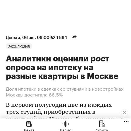
Деньги
⁠,
06 авг, 09:00
1 864
ЭКСКЛЮЗИВ
Аналитики оценили рост
спроса на ипотеку на
разные квартиры в Москве
Доля ипотеки в сделках со студиями в новостройках
Москвы достигала 66,5%
В первом полугодии две из каждых
трех студий, приобретенных в
новостройках Москвы, были куплены в
ипотеку. В сегменте трешек ипотечных
Лента
Радио
Офисы