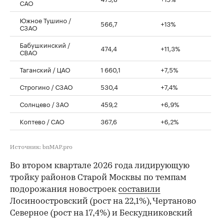
САО
Южное Тушино /
566,7
+13%
СЗАО
Бабушкинский /
474,4
+11,3%
СВАО
Таганский / ЦАО
1 660,1
+7,5%
Строгино / СЗАО
530,4
+7,4%
Солнцево / ЗАО
459,2
+6,9%
Коптево / САО
367,6
+6,2%
Источник: bnMAP.pro
Во втором квартале 2026 года лидирующую
тройку районов Старой Москвы по темпам
подорожания новостроек
составили
Лосиноостровский (рост на 22,1%), Чертаново
Северное (рост на 17,4%) и Бескудниковский