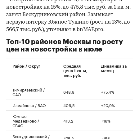
новостройках на 15%, до 475,8 тыс. руб. за 1 кв. м,
занял Бескудниковский район. Замыкает
первую пятерку Южное Тушино (рост на 13%, до
566,7 тыс. руб.), уточняют в bnMAP.pro.
Топ-10 районов Москвы по росту
цен на новостройки в июле
00:00
/
00:00
Район / Округ
Средняя
Динамика за
цена 1 кв. м,
месяц
тыс. руб.
Тимирязевский /
648,8
+75,4%
САО
Измайлово / ВАО
406,5
+20,9%
Южное
Медведково /
413,2
+18%
СВАО
Бескудниковский /
475,8
+15%