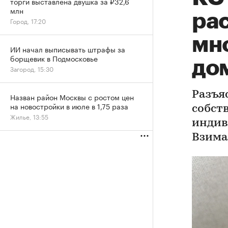
торги выставлена двушка за ₽32,6
млн
рас
Город, 17:20
мн
ИИ начал выписывать штрафы за
борщевик в Подмосковье
до
Загород, 15:30
Разъя
Назван район Москвы с ростом цен
на новостройки в июле в 1,75 раза
собст
Жилье, 13:55
индив
Взима