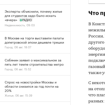
Эксперты объяснили, почему жилье
Что 
для студентов надо было искать
«вчера»
РАДИО
В Конст
Недвижимость, 09:03
нежилы
России.
В Москве на торги выставили палаты
допетровской эпохи дешевле трешки
другого
Город, 06 авг, 18:07
оборуд
энергии.
Собянин заявил о максимальном за
подключ
пять лет темпе строительства метро
газовый
Город, 06 авг, 15:52
также 
Спрос на новостройки Москвы и
С некот
области снизился за год почти на
на отоп
20%
Жилье, 06 авг, 15:39
что пла
разных 