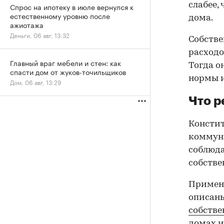
слабее,
Спрос на ипотеку в июле вернулся к
естественному уровню после
дома.
ажиотажа
Деньги, 06 авг, 13:32
Собстве
расходо
Главный враг мебели и стен: как
Тогда о
спасти дом от жуков-точильщиков
нормы и
Дом, 06 авг, 13:29
Что р
Констит
коммуна
соблюда
собстве
Применя
описаны
собстве
домах 