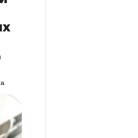
ых
й
ла