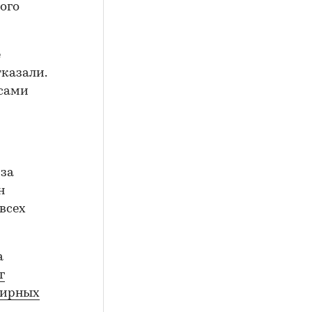
ого
е
тказали.
 сами
 за
н
всех
а
г
тирных