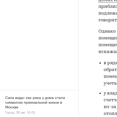
приблиз
подлежа
говорит
Однако 
помещен
помещен
искажа
в ряд
обрат
поме
учета
у вла
Сила воды: как река у дома стала
счетч
символом премиальной жизни в
Москве
из-за
Город, 06 авг, 13:05
отопл