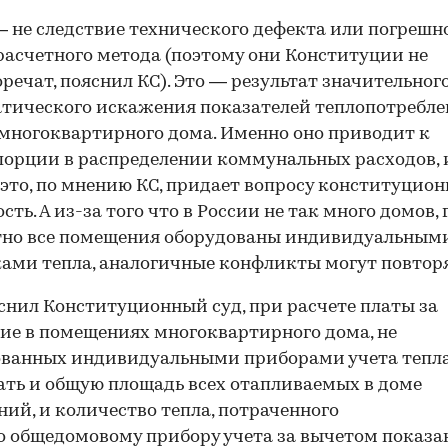
— не следствие технического дефекта или погрешн
расчетного метода (поэтому они Конституции не
речат, пояснил КС). Это — результат значительног
тического искажения показателей теплопотребл
многоквартирного дома. Именно оно приводит к
орции в распределении коммунальных расходов, 
это, по мнению КС, придает вопросу конституцио
ть. А из-за того что в России не так много домов, 
тно все помещения оборудованы индивидуальным
ами тепла, аналогичные конфликты могут повторя
снил Конституционный суд, при расчете платы за
ие в помещениях многоквартирного дома, не
ванных индивидуальными приборами учета тепла
ть и общую площадь всех отапливаемых в доме
ий, и количество тепла, потраченного
о общедомовому прибору учета за вычетом показ