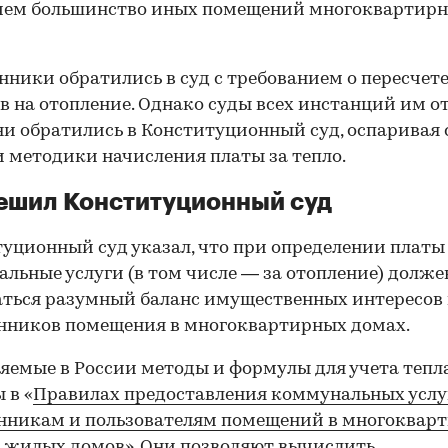
 чем большинство иных помещений многоквартирн
нники обратились в суд с требованием о пересчет
в на отопление. Однако суды всех инстанций им о
ни обратились в Конституционный суд, оспаривая
 методики начисления платы за тепло.
ешил Конституционный суд
уционный суд указал, что при определении платы
льные услуги (в том числе — за отопление) долже
ться разумный баланс имущественных интересов 
нников помещения в многоквартирных домах.
емые в России методы и формулы для учета тепл
 в «
Правилах предоставления коммунальных услу
нникам и пользователям помещений в многоквар
и жилых домов
». Они позволяют вычислить