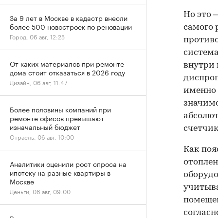
Но это 
За 9 лет в Москве в кадастр внесли
более 500 новостроек по реновации
самого 
Город, 06 авг, 12:25
противо
система
От каких материалов при ремонте
внутри 
дома стоит отказаться в 2026 году
диспроп
Дизайн, 06 авг, 11:47
именно 
значимос
Более половины компаний при
абсолю
ремонте офисов превышают
изначальный бюджет
счетчик
Отрасль, 06 авг, 10:00
Как поя
отоплен
Аналитики оценили рост спроса на
ипотеку на разные квартиры в
оборудо
Москве
учитыва
Деньги, 06 авг, 09:00
помещен
согласн