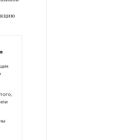
акцию
ов
ащих
е
того,
или
ны