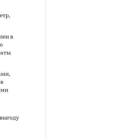
етр,
лен в
о
таты
ами,
ов
ами
 выгоду