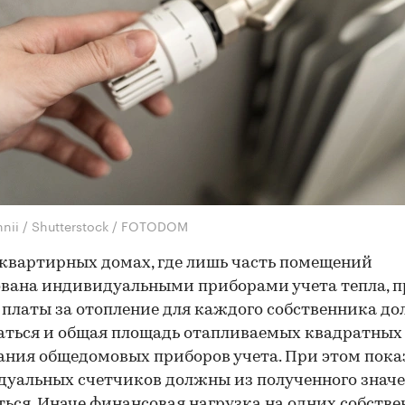
nnii / Shutterstock / FOTODOM
квартирных домах, где лишь часть помещений
вана индивидуальными приборами учета тепла, 
 платы за отопление для каждого собственника д
ться и общая площадь отапливаемых квадратных 
ания общедомовых приборов учета. При этом пок
уальных счетчиков должны из полученного знач
ься. Иначе финансовая нагрузка на одних собств