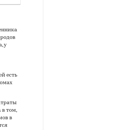
венника
ородов
, у
ей есть
домах
затраты
 в том,
мов в
тся