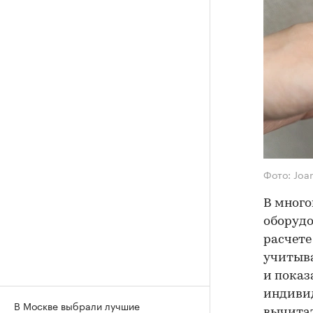
Фото: Joa
В много
оборудо
расчете
учитыва
и показ
индивид
В Москве выбрали лучшие
вычитат