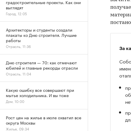
градостроительные проекты. Как они
выглядят
получае
Город, 12:05
материа
постано
Архитекторы и студенты создали
плакаты ко Дню строителя. Лучшие
работы
Отрасль, 11:36
За к
Собс
Дню строителя — 70: как отмечают
имен
юбилей и главные рекорды отрасли
Отрасль, 11:04
отап
пр
Какую ошибку все совершают при
об
мытье холодильника. И вы тоже
не
Дом, 10:00
пр
Рост цен на жилье в июле охватил все
дл
округа Москвы
Жилье, 09:34