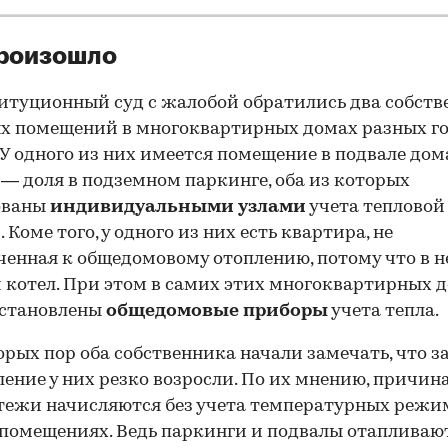
произошло
итуционный суд с жалобой обратились два собст
х помещений в многоквартирных домах разных г
 У одного из них имеется помещение в подвале дома
 — доля в подземном паркинге, оба из которых
ованы
индивидуальными узлами
учета тепловой
 Коме того, у одного из них есть квартира, не
енная к общедомовому отоплению, потому что в н
 котел. При этом в самих этих многоквартирных 
установлены
общедомовые приборы
учета тепла.
орых пор оба собственника начали замечать, что 
ление у них резко возросли. По их мнению, причина
00:00
/
00:00
тежи начисляются без учета температурных режи
помещениях. Ведь паркинги и подвалы отапливаю