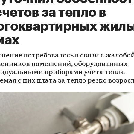
четов за тепло в
огоквартирных жил
мах
снение потребовалось в связи с жалобо
венников помещений, оборудованных
идуальными приборами учета тепла.
емая с них плата за тепло резко возрос