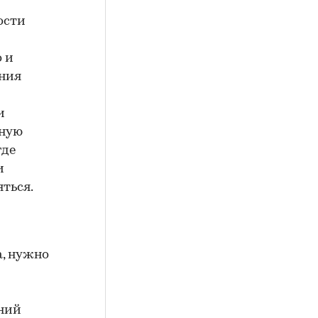
ости
о и
ения
и
нную
где
и
ться.
, нужно
аний