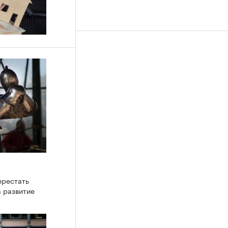
ерестать
а развитие