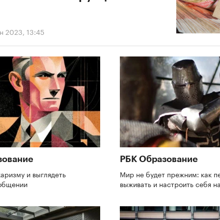
н 2023, 13:45
зование
РБК Образование
харизму и выглядеть
Мир не будет прежним: как п
 общении
выживать и настроить себя н