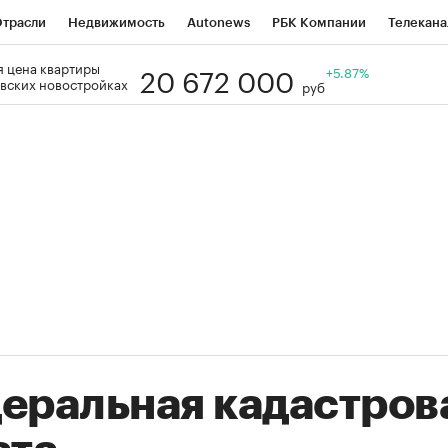
трасли
Недвижимость
Autonews
РБК Компании
Телекана
20 672 000
 цена квартиры
РБК Life
Тренды
Визионеры
Национальные проекты
+5.87%
Го
вских новостройках
руб
Кредитные рейтинги
Франшизы
Газета
Спецпроекты СП
ономика
Бизнес
Технологии и медиа
Финансы
Рынок нал
еральная кадастров