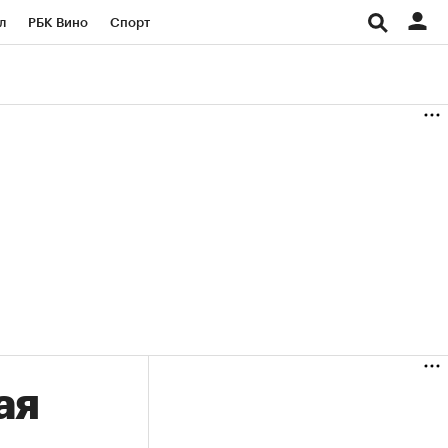
л
РБК Вино
Спорт
род
Стиль
Крипто
б
Конференции СПб
ичной валюты
ая