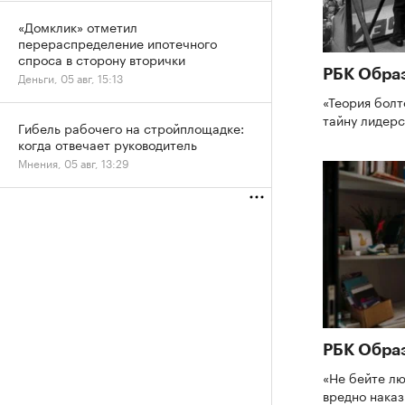
«Домклик» отметил
перераспределение ипотечного
спроса в сторону вторички
РБК Обра
Деньги, 05 авг, 15:13
«Теория болт
тайну лидер
Гибель рабочего на стройплощадке:
когда отвечает руководитель
Мнения, 05 авг, 13:29
РБК Обра
«Не бейте лю
вредно нака