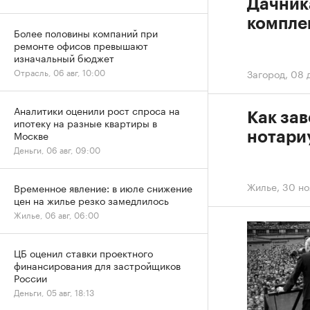
Дачник
компле
Более половины компаний при
ремонте офисов превышают
изначальный бюджет
Отрасль, 06 авг, 10:00
Загород
,
08 
Аналитики оценили рост спроса на
Как зав
ипотеку на разные квартиры в
Москве
нотари
Деньги, 06 авг, 09:00
Жилье
,
30 но
Временное явление: в июле снижение
цен на жилье резко замедлилось
Жилье, 06 авг, 06:00
ЦБ оценил ставки проектного
финансирования для застройщиков
России
Деньги, 05 авг, 18:13