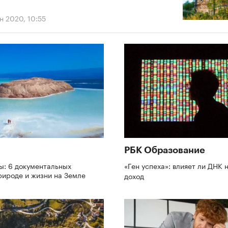
н 2020, 10:55
РБК Образование
ы: 6 документальных
«Ген успеха»: влияет ли ДНК 
рироде и жизни на Земле
доход