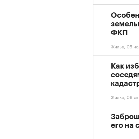
Особен
земель
ФКП
Жилье
,
05 но
Как из
соседя
кадаст
Жилье
,
08 ок
Заброш
его на 