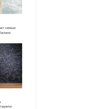
ат семьи:
 баланс
я
старели