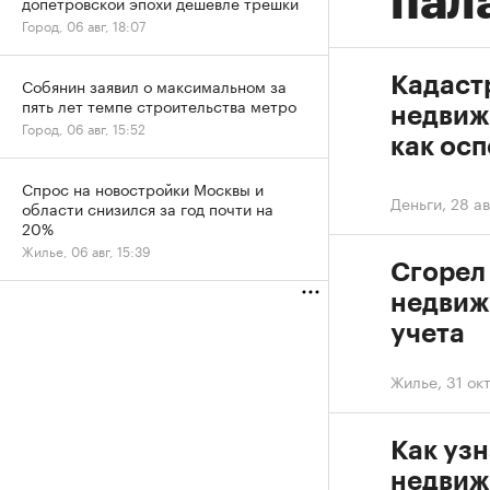
пал
допетровской эпохи дешевле трешки
Город, 06 авг, 18:07
Кадаст
Собянин заявил о максимальном за
пять лет темпе строительства метро
недвиж
Город, 06 авг, 15:52
как ос
Спрос на новостройки Москвы и
Деньги
,
28 ав
области снизился за год почти на
20%
Жилье, 06 авг, 15:39
Сгорел 
недвиж
учета
Жилье
,
31 ок
Как уз
недвиж