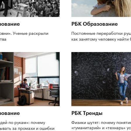
зование
РБК Образование
овни». Ученые раскрыли
Постоянные переработки руш
ства
как занятому человеку найти
зование
РБК Тренды
дей по рукам»: почему
Физики шутят: почему поняти
«гуманитарий» и «технарь» у
зывать за промахи и ошибки