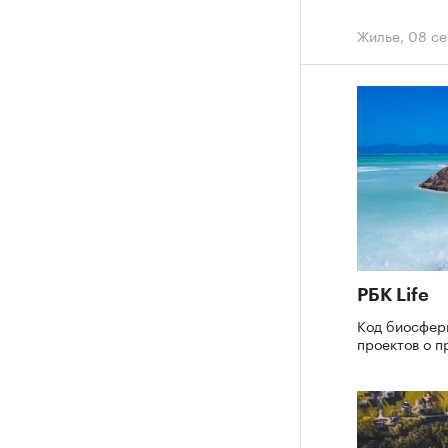
Жилье
,
08 се
РБК Life
Код биосфер
проектов о п