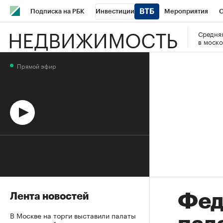
Подписка на РБК
Инвестиции
Мероприятия
О
НЕДВИЖИМОСТЬ
Средняя
Школа управления РБК
РБК Образование
РБК Курсы
в моско
РБК Бизнес-среда
Дискуссионный клуб
Исследования
Прямой эфир
Спецпроекты
Проверка контрагентов
Политика
Эк
Фед
Лента новостей
В Москве на торги выставили палаты