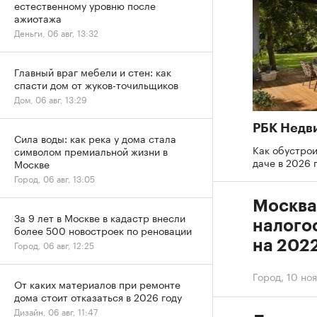
естественному уровню после
ажиотажа
Деньги, 06 авг, 13:32
Главный враг мебели и стен: как
спасти дом от жуков-точильщиков
Дом, 06 авг, 13:29
РБК Недв
Сила воды: как река у дома стала
Как обустрои
символом премиальной жизни в
даче в 2026 
Москве
Город, 06 авг, 13:05
Москва
За 9 лет в Москве в кадастр внесли
налого
более 500 новостроек по реновации
на 2022
Город, 06 авг, 12:25
Город
,
10 ноя
От каких материалов при ремонте
дома стоит отказаться в 2026 году
Дизайн, 06 авг, 11:47