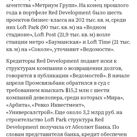
агентства «Метриум Групп». На конец прошлого
года в портфеле Red Development было шесть
проектов бизнес-класса на 202 тыс. кв. м, среди
них Loft Park (90 тыс. кв. м) на «Водном
стадионе», Loft Post (21,9 тыс. кв. м) возле
станции метро «Бауманская» и Loft Time (21 тыс.
кв. м) на «Соколе», уточняют «Ведомости».
Кредиторы Red Development подают иски к
структурам компании о возвращении долгов,
говорится в публикации «Ведомостей». В начале
апреля Промсвязьбанк обратился в суд с
требованием взыскать $15,2 млн с шести
компаний девелопера, среди которых «Мира»,
«Арбита», «Ревко Инвестмент»,
«Универсалстрой». Еще около 3,2 млрд руб. на
строительство Loft Park структура Red
Development получила от Абсолют Банка. По
словам представителя банка, кредит обеспечен