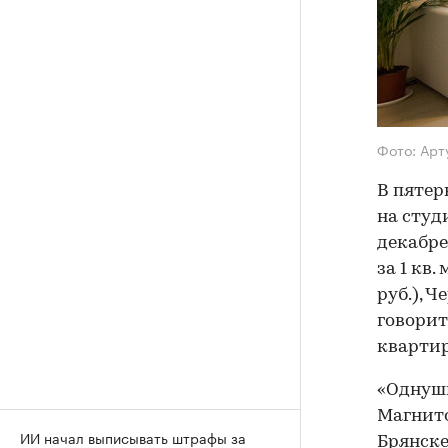
Фото: Арт
В пятер
на студ
декабре
за 1 кв.
руб.), Ч
говорит
квартир
«Однушк
Магнито
ИИ начал выписывать штрафы за
Брянске 