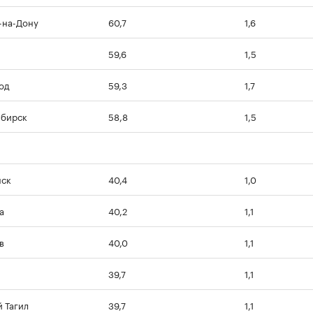
-на-Дону
60,7
1,6
59,6
1,5
од
59,3
1,7
ибирск
58,8
1,5
нск
40,4
1,0
а
40,2
1,1
в
40,0
1,1
39,7
1,1
 Тагил
39,7
1,1