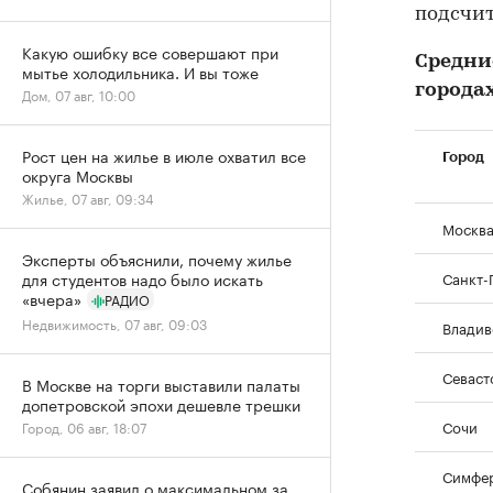
подсчит
Какую ошибку все совершают при
Средни
мытье холодильника. И вы тоже
города
Дом, 07 авг, 10:00
Рост цен на жилье в июле охватил все
Город
округа Москвы
Жилье, 07 авг, 09:34
Москв
Эксперты объяснили, почему жилье
Санкт-
для студентов надо было искать
«вчера»
РАДИО
Недвижимость, 07 авг, 09:03
Владив
Севаст
В Москве на торги выставили палаты
допетровской эпохи дешевле трешки
Сочи
Город, 06 авг, 18:07
Симфе
Собянин заявил о максимальном за