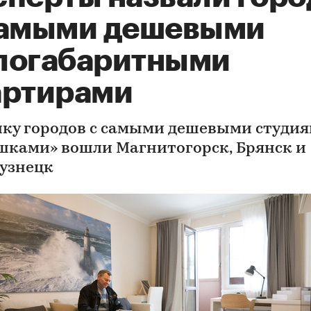
самыми дешевыми
логабаритными
артирами
йку городов с самыми дешевыми студия
шками» вошли Магнитогорск, Брянск и
узнецк