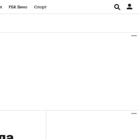
л
РБК Вино
Спорт
род
Стиль
Крипто
б
Конференции СПб
ичной валюты
да