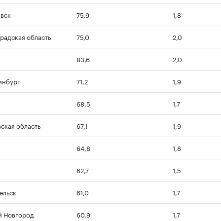
вск
75,9
1,8
радская область
75,0
2,0
83,6
2,0
инбург
71,2
1,9
68,5
1,7
ская область
67,1
1,9
64,8
1,8
62,7
1,5
ельск
61,0
1,7
 Новгород
60,9
1,7