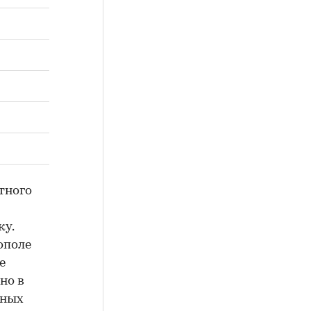
тного
ку.
ополе
е
но в
жных