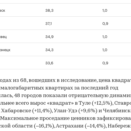
вск
38,3
1,0
37,1
0,9
вец
34,9
1,0
знецк
34,3
1,0
33,6
0,9
родах из 68, вошедших в исследование, цена квадра
 малогабаритных квартирах за последний год
лась, 48 городов показали отрицательную динами
льнее всего вырос «квадрат» в Туле (+12,5%), Ставр
, Хабаровске (+11,4%), Улан-Удэ (+9,6%) и Челябинск
. Максимальное проседание ценников зафиксирова
кой области (–16,1%), Астрахани (–14,4%), Набере