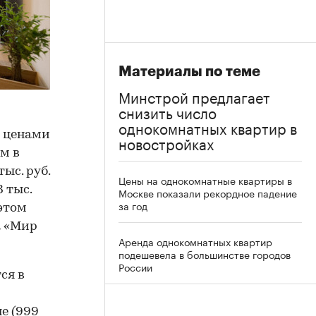
Материалы по теме
Минстрой предлагает
снизить число
однокомнатных квартир в
и ценами
новостройках
м в
ыс. руб.
Цены на однокомнатные квартиры в
3 тыс.
Москве показали рекордное падение
за год
 этом
а «Мир
Аренда однокомнатных квартир
подешевела в большинстве городов
России
ся в
не (999