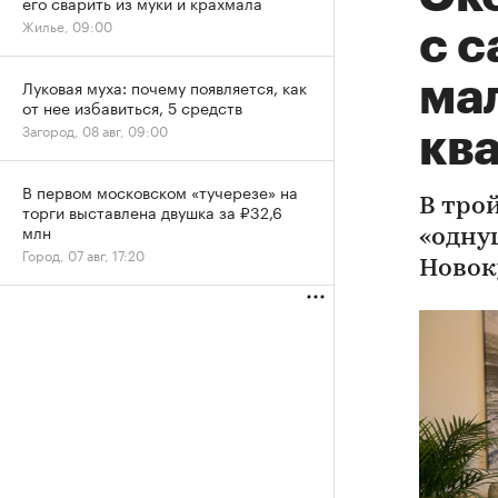
его сварить из муки и крахмала
Жилье, 09:00
с 
ма
Луковая муха: почему появляется, как
от нее избавиться, 5 средств
Загород, 08 авг, 09:00
кв
В первом московском «тучерезе» на
В тро
торги выставлена двушка за ₽32,6
млн
«одну
Город, 07 авг, 17:20
Новок