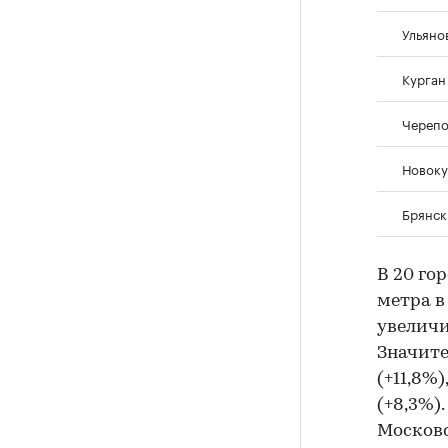
Ульяно
Курган
Черепо
Новоку
Брянск
В 20 го
метра в
увеличи
Значите
(+11,8%)
(+8,3%)
Московс