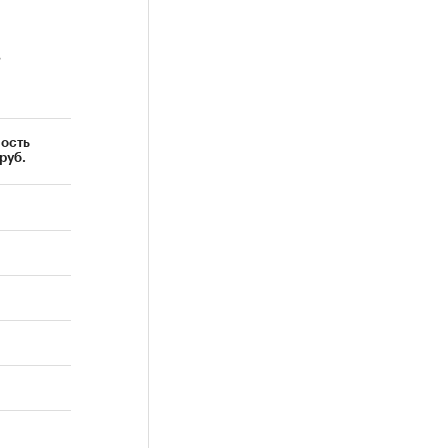
в
ость
руб.