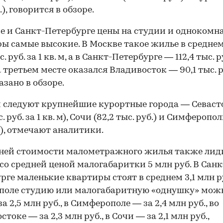
.), говорится в обзоре.
е и Санкт-Петербурге цены на студии и однокомн
ы самые высокие. В Москве такое жилье в средне
ыс. руб. за 1 кв. м, а в Санкт-Петербурге — 112,4 тыс. ру
а третьем месте оказался Владивосток — 90,1 тыс. ру
казано в обзоре.
 следуют крупнейшие курортные города — Севаст
с. руб. за 1 кв. м), Сочи (82,2 тыс. руб.) и Симферополь
б), отмечают аналитики.
ней стоимости малометражного жилья также лид
со средней ценой малогабаритки 5 млн руб. В Санк
рге маленькие квартиры стоят в среднем 3,1 млн ру
поле студию или малогабаритную «однушку» мож
а 2,5 млн руб., в Симферополе — за 2,4 млн руб., во
токе — за 2,3 млн руб., в Сочи — за 2,1 млн руб.,