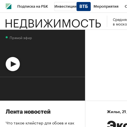
Подписка на РБК
Инвестиции
Мероприятия
О
НЕДВИЖИМОСТЬ
Средняя
Школа управления РБК
РБК Образование
РБК Курсы
в моско
РБК Бизнес-среда
Дискуссионный клуб
Исследования
Прямой эфир
Спецпроекты
Проверка контрагентов
Политика
Эк
Лента новостей
Жилье
⁠,
21
Что такое клейстер для обоев и как
Эк