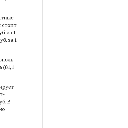
атные
м стоит
б. за 1
б. за 1
ополь
 (81, 1
ирует
т-
б. В
но