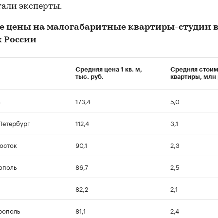
али эксперты.
е цены на малогабаритные квартиры-студии 
х России
Средняя цена 1 кв. м,
Средняя стоим
тыс. руб.
квартиры, млн 
а
173,4
5,0
Петербург
112,4
3,1
осток
90,1
2,3
ополь
86,7
2,5
82,2
2,1
рополь
81,1
2,4