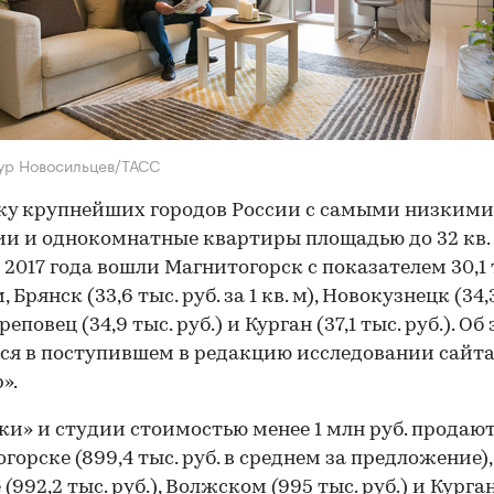
ур Новосильцев/ТАСС
ку крупнейших городов России с самыми низким
ии и однокомнатные квартиры площадью до 32 кв. 
 2017 года вошли Магнитогорск с показателем 30,1 т
 м, Брянск (33,6 тыс. руб. за 1 кв. м), Новокузнецк (34,
ереповец (34,9 тыс. руб.) и Курган (37,1 тыс. руб.). Об
ся в поступившем в редакцию исследовании сайт
».
и» и студии стоимостью менее 1 млн руб. продают
горске (899,4 тыс. руб. в среднем за предложение),
(992,2 тыс. руб.), Волжском (995 тыс. руб.) и Курга