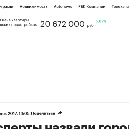
трасли
Недвижимость
Autonews
РБК Компании
Телекана
20 672 000
 цена квартиры
РБК Life
Тренды
Визионеры
Национальные проекты
+5.87%
Го
вских новостройках
руб
Кредитные рейтинги
Франшизы
Газета
Спецпроекты СП
ономика
Бизнес
Технологии и медиа
Финансы
Рынок нал
Поделиться
 дек 2017, 13:05
сперты назвали горо