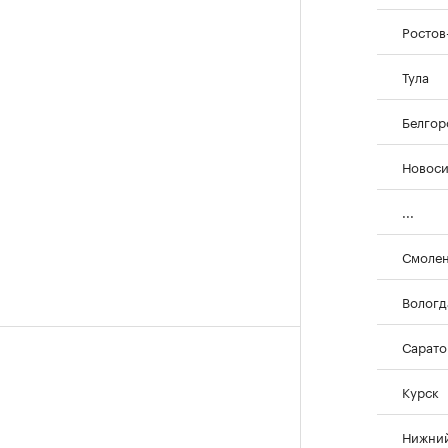
Ростов
Тула
Белгор
Новос
...
Смоле
Вологд
Сарато
Курск
Нижний