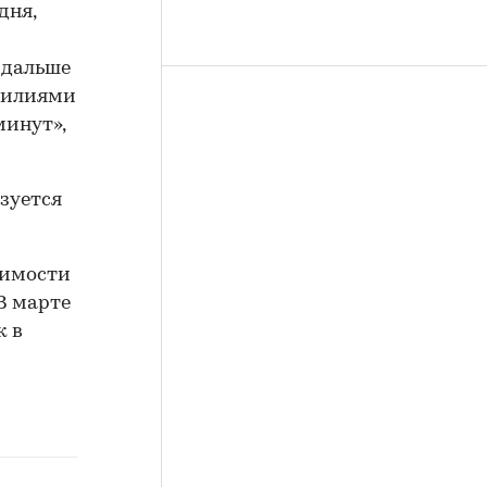
дня,
 дальше
усилиями
минут»,
зуется
жимости
 В марте
к в