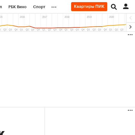
...
л
РБК Вино
Спорт
род
Стиль
Крипто
б
Финансы
к