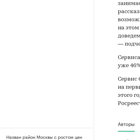
занимае
рассказ
возможн
на этом
доведем
— подче
Сервиса
уже 46%
Сервис 
на пер
этого г
Росреес
Авторы
Назван район Москвы с ростом цен