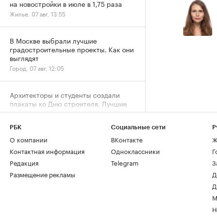
на новостройки в июле в 1,75 раза
Жилье, 07 авг, 13:55
В Москве выбрали лучшие
градостроительные проекты. Как они
выглядят
Город, 07 авг, 12:05
Архитекторы и студенты создали
плакаты ко Дню строителя. Лучшие
работы
Отрасль, 07 авг, 11:36
РБК
Социальные сети
Р
О компании
ВКонтакте
Ж
Дню строителя — 70: как отмечают
Контактная информация
Одноклассники
Г
юбилей и главные рекорды отрасли
Редакция
Telegram
З
Отрасль, 07 авг, 11:04
Размещение рекламы
Д
Д
Какую ошибку все совершают при
М
мытье холодильника. И вы тоже
Н
Дом, 07 авг, 10:00