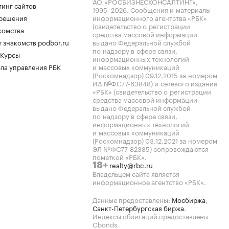
АО «РОСБИЗНЕСКОНСАЛТИНГ»,
тинг сайтов
1995–2026
. Сообщения и материалы
.решения
информационного агентства «РБК»
(свидетельство о регистрации
комства
средства массовой информации
 знакомств podbor.ru
выдано Федеральной службой
по надзору в сфере связи,
 Курсы
информационных технологий
ла управления РБК
и массовых коммуникаций
(Роскомнадзор) 09.12.2015 за номером
ИА №ФС77-63848) и сетевого издания
«РБК» (свидетельство о регистрации
средства массовой информации
выдано Федеральной службой
по надзору в сфере связи,
информационных технологий
и массовых коммуникаций
(Роскомнадзор) 03.12.2021 за номером
ЭЛ №ФС77-82385) сопровождаются
пометкой «РБК».
realty@rbc.ru
18+
Владельцем сайта является
информационное агентство «РБК».
Данные предоставлены:
Мосбиржа
,
Санкт-Петербургская биржа
.
Индексы облигаций предоставлены
Cbonds.