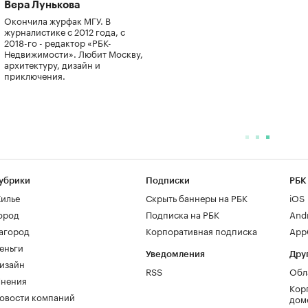
Вера Лунькова
Окончила журфак МГУ. В
журналистике с 2012 года, с
2018-го - редактор «РБК-
Недвижимости». Любит Москву,
архитектуру, дизайн и
приключения.
убрики
Подписки
РБК
илье
Скрыть баннеры на РБК
iOS
ород
Подписка на РБК
And
агород
Корпоративная подписка
AppG
еньги
Уведомления
Дру
изайн
RSS
Обл
нения
Кор
овости компаний
дом