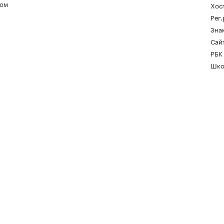
ом
Хос
Рег
Зна
Сайт
РБК
Шко