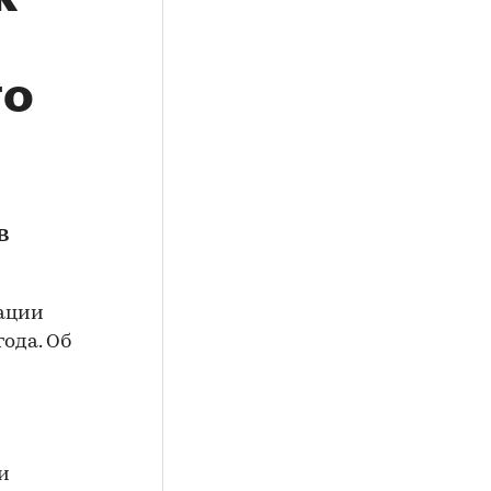
го
в
рации
года. Об
и