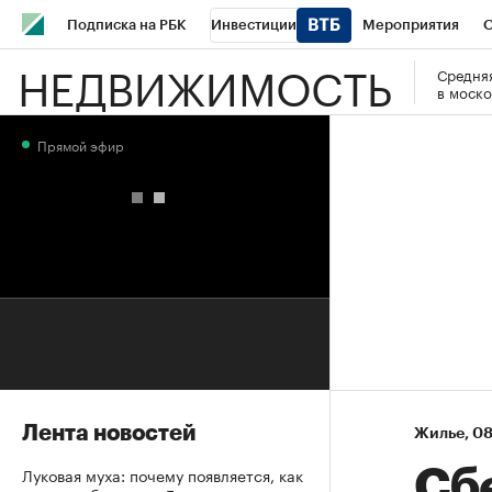
Подписка на РБК
Инвестиции
Мероприятия
О
НЕДВИЖИМОСТЬ
Средняя
Школа управления РБК
РБК Образование
РБК Курсы
в моско
РБК Бизнес-среда
Дискуссионный клуб
Исследования
Прямой эфир
Конференции СПб
Спецпроекты
Проверка контраген
Рынок наличной валюты
Лента новостей
Жилье
⁠,
08
Луковая муха: почему появляется, как
Сб