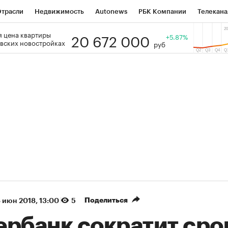
трасли
Недвижимость
Autonews
РБК Компании
Телекана
20 672 000
 цена квартиры
РБК Life
Тренды
Визионеры
Национальные проекты
+5.87%
Го
вских новостройках
руб
Кредитные рейтинги
Франшизы
Газета
Спецпроекты СП
тов
Политика
Экономика
Бизнес
Технологии и медиа
Поделиться
 июн 2018, 13:00
5
ербанк сократит сро