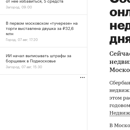
от нее избавиться, 5 средств
Загород, 09:00
он
не
В первом московском «тучерезе» на
торги выставлена двушка за ₽32,6
млн
дн
Город, 07 авг, 17:20
Сейча
ИИ начал выписывать штрафы за
борщевик в Подмосковье
недви
Загород, 07 авг, 15:30
Моско
Сбербан
недвижи
этом ра
годовом
Недвиж
В Моск