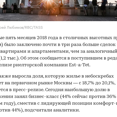
дрей Любимов/RBC/TASS
ые пять месяцев 2018 года в столичных высотных 
 м) было заключено почти в три раза больше сделок 
 квартирами и апартаментами, чем за аналогичны
 (1,2 тыс.). Об этом сообщается в поступившем в ре
елизе риелторской компании Est-a-Tet.
также выросла доля, которую жилье в небоскребах
т на первичном рынке Москвы — с 18,7% до 20,1%,
тся в пресс-релизе. Сегодня наибольшую долю в
ении занял бизнес-класс (44% сейчас против 36%
 году), сместив с лидирующей позиции комфорт-
отив 44%), подсчитали аналитики.