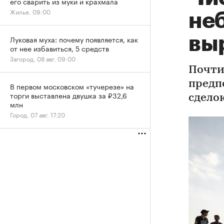
его сварить из муки и крахмала
Жилье, 09:00
не
выр
Луковая муха: почему появляется, как
от нее избавиться, 5 средств
Загород, 08 авг, 09:00
Почти
предп
В первом московском «тучерезе» на
торги выставлена двушка за ₽32,6
сдело
млн
Город, 07 авг, 17:20