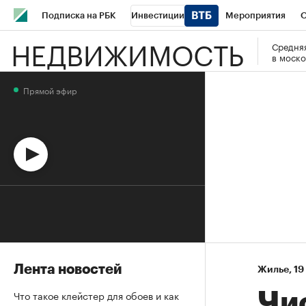
Подписка на РБК
Инвестиции
Мероприятия
О
НЕДВИЖИМОСТЬ
Средняя
Школа управления РБК
РБК Образование
РБК Курсы
в моско
РБК Бизнес-среда
Дискуссионный клуб
Исследования
Прямой эфир
Спецпроекты
Проверка контрагентов
Политика
Эк
Лента новостей
Жилье
⁠,
19
Что такое клейстер для обоев и как
Чи