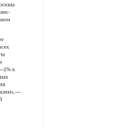
Москвы
знес-
ьном
ют
всех
ты
и
5–2% к
мых
ля
ален», —
й