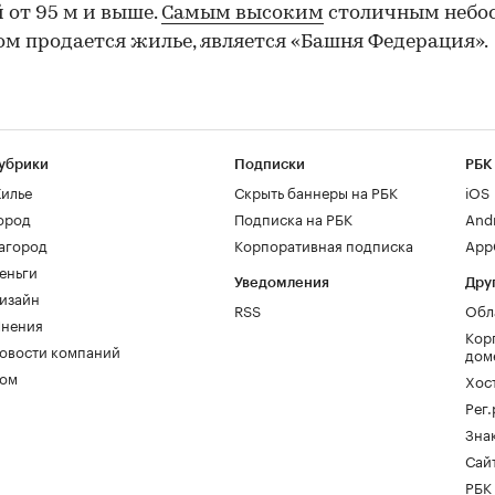
 от 95 м и выше.
Самым высоким
столичным небос
ом продается жилье, является «Башня Федерация».
убрики
Подписки
РБК
илье
Скрыть баннеры на РБК
iOS
ород
Подписка на РБК
And
агород
Корпоративная подписка
AppG
еньги
Уведомления
Дру
изайн
RSS
Обл
нения
Кор
овости компаний
дом
ом
Хос
Рег
Зна
Сайт
РБК