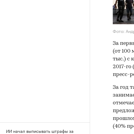
Фото: Ан
За перв
(от 100
тыс.) с
2017-го
пресс-р
За год 
занимае
отмечае
предлож
прошлом
(40% пр
ИИ начал выписывать штрафы за