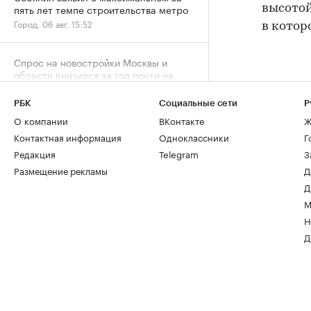
пять лет темпе строительства метро
высотой
Город, 06 авг, 15:52
в котор
Спрос на новостройки Москвы и
области снизился за год почти на
20%
Жилье, 06 авг, 15:39
РБК
Социальные сети
Р
О компании
ВКонтакте
Ж
Контактная информация
Одноклассники
Г
Редакция
Telegram
З
Размещение рекламы
Д
Д
М
Н
Д