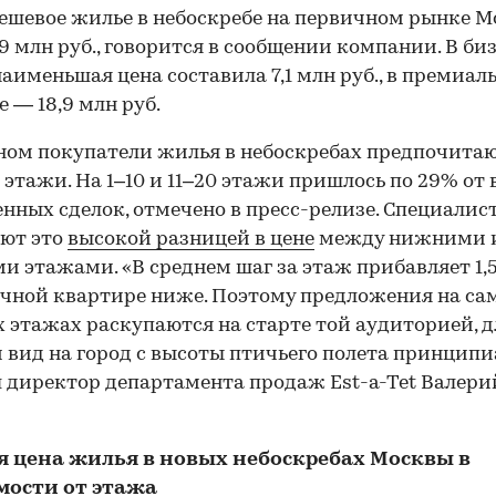
ешевое жилье в небоскребе на первичном рынке 
,9 млн руб., говорится в сообщении компании. В би
наименьшая цена составила 7,1 млн руб., в премиал
е — 18,9 млн руб.
ном покупатели жилья в небоскребах предпочита
этажи. На 1–10 и 11–20 этажи пришлось по 29% от 
нных сделок, отмечено в пресс-релизе. Специалис
яют это
высокой разницей в цене
между нижними 
и этажами. «В среднем шаг за этаж прибавляет 1,
чной квартире ниже. Поэтому предложения на са
 этажах раскупаются на старте той аудиторией, д
 вид на город с высоты птичьего полета принципи
 директор департамента продаж Est-a-Tet Валери
я цена жилья в новых небоскребах Москвы в
мости от этажа