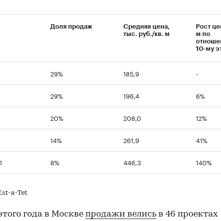
Доля продаж
Средняя цена,
Рост це
тыс. руб./кв. м
м по
отноше
10-му э
29%
185,9
-
29%
196,4
6%
20%
208,0
12%
14%
261,9
41%
1
8%
446,3
140%
st-a-Tet
этого года в Москве
продажи велись
в 46 проектах