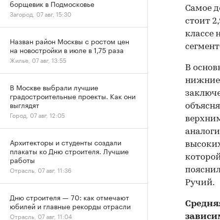
борщевик в Подмосковье
Самое д
Загород, 07 авг, 15:30
стоит 2
классе 
Назван район Москвы с ростом цен
сегмент
на новостройки в июле в 1,75 раза
Жилье, 07 авг, 13:55
В основ
нижние 
В Москве выбрали лучшие
заключе
градостроительные проекты. Как они
выглядят
объясн
Город, 07 авг, 12:05
верхним
аналоги
Архитекторы и студенты создали
высоких
плакаты ко Дню строителя. Лучшие
которой
работы
Отрасль, 07 авг, 11:36
пояснил
Ручий.
Дню строителя — 70: как отмечают
Средня
юбилей и главные рекорды отрасли
Отрасль, 07 авг, 11:04
зависи