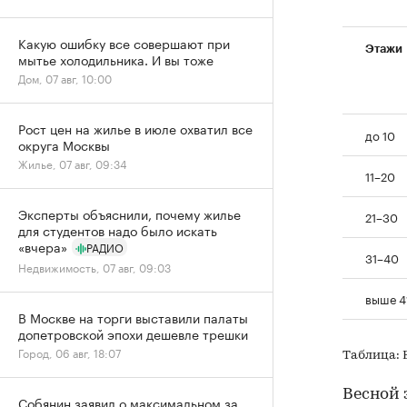
Какую ошибку все совершают при
Этажи
мытье холодильника. И вы тоже
Дом, 07 авг, 10:00
Рост цен на жилье в июле охватил все
до 10
округа Москвы
Жилье, 07 авг, 09:34
11–20
Эксперты объяснили, почему жилье
21–30
для студентов надо было искать
«вчера»
РАДИО
31–40
Недвижимость, 07 авг, 09:03
выше 4
В Москве на торги выставили палаты
допетровской эпохи дешевле трешки
Город, 06 авг, 18:07
Таблица: E
Весной 
Собянин заявил о максимальном за