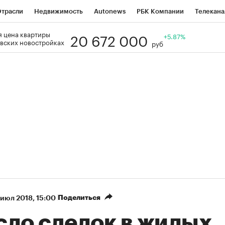
трасли
Недвижимость
Autonews
РБК Компании
Телекана
20 672 000
 цена квартиры
РБК Life
Тренды
Визионеры
Национальные проекты
+5.87%
Го
вских новостройках
руб
Кредитные рейтинги
Франшизы
Газета
Спецпроекты СП
ономика
Бизнес
Технологии и медиа
Финансы
Рынок нал
Поделиться
 июл 2018, 15:00
сло сделок в жилых