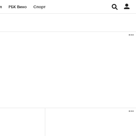
л
РБК Вино
Спорт
род
Стиль
Крипто
б
Конференции СПб
ичной валюты