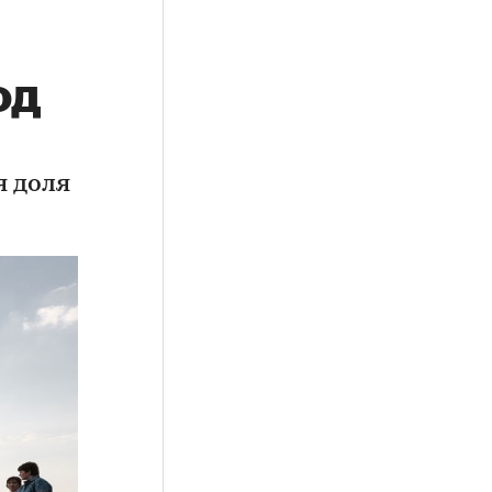
од
я доля