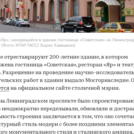
«Яр», находящийся в здании гостиницы «Советская» на Ленингра
е
(Фото: ИТАР-ТАСС/ Борис Кавашкин)
е отреставрируют 200-летние здание, в котором
жена гостиница «Советская», ресторан «Яр» и теат
. Разрешение на проведение научно-исследовател
ельских работ в здании выдало Мосгорнаследие. 
ется
на официальном сайте столичной мэрии.
на Ленинградском проспекте было спроектировано
го неоднократно переделывали, обновляли и достра
ность строения заключается в том, что оно сочета
турный стиль модерн с более поздними элемента
ого монументального стиля и сталинского ампира.