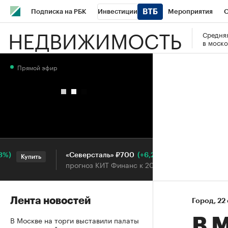
Подписка на РБК
Инвестиции
Мероприятия
О
НЕДВИЖИМОСТЬ
Средняя
Школа управления РБК
РБК Образование
РБК Курсы
в моско
РБК Бизнес-среда
Дискуссионный клуб
Исследования
Прямой эфир
Конференции СПб
Спецпроекты
Проверка контраген
Рынок наличной валюты
(+6,25%)
«Северсталь» ₽700
НОВ
Купить
Купить
прогноз КИТ Финанс к 20.07.27
про
Лента новостей
Город
⁠,
22
В Москве на торги выставили палаты
В 