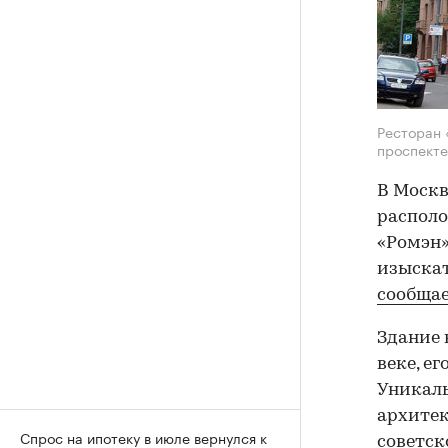
Ресторан 
проспект
В Москв
располо
«Ромэн»
изыскат
сообща
Здание 
веке, е
Уникаль
архитек
Спрос на ипотеку в июле вернулся к
советск