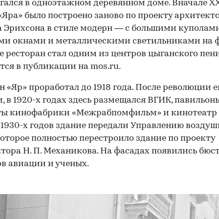
гался в одноэтажном деревянном доме. Вначале XX
«Яра» было построено заново по проекту архитект
 Эрихсона в стиле модерн — с большими куполами
и окнами и металлическими светильниками на ф
е ресторан стал одним из центров цыганского пени
тся в публикации на mos.ru.
н «Яр» проработал до 1918 года. После революции е
, в 1920-х годах здесь размещался ВГИК, павильон
ты кинофабрики «Межрабпомфильм» и кинотеатр 
 1930-х годов здание передали Управлению воздуш
которое полностью перестроило здание по проекту
тора Н. П. Механикова. На фасадах появились бюс
в авиации и ученых.