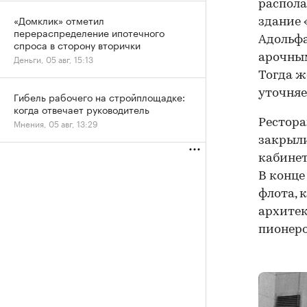
распола
«Домклик» отметил
здание 
перераспределение ипотечного
Адольфа
спроса в сторону вторички
арочным
Деньги, 05 авг, 15:13
Тогда ж
уточняе
Гибель рабочего на стройплощадке:
когда отвечает руководитель
Рестора
Мнения, 05 авг, 13:29
закрыли
кабине
В конце
флота, 
архитек
пионеро