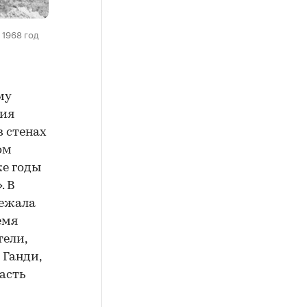
 1968 год
му
ния
в стенах
ом
же годы
. В
лежала
емя
тели,
 Ганди,
асть