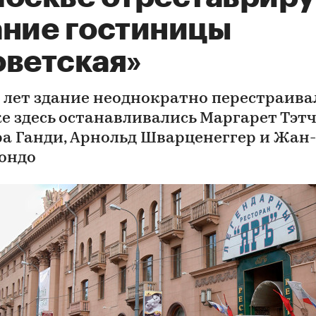
ание гостиницы
оветская»
0 лет здание неоднократно перестраивал
ке здесь останавливались Маргарет Тэтч
а Ганди, Арнольд Шварценеггер и Жан
ондо