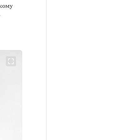
акому
а