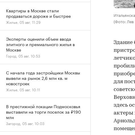
Квартиры в Москве стали
Итальянска
продаваться дороже и быстрее
(Фото: Лев
Жилье, 05 авг, 11:29
Эксперты оценили объем ввода
Здание 
элитного и премиального жилья в
Москве
пристро
Город, 05 авг, 10:53
летчико
пробили
С начала года застройщики Москвы
приобре
вывели на рынок 2,6 млн кв. м
для пос
новостроек
Жилье, 05 авг, 10:11
советск
Верховн
здесь о
В престижной локации Подмосковья
выставили на торги поселок за ₽190
актеры 
млн
Арнольд
Загород, 05 авг, 10:03
помещен