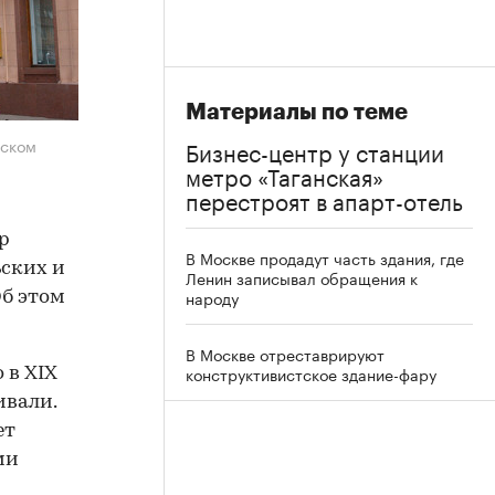
Материалы по теме
дском
Бизнес-центр у станции
метро «Таганская»
перестроят в апарт-отель
р
В Москве продадут часть здания, где
ьских и
Ленин записывал обращения к
народу
Об этом
В Москве отреставрируют
конструктивистское здание-фару
 в XIX
ивали.
ет
ми