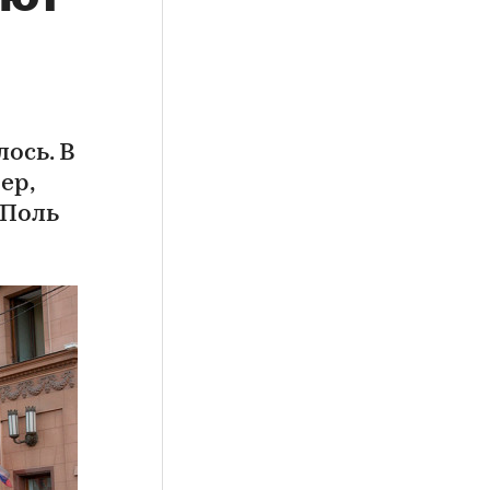
ось. В
ер,
-Поль