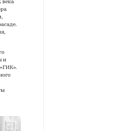
 века
ора
,
асаде.
я,
го
ы и
«ГИК».
ного
ты