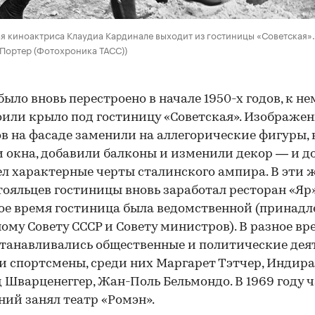
я киноактриса Клаудиа Кардинале выходит из гостиницы «Советская».
 Портер (Фотохроника ТАСС))
было вновь перестроено в начале 1950-х годов, к не
или крыло под гостиницу «Советская». Изображе
в на фасаде заменили на аллегорические фигуры, 
 окна, добавили балконы и изменили декор — и д
л характерные черты сталинского ампира. В эти 
тояльцев гостиницы вновь заработал ресторан «Яр»
ое время гостиница была ведомственной (принад
ому Совету СССР и Совету министров). В разное вр
станавливались общественные и политические дея
и спортсмены, среди них Маргарет Тэтчер, Индира
 Шварценеггер, Жан-Поль Бельмондо. В 1969 году ч
ий занял театр «Ромэн».