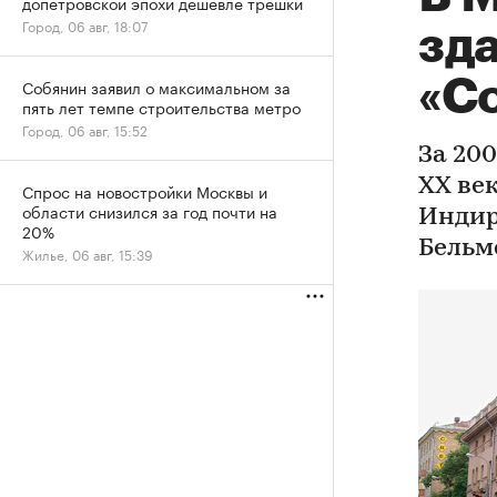
допетровской эпохи дешевле трешки
Город, 06 авг, 18:07
зд
«С
Собянин заявил о максимальном за
пять лет темпе строительства метро
Город, 06 авг, 15:52
За 20
XX ве
Спрос на новостройки Москвы и
области снизился за год почти на
Индир
20%
Бельм
Жилье, 06 авг, 15:39