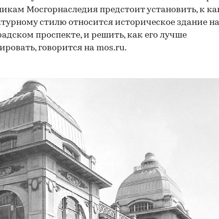
икам Мосгорнаследия предстоит установить, к к
турному стилю относится историческое здание н
адском проспекте, и решить, как его лучше
ировать, говорится на mos.ru.