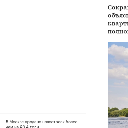
Сокра
объяс
кварт
полно
В Москве продано новостроек более
чем на ₽3,4 трлн