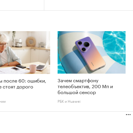
Зачем смартфону
 после 60: ошибки,
телеобъектив, 200 Мп и
 стоят дорого
большой сенсор
нии
РБК и Huawei