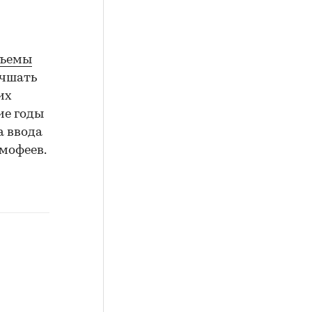
бъемы
лучшать
их
ие годы
а ввода
мофеев.