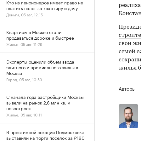
Кто из пенсионеров имеет право не
реализа
платить налог за квартиру и дачу
Констан
Деньги, 05 авг, 12:15
Презид
Квартиры в Москве стали
строит
продаваться дороже и быстрее
свои жи
Жилье, 05 авг, 11:29
семей е
сохрани
Эксперты оценили объем ввода
элитного и премиального жилья в
жилья б
Москве
Город, 05 авг, 10:53
Авторы
С начала года застройщики Москвы
вывели на рынок 2,6 млн кв. м
новостроек
Жилье, 05 авг, 10:11
В престижной локации Подмосковья
выставили на торги поселок за ₽190