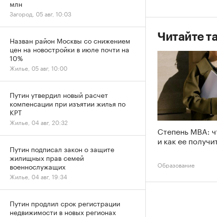
млн
Загород, 05 авг, 10:03
Читайте т
Назван район Москвы со снижением
цен на новостройки в июле почти на
10%
Жилье, 05 авг, 10:00
Путин утвердил новый расчет
компенсации при изъятии жилья по
КРТ
Жилье, 04 авг, 20:32
Степень MBA: ч
и как ее получи
Путин подписал закон о защите
жилищных прав семей
Образование
военнослужащих
Жилье, 04 авг, 19:34
Путин продлил срок регистрации
недвижимости в новых регионах