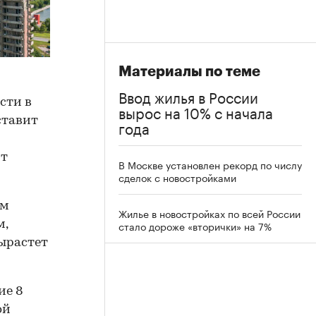
Материалы по теме
Ввод жилья в России
сти в
вырос на 10% с начала
оставит
года
т
В Москве установлен рекорд по числу
сделок с новостройками
 м
Жилье в новостройках по всей России
м,
стало дороже «вторички» на 7%
ырастет
ие 8
ой