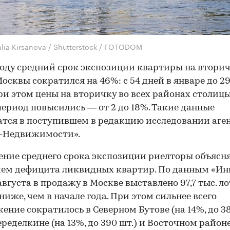
alia Kirsanova / Shutterstock / FOTODOM
году средний срок экспозиции квартиры на втори
осквы сократился на 46%: с 54 дней в январе до 29
ри этом цены на вторичку во всех районах столицы
период повысились — от 2 до 18%. Такие данные
тся в поступившем в редакцию исследовании аге
-Недвижимости».
ние среднего срока экспозиции риелторы объясн
ем дефицита ликвидных квартир. По данным «Инк
августа в продажу в Москве выставлено 97,7 тыс. ло
 ниже, чем в начале года. При этом сильнее всего
ение сократилось в Северном Бутове (на 14%, до 38
ределкине (на 13%, до 390 шт.) и Восточном районе 