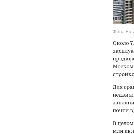
Фото: Нат
Около 7
эксплуа
продава
Моском
стройко
Для срав
недвиж
заплани
почти в
В целом
млн кв.