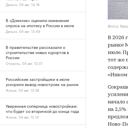
Деньги, 04 авг, 14:18
В «Домклик» оценили изменения
спроса на ипотеку в России в июле
Фото: Nat
Деньги, 04 авг, 13:49
В 2026 
рынке М
В правительстве рассказали о
строительстве новых курортов в
июле. П
России
тот же 
Отрасль, 04 авг, 13:37
содержа
«Инком
Российские застройщики в июле
ускорили вывод новостроек на рынок
Сокраще
Жилье, 04 авг, 13:36
усилени
начало 
Уверенная соперница новостройкам:
на 2,5%
что будет со вторичкой до конца года
Жилье, 04 авг, 12:13
предлож
Ново-Пе