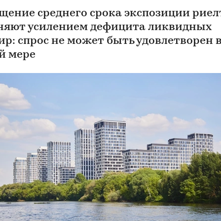
щение среднего срока экспозиции рие
няют усилением дефицита ликвидных
ир: спрос не может быть удовлетворен 
й мере