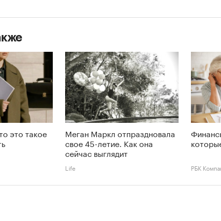
акже
то это такое
Меган Маркл отпраздновала
Финансы
ть
свое 45-летие. Как она
которые
сейчас выглядит
Life
РБК Компа