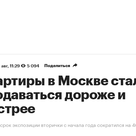
Поделиться
 авг, 11:29
5 094
артиры в Москве ста
одаваться дороже и
стрее
срок экспозиции вторички с начала года сократился на 4