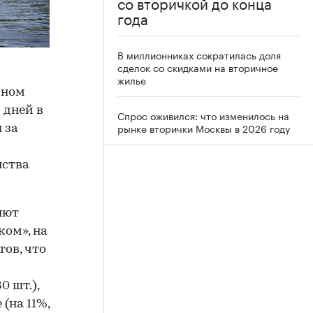
со вторичкой до конца
года
В миллионниках сократилась доля
сделок со скидками на вторичное
жилье
чном
 дней в
Спрос оживился: что изменилось на
рынке вторички Москвы в 2026 году
 за
нства
яют
ом», на
тов, что
0 шт.),
(на 11%,