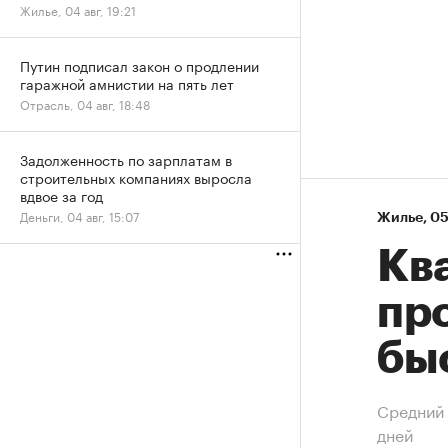
Жилье, 04 авг, 19:21
Путин подписал закон о продлении
гаражной амнистии на пять лет
Отрасль, 04 авг, 18:48
Задолженность по зарплатам в
строительных компаниях выросла
вдвое за год
Деньги, 04 авг, 15:07
Жилье
⁠,
05
Кв
пр
бы
Средний 
дней