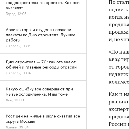
градостроительные проекты. Как они
По стат
выглядят
недвижи
Город, 12:05
когда н
предлож
Архитекторы и студенты создали
продажи
плакаты ко Дню строителя. Лучшие
работы
и, не у
Отрасль, 11:36
«По наш
квартир
Дню строителя — 70: как отмечают
юбилей и главные рекорды отрасли
от горо
Отрасль, 11:04
недвижи
количес
Какую ошибку все совершают при
мытье холодильника. И вы тоже
Как и н
Дом, 10:00
различн
эксперт
Рост цен на жилье в июле охватил все
предлож
округа Москвы
России 
Жилье, 09:34