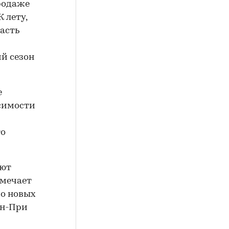
продаже
 лету,
асть
й сезон
е
исимости
то
яют
тмечает
во новых
ан-При