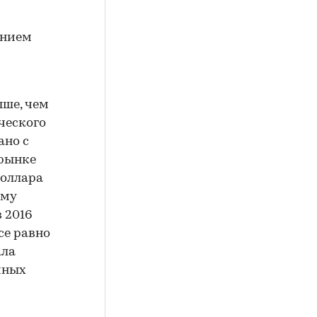
ением
ше, чем
ческого
ано с
 рынке
доллара
ыму
в 2016
се равно
ала
чных