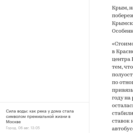
Крым, н
побереж
Крымско
Особенн
«Стоимо
в Красн
центра 
тем, чт
полуост
по отно
привязы
году на
осталас
Сила воды: как река у дома стала
стабили
символом премиальной жизни в
Москве
ставок 
Город, 06 авг, 13:05
автобус