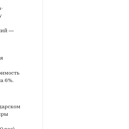
а-
у
ний —
ся
оимость
на 6%.
одарском
иры