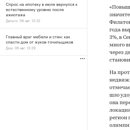
Спрос на ипотеку в июле вернулся к
«Повыше
естественному уровню после
ажиотажа
значите
Деньги, 06 авг, 13:32
Филатов
года вы
Главный враг мебели и стен: как
3%, в С
спасти дом от жуков-точильщиков
много в
Дом, 06 авг, 13:29
через д
станови
На прот
недвижи
отмечае
шло удо
она пер
локация
регион 
олимпий