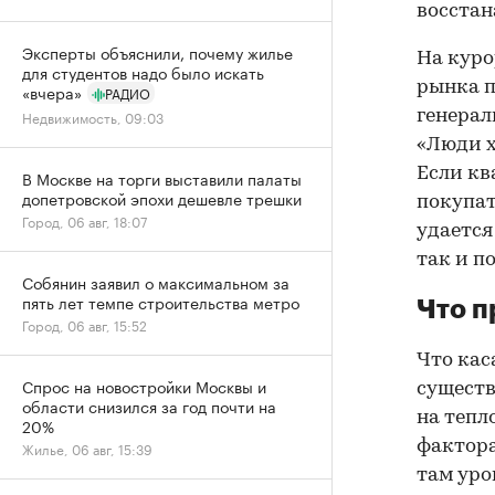
восстан
Эксперты объяснили, почему жилье
На куро
для студентов надо было искать
рынка п
«вчера»
РАДИО
генерал
Недвижимость, 09:03
«Люди х
Если кв
В Москве на торги выставили палаты
допетровской эпохи дешевле трешки
покупат
Город, 06 авг, 18:07
удается
так и п
Собянин заявил о максимальном за
пять лет темпе строительства метро
Что п
Город, 06 авг, 15:52
Что кас
Спрос на новостройки Москвы и
существ
области снизился за год почти на
на тепл
20%
фактора
Жилье, 06 авг, 15:39
там уро