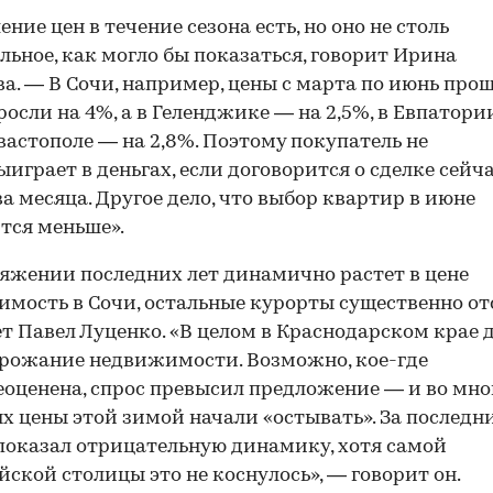
ние цен в течение сезона есть, но оно не столь
льное, как могло бы показаться, говорит Ирина
а. — В Сочи, например, цены с марта по июнь про
росли на 4%, а в Геленджике — на 2,5%, в Евпатори
евастополе — на 2,8%. Поэтому покупатель не
ыиграет в деньгах, если договорится о сделке сейчас
ва месяца. Другое дело, что выбор квартир в июне
тся меньше».
яжении последних лет динамично растет в цене
мость в Сочи, остальные курорты существенно от
т Павел Луценко. «В целом в Краснодарском крае 
рожание недвижимости. Возможно, кое-где
еоценена, спрос превысил предложение — и во мно
х цены этой зимой начали «остывать». За последн
показал отрицательную динамику, хотя самой
ской столицы это не коснулось», — говорит он.