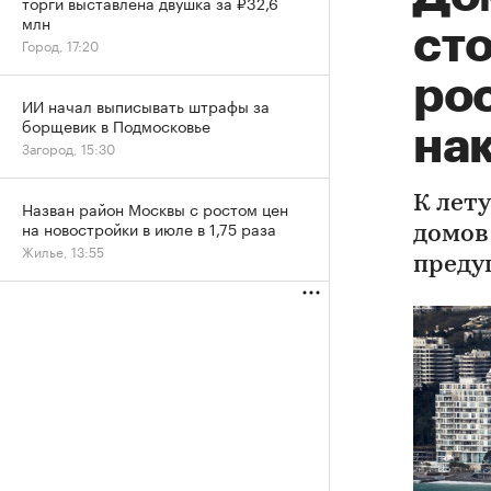
торги выставлена двушка за ₽32,6
млн
сто
Город, 17:20
ро
ИИ начал выписывать штрафы за
борщевик в Подмосковье
на
Загород, 15:30
К лет
Назван район Москвы с ростом цен
на новостройки в июле в 1,75 раза
домов
Жилье, 13:55
преду