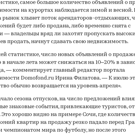
истике, самое большое количество объявлений о 
мости на курортах наблюдается зимой и весной. К
а рынок хлынет поток арендаторов-отдыхающих, ч
ений будет либо продана, либо временно снята с
 — владельцы вряд ли захотят пропускать высоки
спев продать, начнут сдавать свою недвижимость.
ей статистике, число новых объявлений о продаж
 в начале лета может снижаться на 10–20% в зав
да, — комментирует главный редактор портала
мости Domofond.ru Ирина Филатова. — К июлю э
тво обычно возвращается на уровень апреля».
00:00
/
00:00
ачало сезона отпусков, на число предложений вли
ые знаковые события, привлекающие туристов, о
. Это хорошо видно на примере Сочи, где количест
ений квартир на продажу резко падало перед Гр
и чемпионатом мира по футболу, но после этого