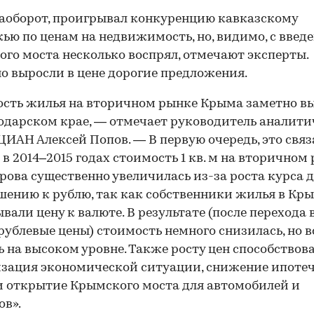
аоборот, проигрывал конкуренцию кавказскому
ью по ценам на недвижимость, но, видимо, с введ
го моста несколько воспрял, отмечают эксперты.
о выросли в цене дорогие предложения.
сть жилья на вторичном рынке Крыма заметно вы
одарском крае, — отмечает руководитель аналити
ЦИАН Алексей Попов. — В первую очередь, это связ
о в 2014–2015 годах стоимость 1 кв. м на вторичном
рова существенно увеличилась из-за роста курса 
шению к рублю, так как собственники жилья в Кр
вали цену к валюте. В результате (после перехода 
 рублевые цены) стоимость немного снизилась, но в
ь на высоком уровне. Также росту цен способствов
зация экономической ситуации, снижение ипоте
и открытие Крымского моста для автомобилей и
ов».