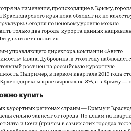
мотря на изменения, происходящие в Крыму, город
 Краснодарского края пока обходят их по качеств
руктуры. Сегодня по ценовому уровню можно
вить только два города-курорта данных направле
Ялту, считает аналитик.
ным управляющего директора компании «Авито
мость» Ивана Дубровина, в этом году наблюдает
тельный рост цен на российскую курортную
мость. Например, в первом квартале 2019 года ст
 в Краснодарском крае выросла на 8%, а в Крыму — 
ожно купить
ых курортных регионах страны — Крыму и Красн
цены сильно зависят от города. По ценам на кварт
т Ялта и Сочи (причем в самих этих городах тоже