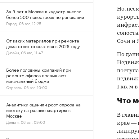
Но, нес
За 9 лет в Москве в кадастр внесли
более 500 новостроек по реновации
курорты
Город, 06 авг, 12:25
инфраст
сопоста
От каких материалов при ремонте
Сочи и 
дома стоит отказаться в 2026 году
Дизайн, 06 авг, 11:47
По дан
Недвижи
Более половины компаний при
поступа
ремонте офисов превышают
недвижи
изначальный бюджет
1 кв. м
Отрасль, 06 авг, 10:00
Что м
Аналитики оценили рост спроса на
ипотеку на разные квартиры в
Москве
В главн
Деньги, 06 авг, 09:00
крае — 
лидирую