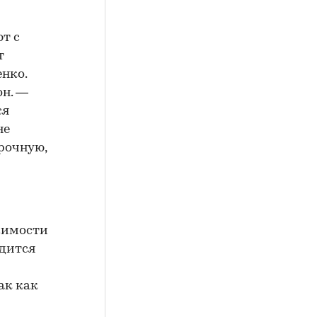
т с
т
нко.
он. —
ся
не
срочную,
жимости
одится
ак как