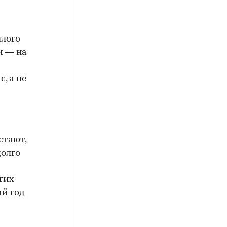
шлого
и — на
, а не
стают,
долго
гих
ий год