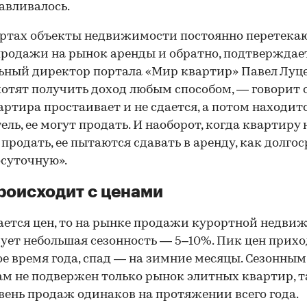
авливалось.
ртах объекты недвижимости постоянно перетекаю
родажи на рынок аренды и обратно, подтверждае
ьный директор портала «Мир квартир» Павел Луце
отят получить доход любым способом, — говорит 
артира простаивает и не сдается, а потом находит
ель, ее могут продать. И наоборот, когда квартиру 
 продать, ее пытаются сдавать в аренду, как долго
осуточную».
роисходит с ценами
ается цен, то на рынке продажи курортной недви
ует небольшая сезонность — 5–10%. Пик цен прих
ое время года, спад — на зимние месяцы. Сезонным
м не подвержен только рынок элитных квартир, т
вень продаж одинаков на протяжении всего года.