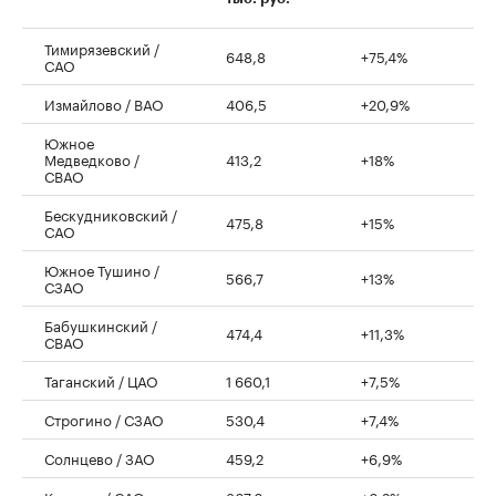
Тимирязевский /
648,8
+75,4%
САО
Измайлово / ВАО
406,5
+20,9%
Южное
Медведково /
413,2
+18%
СВАО
Бескудниковский /
475,8
+15%
САО
Южное Тушино /
566,7
+13%
СЗАО
Бабушкинский /
474,4
+11,3%
СВАО
Таганский / ЦАО
1 660,1
+7,5%
Строгино / СЗАО
530,4
+7,4%
Солнцево / ЗАО
459,2
+6,9%