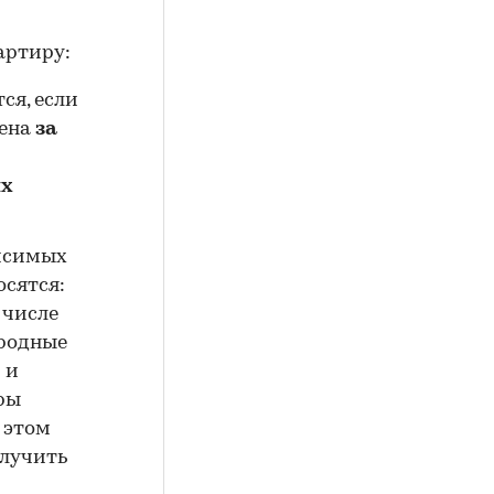
артиру:
ся, если
дена
за
ых
исимых
осятся:
 числе
ородные
 и
ры
 этом
олучить