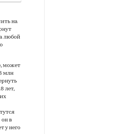
сить на
ернут
а любой
о
е, может
3 млн
вернуть
8 лет,
 их
чтутся
 он в
т у него