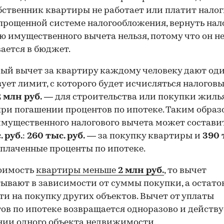
бственник квартиры не работает или платит налог
прощенной системе налогообложения, вернуть нало
 имущественного вычета нельзя, потому что он н
ается в бюджет.
ый вычет за квартиру каждому человеку дают оди
ует лимит, с которого будет исчисляться налогов
00:00
/
00:00
2 млн руб.
— для строительства или покупки жиль
ри погашении процентов по ипотеке. Таким образ
мущественного налогового вычета может состави
. руб.
:
260 тыс. руб.
— за покупку квартиры и
390 
плаченные проценты по ипотеке.
тоимость
квартиры меньше
2 млн руб.
, то вычет
ывают в зависимости от суммы покупки, а остат
ти на покупку других объектов. Вычет от уплаты
ов по ипотеке возвращается одноразово и действу
ии одного объекта недвижимости.