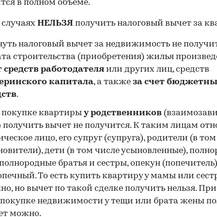
тся в полном объеме.
 случаях
НЕЛЬЗЯ
получить налоговый вычет за кв
нуть налоговый вычет за недвижимость не получит
ата строительства (приобретения) жилья произве
т средств работодателя
или других лиц, средств
еринского капитала
, а также
за счет бюджетн
дств
.
 покупке квартиры
у родственников
(взаимозав
 получить вычет не получится. К таким лицам отн
ческое лицо, его супруг (супруга), родители (в том
овители), дети (в том числе усыновленные), полн
полнородные братья и сестры, опекун (попечитель)
опечный. То есть купить квартиру у мамы или сест
о, но вычет по такой сделке получить нельзя. При
 покупке недвижимости у тещи или брата жены п
ет можно.