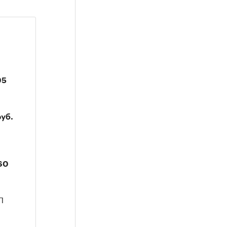
95
уб.
60
Л