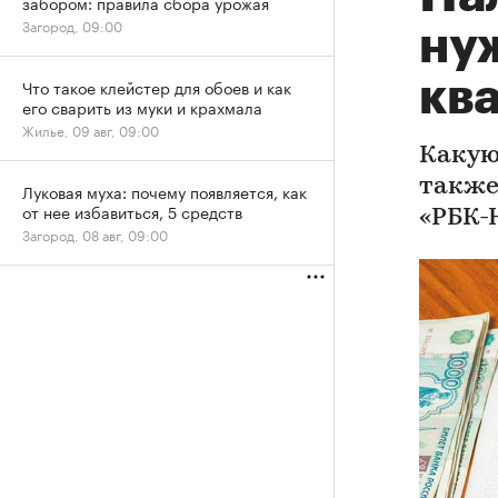
забором: правила сбора урожая
Загород, 09:00
ну
кв
Что такое клейстер для обоев и как
его сварить из муки и крахмала
Жилье, 09 авг, 09:00
Какую
также
Луковая муха: почему появляется, как
от нее избавиться, 5 средств
«РБК-
Загород, 08 авг, 09:00