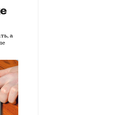
ке
ть, а
ле