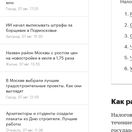
Нало
млн
Город, 07 авг, 17:20
ИИ начал выписывать штрафы за
борщевик в Подмосковье
Загород, 07 авг, 15:30
Назван район Москвы с ростом цен
на новостройки в июле в 1,75 раза
Жилье, 07 авг, 13:55
В Москве выбрали лучшие
градостроительные проекты. Как они
выглядят
Город, 07 авг, 12:05
Как р
Архитекторы и студенты создали
Налогов
плакаты ко Дню строителя. Лучшие
течение
работы
Отрасль, 07 авг, 11:36
государ