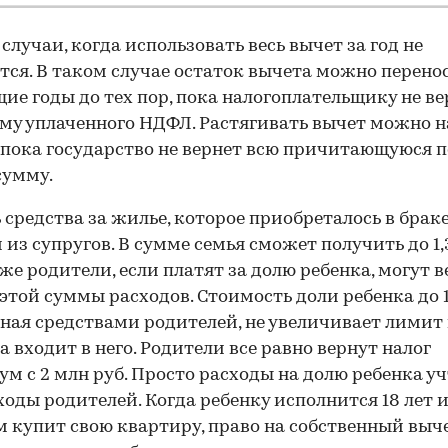
случаи, когда использовать весь вычет за год не
тся. В таком случае остаток вычета можно перено
ие годы до тех пор, пока налогоплательщику не в
му уплаченного НДФЛ. Растягивать вычет можно н
 пока государство не вернет всю причитающуюся п
сумму.
 средства за жилье, которое приобреталось в брак
из супругов. В сумме семья сможет получить до 1,
кже родители, если платят за долю ребенка, могут 
этой суммы расходов. Стоимость доли ребенка до 1
ная средствами родителей, не увеличивает лимит
 а входит в него. Родители все равно вернут налог
м с 2 млн руб. Просто расходы на долю ребенка у
ходы родителей. Когда ребенку исполнится 18 лет и
 купит свою квартиру, право на собственный выче