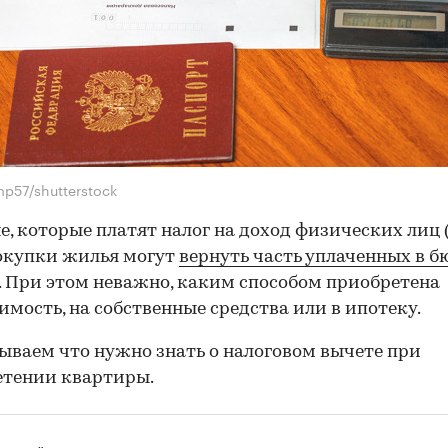
mp57/shutterstock
е, которые платят налог на доход физических лиц 
окупки жилья могут
вернуть часть уплаченных в 
. При этом неважно, каким способом приобретена
мость, на собственные средства или в ипотеку.
ываем что нужно знать о налоговом вычете при
етении квартиры.