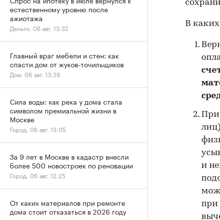
Спрос на ипотеку в июле вернулся к
сохрани
естественному уровню после
ажиотажа
В каких
Деньги, 06 авг, 13:32
Вер
Главный враг мебели и стен: как
опл
спасти дом от жуков-точильщиков
сче
Дом, 06 авг, 13:29
мат
сре
Сила воды: как река у дома стала
символом премиальной жизни в
При
Москве
лиц)
Город, 06 авг, 13:05
физи
усын
За 9 лет в Москве в кадастр внесли
более 500 новостроек по реновации
и не
Город, 06 авг, 12:25
под
можн
От каких материалов при ремонте
при
дома стоит отказаться в 2026 году
выч