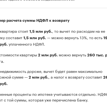
ер расчета суммы НДФЛ к возврату
 квартира стоит
, то вычет по расходам на ее
1,5 млн руб.
пку составит
— можно вернуть 13%, то есть
1,5 млн руб.
1
уплаченного НДФЛ.
руб.
стоимости квартиры
можно вернуть
2 млн руб.
260 тыс. р
га.
 недвижимость дороже, вычет будет равен максимально
ожной сумме —
, а налог к возврату составит
2 млн руб.
2
руб.
ченные проценты по ипотеке учитываются отдельно. НДФ
ут с той суммы, которая уже перечислена банку.