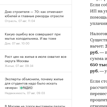
Если со
Дню строителя — 70: как отмечают
ИП на у
юбилей и главные рекорды отрасли
помощью
Отрасль, 07 авг, 11:04
уплачив
Какую ошибку все совершают при
Налогов
мытье холодильника. И вы тоже
Существ
Дом, 07 авг, 10:00
вычет:
руб.
— п
Рост цен на жилье в июле охватил все
сумма и
округа Москвы
650 тыс
Жилье, 07 авг, 09:34
руб.
— у
Эксперты объяснили, почему жилье
Если с
для студентов надо было искать
«вчера»
РАДИО
рассчит
Недвижимость, 07 авг, 09:03
перенес
процент
В Москве на торги выставили палаты
отношен