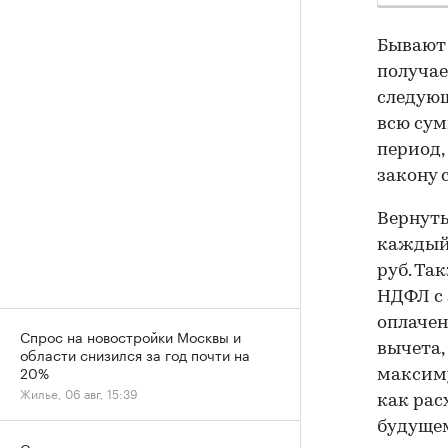
Бывают 
получае
следующ
всю сум
период,
закону 
Вернуть
каждый 
руб. Та
НДФЛ с 
оплачен
Спрос на новостройки Москвы и
вычета,
области снизился за год почти на
20%
максиму
Жилье, 06 авг, 15:39
как рас
будущем