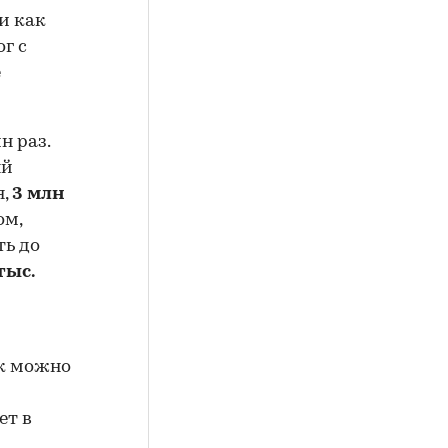
и как
г с
е
н раз.
ый
я,
3 млн
ом,
ть до
тыс.
ок можно
ет в