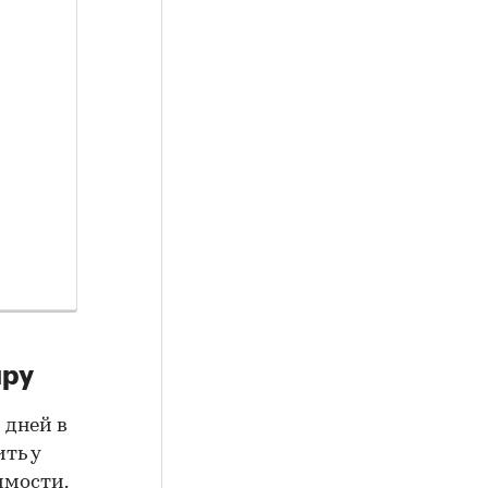
иру
 дней в
ть у
имости.