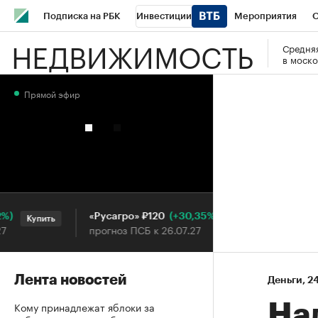
Подписка на РБК
Инвестиции
Мероприятия
О
НЕДВИЖИМОСТЬ
Средняя
Школа управления РБК
РБК Образование
РБК Курсы
в моско
РБК Бизнес-среда
Дискуссионный клуб
Исследования
Прямой эфир
Конференции СПб
Спецпроекты
Проверка контраген
Рынок наличной валюты
(+30,35%)
«Русагро» ₽120
Ozon ₽
Купить
Купить
прогноз ПСБ к 26.07.27
прогноз
Лента новостей
Деньги
⁠,
24
Кому принадлежат яблоки за
На