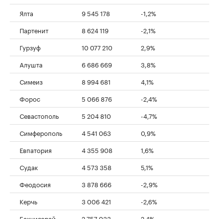
Ялта
9 545 178
-1,2%
Партенит
8 624 119
-2,1%
Гурзуф
10 077 210
2,9%
Алушта
6 686 669
3,8%
Симеиз
8 994 681
4,1%
Форос
5 066 876
-2,4%
Севастополь
5 204 810
-4,7%
Симферополь
4 541 063
0,9%
Евпатория
4 355 908
1,6%
Судак
4 573 358
5,1%
Феодосия
3 878 666
-2,9%
Керчь
3 006 421
-2,6%
Бахчисарай
2 757 033
2,4%