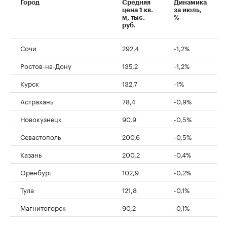
Город
Средняя
Динамика
цена 1 кв.
за июль,
м, тыс.
%
руб.
Сочи
292,4
-1,2%
Ростов-на-Дону
135,2
-1,2%
Курск
132,7
-1%
Астрахань
78,4
-0,9%
Новокузнецк
90,9
-0,5%
Севастополь
200,6
-0,5%
Казань
200,2
-0,4%
Оренбург
102,9
-0,2%
Тула
121,8
-0,1%
Магнитогорск
90,2
-0,1%