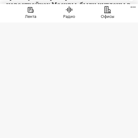
новостройках Москвы, были куплены в
ипотеку. В сегменте трешек ипотечных
Лента
Радио
Офисы
сделок менее половины, а среди
четырехкомнатных квартир — лишь
около четверти
Фото: LudaZuy / Shutterstock / FOTODOM