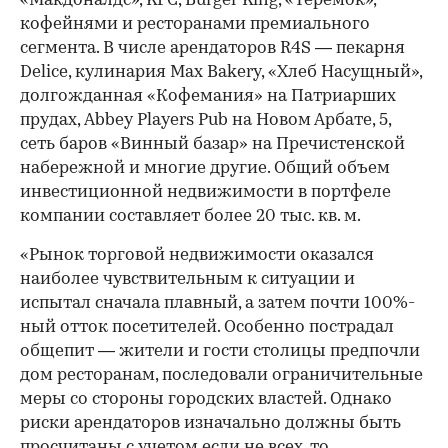
«Макдоналдс», KFC, Burger King, «Теремок»,
кофейнями и ресторанами премиального
сегмента. В числе арендаторов R4S — пекарня
Delice, кулинария Max Bakery, «Хлеб Насущный»,
долгожданная «Кофемания» на Патриарших
прудах, Abbey Players Pub на Новом Арбате, 5,
сеть баров «Винный базар» на Пречистенской
набережной и многие другие. Общий объем
инвестиционной недвижимости в портфеле
компании составляет более 20 тыс. кв. м.
«Рынок торговой недвижимости оказался
наиболее чувствительным к ситуации и
испытал сначала плавный, а затем почти 100%-
ный отток посетителей. Особенно пострадал
общепит — жители и гости столицы предпочли
дом ресторанам, последовали ограничительные
меры со стороны городских властей. Однако
риски арендаторов изначально должны быть
просчитаны с учетом если не всех, то