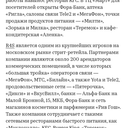
работы навынос ресторан KFC. В ТЦ «Март» для
посетителей открыты Фора-Банк, аптека
«Ригла», салоны связи Tele2 и «МегаФон», точки
продажи продуктов питания — «Милти»,
«Зорька и Милка», ресторан «Теремок» и кафе-
кондитерская «Аленка».
R4S
является одним из крупнейших игроков на
московском рынке стрит-ретейла. Партнерами
компании являются около 200 арендаторов
коммерческих помещений, в числе которых
«большая тройка» операторов связи —
«МегаФон», МТС, «Билайн», а также Yota и Tele2,
продовольственные сети — «Пятерочка»,
«Дикси» и «ВкусВилл», банки — Альфа-Банк на
Малой Бронной, 15, МКБ, Фора-Банк и сеть
магазинов косметики и парфюмерии «Рив Гош».
Также компания сотрудничает с такими
сетевыми ресторанами быстрого питания, как