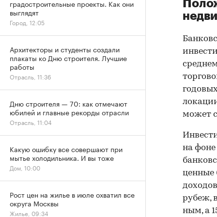
Полож
градостроительные проекты. Как они
выглядят
недв
Город, 12:05
Банковс
Архитекторы и студенты создали
инвести
плакаты ко Дню строителя. Лучшие
среднем
работы
Отрасль, 11:36
торгово
годовых
локации
Дню строителя — 70: как отмечают
юбилей и главные рекорды отрасли
может с
Отрасль, 11:04
Инвест
на фоне
Какую ошибку все совершают при
мытье холодильника. И вы тоже
банковс
Дом, 10:00
ценные 
доходов
Рост цен на жилье в июле охватил все
рубеж, 
округа Москвы
ным, а 
Жилье, 09:34