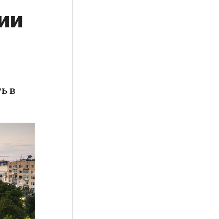
ии
ь в