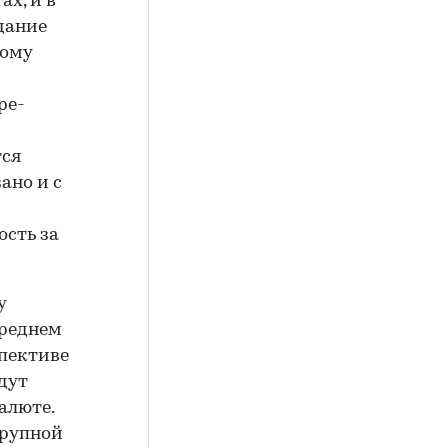
ах, и в
дание
ному
ре-
тся
ано и с
сть за
у
среднем
пективе
дут
алюте.
крупной