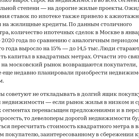
езко вырос спрос на недвижимость во всех сегмент
льной степени — на дорогие жилые проекты. Ожи
ия ставок по ипотеке также привело к ажиотаж
и на жилищные кредиты. По данным столичного
тра, количество ипотечных сделок в Москве в янва
 2020 года по сравнению с аналогичным периодом
о года выросло на 15% — до 14,5 тыс. Люди стараю
ть капитал в квадратных метрах. Отчасти это связ
о на московский рынок возвращаются покупатели,
 еще недавно планировали приобрести недвижимо
м.
ы советуют не откладывать в долгий ящик покупк
 недвижимости — если рынок жилья в низком и 
 сегментах перенасыщен предложениями и в перс
росесть, то девелоперы дорогой недвижимости бу
ься пересчитать стоимость квадратного метра в в
м покупателю, заинтересованному в сбережении 