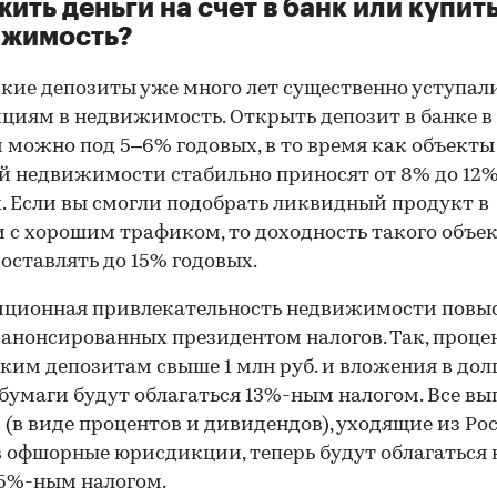
ить деньги на счет в банк или купит
ижимость?
кие депозиты уже много лет существенно уступал
циям в недвижимость. Открыть депозит в банке в
 можно под 5–6% годовых, в то время как объекты
й недвижимости стабильно приносят от 8% до 12
. Если вы смогли подобрать ликвидный продукт в
 с хорошим трафиком, то доходность такого объе
оставлять до 15% годовых.
иционная привлекательность недвижимости повы
 анонсированных президентом налогов. Так, проце
ким депозитам свыше 1 млн руб. и вложения в дол
бумаги будут облагаться 13%-ным налогом. Все в
00:00
/
00:00
 (в виде процентов и дивидендов), уходящие из Ро
в офшорные юрисдикции, теперь будут облагаться 
15%-ным налогом.