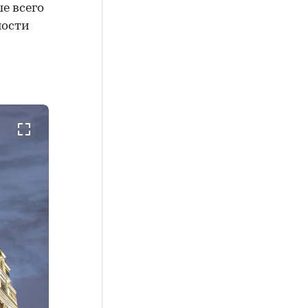
е всего
ности