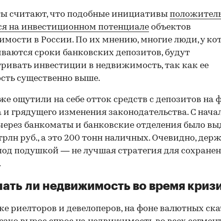
ы считают, что подобные инициативы
положител
я на инвестиционном потенциале
объектов
мости в России. По их мнению, многие люди, у ко
ваются сроки банковских депозитов, будут
ривать инвестиции в недвижимость, так как ее
сть существенно выше.
же ощутили на себе отток средств с депозитов на 
 и грядущего изменения законодательства. С начал
через банкоматы и банковские отделения было вы
 трлн руб., а это 200 тонн наличных. Очевидно, дер
под подушкой — не лучшая стратегия для сохране
.
ать ли недвижимость во время криз
ке риелторов и девелоперов, на фоне валютных ска