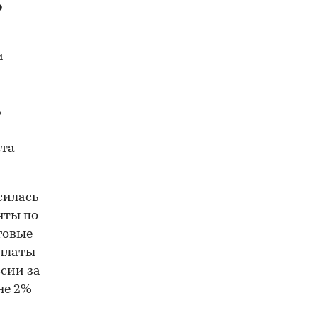
ь
и
%
кта
силась
нты по
говые
ыплаты
ссии за
не 2%-