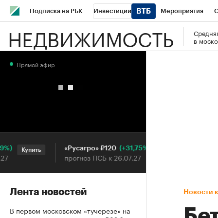
Подписка на РБК
Инвестиции
Мероприятия
О
НЕДВИЖИМОСТЬ
Средняя
Школа управления РБК
РБК Образование
РБК Курсы
в моско
РБК Бизнес-среда
Дискуссионный клуб
Исследования
Прямой эфир
Конференции СПб
Спецпроекты
Проверка контраген
Рынок наличной валюты
(+31,75%)
«Русагро» ₽120
Ozon ₽5
Купить
Купить
прогноз ПСБ к 26.07.27
прогноз 
Лента новостей
Новости 
В первом московском «тучерезе» на
Бет