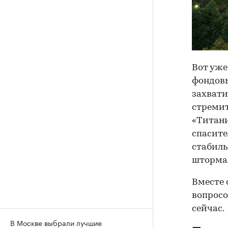
Вот уже
фондовы
захвати
стремит
«Титани
спасите
стабиль
шторма
Вместе 
вопросо
сейчас.
В Москве выбрали лучшие