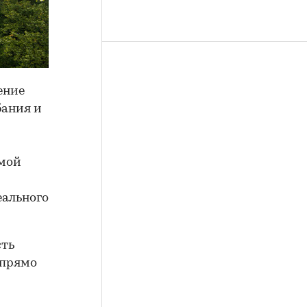
ение
бания и
амой
еального
сть
 прямо