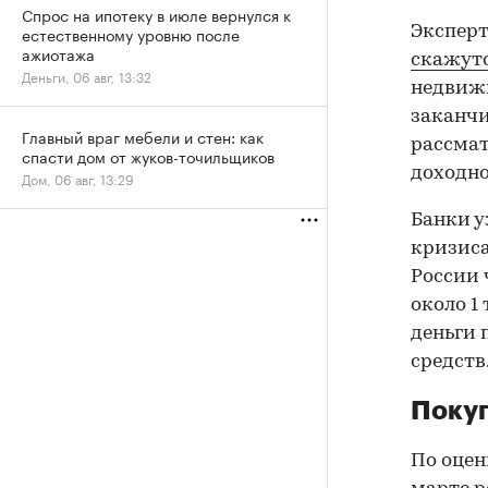
Спрос на ипотеку в июле вернулся к
Эксперт
естественному уровню после
ажиотажа
скажутс
Деньги, 06 авг, 13:32
недвижи
заканчи
Главный враг мебели и стен: как
рассмат
спасти дом от жуков-точильщиков
доходно
Дом, 06 авг, 13:29
Банки у
кризиса
России 
около 1
деньги 
средств
Покуп
По оцен