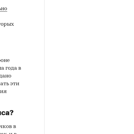
ьно
торых
фоне
а года в
дано
жать эти
ния
иса?
чков в