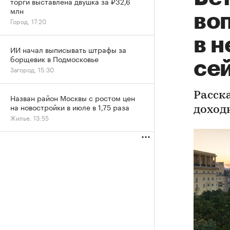
торги выставлена двушка за ₽32,6
млн
во
Город, 17:20
в 
ИИ начал выписывать штрафы за
борщевик в Подмосковье
се
Загород, 15:30
Расск
Назван район Москвы с ростом цен
на новостройки в июле в 1,75 раза
доход
Жилье, 13:55