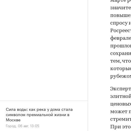
марте р
значите
повышен
спросу 
Росреес
феврале
прошлог
сохрани
тем, чт
которые
рубежо
Эксперт
элитной
ценовых
Сила воды: как река у дома стала
может п
символом премиальной жизни в
Москве
стремит
Город, 06 авг, 13:05
При это