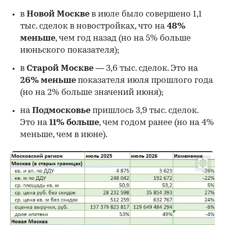
в
Новой Москве
в июле было совершено 1,1
тыс. сделок в новостройках, что на
48%
меньше
, чем год назад (но на 5% больше
июньского показателя);
в
Старой Москве
— 3,6 тыс. сделок. Это на
26%
меньше
показателя июля прошлого года
00:00
/
00:00
(но на 2% больше значений июня);
на
Подмосковье
пришлось 3,9 тыс. сделок.
Это на
11% больше
, чем годом ранее (но на 4%
меньше, чем в июне).