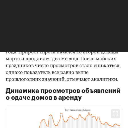
по популярности место, а «дача» — девятое.
В Подмосковье спрос вырос сильнее, чем в
целом по России. По данным сервиса
объявлений ЦИАН, в целом за март — май 2020
года количество просмотров объявлений о
сдаче домов и дач в аренду увеличилось в 4,5
раза относительно аналогичного периода 2019
года. Прирост спроса начался со второй декады
марта и продлился два месяца. После майских
праздников число просмотров стало снижаться,
однако показатель все равно выше
прошлогодних значений, отмечают аналитики.
Динамика просмотров объявлений
о сдаче домов в аренду