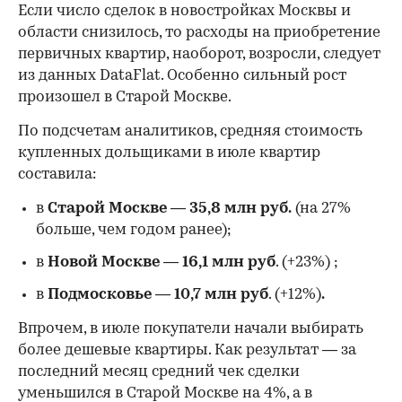
Если число сделок в новостройках Москвы и
области снизилось, то расходы на приобретение
первичных квартир, наоборот, возросли, следует
из данных DataFlat. Особенно сильный рост
произошел в Старой Москве.
По подсчетам аналитиков, средняя стоимость
купленных дольщиками в июле квартир
составила:
в
Старой Москве
—
35,8 млн руб.
(на 27%
больше, чем годом ранее);
в
Новой Москве
—
16,1 млн руб
. (+23%)
;
в
Подмосковье
—
10,7 млн руб
. (+12%)
.
Впрочем, в июле покупатели начали выбирать
более дешевые квартиры. Как результат — за
последний месяц средний чек сделки
уменьшился в Старой Москве на 4%, а в