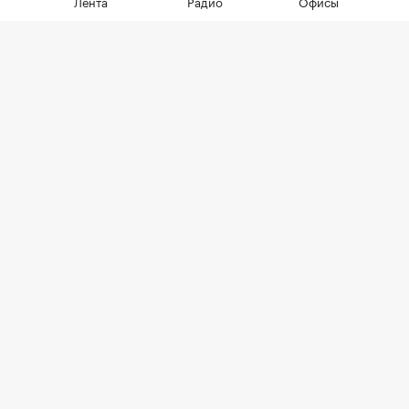
Лента
Радио
Офисы
сохраняющейся неопределенности
собственники отложили сделки. Еще
одна причина тренда — оживление
спроса
Фото: hodim / Shutterstock / FOTODOM
В июле снижение цен на вторичном рынке