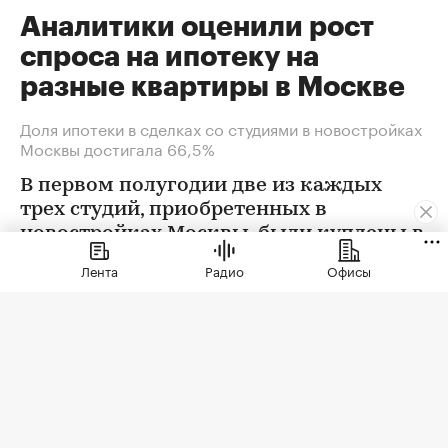
Аналитики оценили рост
спроса на ипотеку на
разные квартиры в Москве
Доля ипотеки в сделках со студиями в новостройках
Москвы достигала 66,5%
В первом полугодии две из каждых
трех студий, приобретенных в
новостройках Москвы, были куплены в
ипотеку. В сегменте трешек ипотечных
Лента
Радио
Офисы
сделок менее половины, а среди
четырехкомнатных квартир — лишь
около четверти