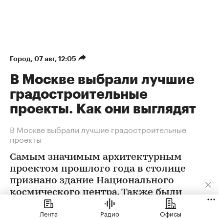
Город
⁠,
07 авг, 12:05
В Москве выбрали лучшие
градостроительные
проекты. Как они выглядят
В Москве выбрали лучшие градостроительные
проекты
Самым значимым архитектурным
проектом прошлого года в столице
признано здание Национального
космического центра. Также были
определены победители еще в 12
Лента
Радио
Офисы
номинациях