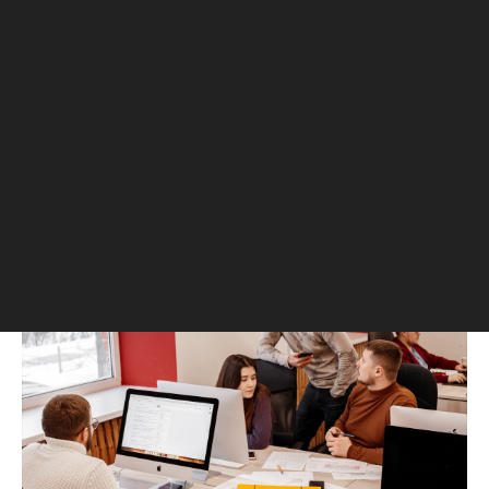
«консалтинг» — неподходящее для
брендингового агентства и для архитектурно-
проектного бюро, которые мы видели в
перспективе. К тому же внутренне не хотелось
ассоциироваться с консалтингом.
Принципиально не хотели быть
консультантами. В итоге сменили имя и пришли
к названию DeVision — видение, как делать
брендинг и проектирование в девелопменте.