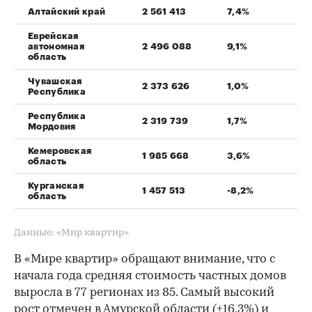
Алтайский край
2 561 413
7,4%
Еврейская
автономная
2 496 088
9,1%
область
Чувашская
2 373 626
1,0%
Республика
Республика
2 319 739
1,7%
Мордовия
Кемеровская
1 985 668
3,6%
область
Курганская
1 457 513
-8,2%
область
Данные: «Мир квартир»
В «Мире квартир» обращают внимание, что с
начала года средняя стоимость частных домов
выросла в 77 регионах из 85. Самый высокий
рост отмечен в Амурской области (+16,3%) и