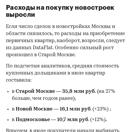
Расходы на покупку новостроек
выросли
Если число сделок в новостройках Москвы и
области снизилось, то расходы на приобретение
первичных квартир, наоборот, возросли, следует
из данных DataFlat. Особенно сильный рост
произошел в Старой Москве.
По подсчетам аналитиков, средняя стоимость
купленных дольщиками в июле квартир
составила:
в
Старой Москве
—
35,8 млн руб.
(на 27%
больше, чем годом ранее);
в
Новой Москве
—
16,1 млн руб
. (+23%)
;
в
Подмосковье
—
10,7 млн руб
. (+12%)
.
Впрочем, в июле покупатели начали выбирать