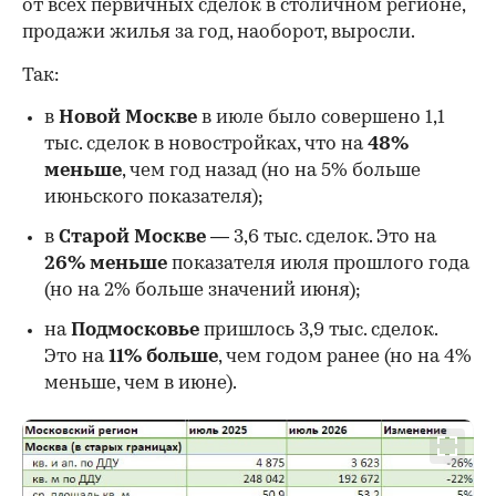
от всех первичных сделок в столичном регионе,
продажи жилья за год, наоборот, выросли.
Так:
в
Новой Москве
в июле было совершено 1,1
тыс. сделок в новостройках, что на
48%
меньше
, чем год назад (но на 5% больше
июньского показателя);
в
Старой Москве
— 3,6 тыс. сделок. Это на
26%
меньше
показателя июля прошлого года
00:00
/
00:00
(но на 2% больше значений июня);
на
Подмосковье
пришлось 3,9 тыс. сделок.
Это на
11% больше
, чем годом ранее (но на 4%
меньше, чем в июне).