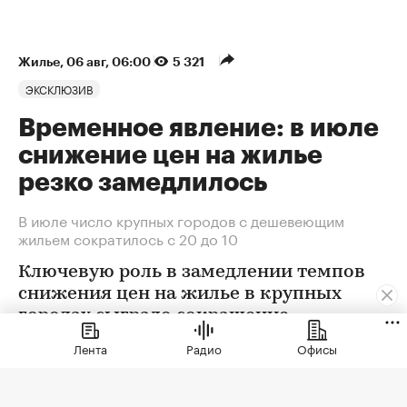
Жилье
⁠,
06 авг, 06:00
5 321
ЭКСКЛЮЗИВ
Временное явление: в июле
снижение цен на жилье
резко замедлилось
В июле число крупных городов с дешевеющим
жильем сократилось с 20 до 10
Ключевую роль в замедлении темпов
снижения цен на жилье в крупных
городах сыграло сокращение
предложения. В условиях
Лента
Радио
Офисы
сохраняющейся неопределенности
собственники отложили сделки. Еще
одна причина тренда — оживление