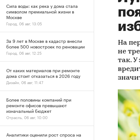
Сила воды: как река у дома стала
поя
символом премиальной жизни в
Москве
изб
Город, 06 авг, 13:05
За 9 лет в Москве в кадастр внесли
На пе
более 500 новостроек по реновации
не тр
Город, 06 авг, 12:25
так. У
вреди
От каких материалов при ремонте
дома стоит отказаться в 2026 году
значи
Дизайн, 06 авг, 11:47
Более половины компаний при
ремонте офисов превышают
изначальный бюджет
Отрасль, 06 авг, 10:00
Аналитики оценили рост спроса на