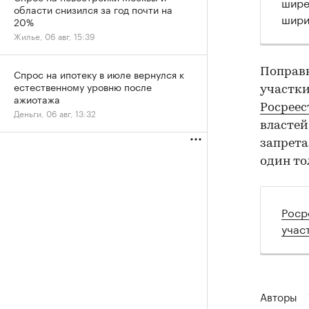
шире
области снизился за год почти на
шири
20%
Жилье, 06 авг, 15:39
Поправк
Спрос на ипотеку в июле вернулся к
естественному уровню после
участки
ажиотажа
Росреес
Деньги, 06 авг, 13:32
властей
запрета
один то
Роср
учас
Авторы