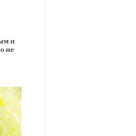
ым и
о не