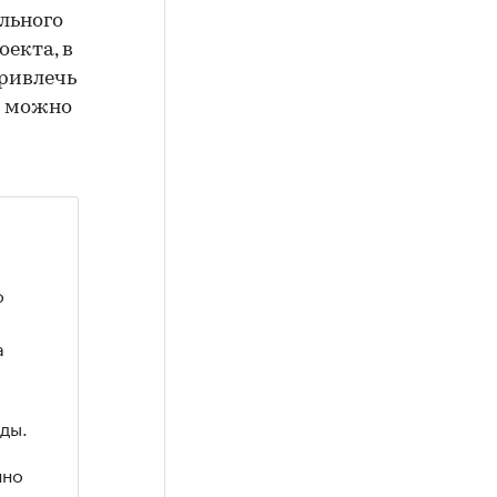
льного
оекта, в
привлечь
е можно
о
а
оды.
нно