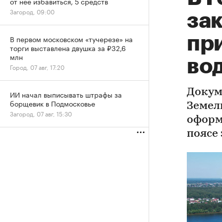
от нее избавиться, 5 средств
Загород, 09:00
за
пр
В первом московском «тучерезе» на
торги выставлена двушка за ₽32,6
млн
во
Город, 07 авг, 17:20
Докум
ИИ начал выписывать штрафы за
борщевик в Подмосковье
Земел
Загород, 07 авг, 15:30
оформ
поясе