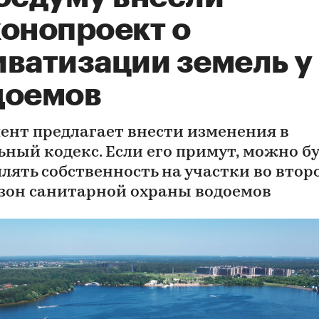
конопроект о
иватизации земель у
доемов
ент предлагает внести изменения в
ьный кодекс. Если его примут, можно б
лять собственность на участки во втор
 зон санитарной охраны водоемов