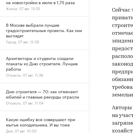
на новостройки в июле в 1,75 раза
Жилье, 07 авг, 13:55
Сейчас 
привати
В Москве выбрали лучшие
строите
градостроительные проекты. Как они
отмечае
выглядят
эпидеми
Город, 07 авг, 12:05
предост
располо
Архитекторы и студенты создали
плакаты ко Дню строителя. Лучшие
законод
работы
предпри
Отрасль, 07 авг, 11:36
обязанн
требова
Дню строителя — 70: как отмечают
земельн
юбилей и главные рекорды отрасли
Отрасль, 07 авг, 11:04
Авторы 
на учас
Какую ошибку все совершают при
загрязн
мытье холодильника. И вы тоже
Дом, 07 авг, 10:00
хозяйст