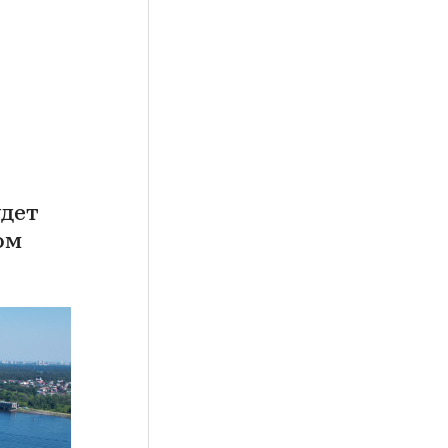
удет
ом