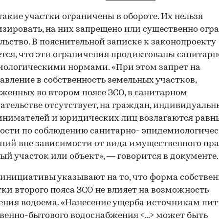
такие участки ограничены в обороте. Их нельзя
зировать, на них запрещено или существенно огр
льство. В пояснительной записке к законопроекту
тся, что эти ограничения продиктованы санитарн
ологическими нормами. «При этом запрет на
авление в собственность земельных участков,
женных во втором поясе ЗСО, в санитарном
ательстве отсутствует, на граждан, индивидуальн
нимателей и юридических лиц возлагаются равн
ости по соблюдению санитарно- эпидемиологиче
ний вне зависимости от вида имущественного пра
ый участок или объект», — говорится в документе.
инициативы указывают на то, что форма собстве
тки второго пояса ЗСО не влияет на возможность
ения водоема. «Нанесение ущерба источникам пит
венно-бытового водоснабжения <...> может быть