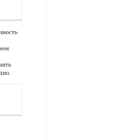
нность
ием
нять
дно.