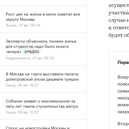
осущест
участка
Рост цен на жилье в июле охватил все
округа Москвы
случае 
Жилье, 07 авг, 09:34
к ответ
будет о
Эксперты объяснили, почему жилье
для студентов надо было искать
«вчера»
РАДИО
Недвижимость, 07 авг, 09:03
Перв
В Москве на торги выставили палаты
Вокр
допетровской эпохи дешевле трешки
пояс
Город, 06 авг, 18:07
самы
нахо
Собянин заявил о максимальном за
инже
пять лет темпе строительства метро
закр
Город, 06 авг, 15:52
Втор
Спрос на новостройки Москвы и