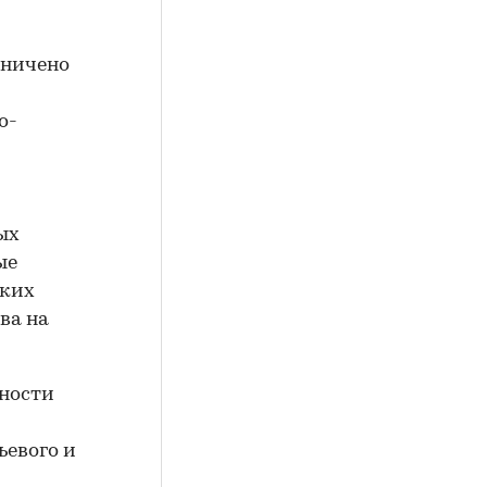
аничено
о-
ых
ые
ских
ва на
нности
ьевого и