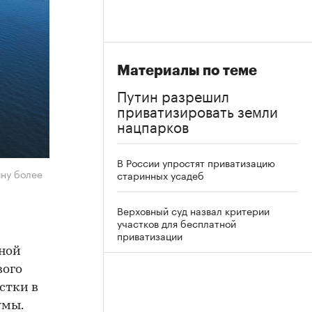
Материалы по теме
Путин разрешил
приватизировать земли
нацпарков
В России упростят приватизацию
ину более
старинных усадеб
Верховный суд назвал критерии
участков для бесплатной
приватизации
рной
вого
стки в
умы.