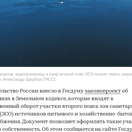
каналов, водохранилищ и озер второй пояс ЗСО может иметь шир
о: Александр Щербак/ТАСС)
льство России внесло в Госдуму
законопроект
об
иях в Земельном кодексе, которые вводят в
венный оборот участки второго пояса зон санита
(ЗСО) источников питьевого и хозяйственно-быто
бжения. Документ позволяет оформлять такие уча
 собственность. Об этом
сообщается
на сайте Госд