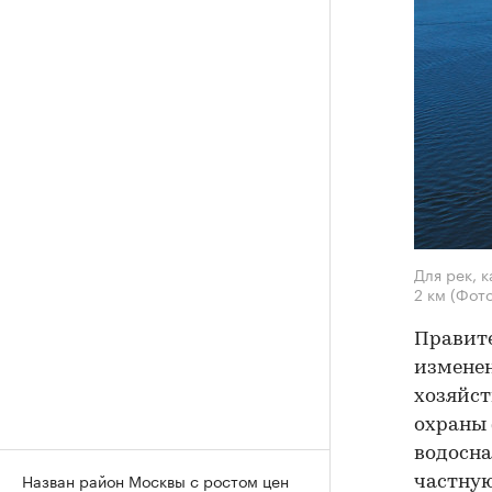
Для рек, 
2 км
(Фот
Правите
изменен
хозяйст
охраны 
водосна
Назван район Москвы с ростом цен
частную