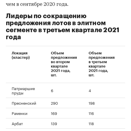
чем в сентябре 2020 года.
Лидеры по сокращению
предложения лотов в элитном
сегменте в третьем квартале 2021
года
Локация
Объем
Объем
Д
(кластер)
предложения
предложения
во втором
в третьем
квартале
квартале
2021 года,
2021 года,
шт.
шт.
Патриаршие
6
4
-3
пруды
Пресненский
290
198
-3
Раменки
169
116
-3
Арбат
139
118
-1