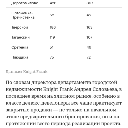
Дорогомилово
426
367
-1
Остоженка-
52
45
-1
Пречистенка
Тверской
186
163
-1
Таганский
119
107
-1
Сретенка
51
46
-1
Плющиха
75
72
-4
Данные: Knight Frank
По словам директора департамента городской
недвижимости Knight Frank Андрея Соловьева, в
последнее время на элитном рынке, особенно в
классе делюкс, девелоперы все чаще практикуют
закрытые продажи — не только на начальном
этапе предварительного бронирования, но и на
протяжении всего периода реализации проекта.