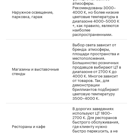
атмосферы.
Рекомендованы 3000–
Наружное освещение,
4000 К, но более низкие
парковка, гараж
цветовые температуры в
диапазоне 4000–5000 К
+, как правило, являются
наиболее
распространенными.
Выбор света зависит от
бренда: атмосферы,
площади пространства и
местоположения.
Большинство розничных
продавцов выбирают ЦТ в
Магазины и выставочные
диапазоне от 2700 K до
стенды
4000 K. Многое зависит
от товаров. Так, для
демонстрации
бриллиантов подбирают
цветовую температуру
3500–4000 К.
В дорогих заведениях
используют ЦТ 1800–
2700 К. Для ресторанов
быстрого обслуживания,
Рестораны и кафе
где клиенту нужно
быстро перекусить, а не