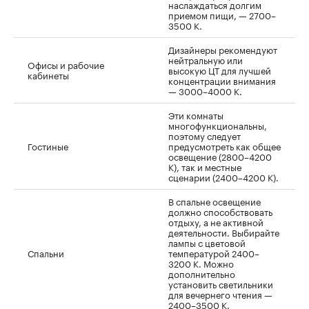
наслаждаться долгим
приемом пищи, — 2700–
3500 К.
Дизайнеры рекомендуют
нейтральную или
Офисы и рабочие
высокую ЦТ для лучшей
кабинеты
концентрации внимания
— 3000–4000 K.
Эти комнаты
многофункциональны,
поэтому следует
Гостиные
предусмотреть как общее
освещение (2800–4200
К), так и местные
сценарии (2400–4200 К).
В спальне освещение
должно способствовать
отдыху, а не активной
деятельности. Выбирайте
лампы с цветовой
Спальни
температурой 2400–
3200 К. Можно
дополнительно
установить светильники
для вечернего чтения —
2400–3500 К.