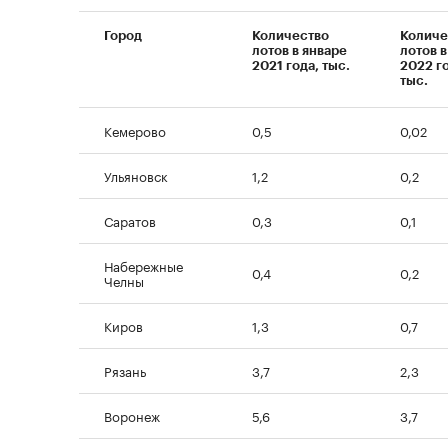
Город
Количество
Количе
лотов в январе
лотов в
2021 года, тыс.
2022 г
тыс.
Кемерово
0,5
0,02
Ульяновск
1,2
0,2
Саратов
0,3
0,1
Набережные
0,4
0,2
Челны
Киров
1,3
0,7
Рязань
3,7
2,3
Воронеж
5,6
3,7