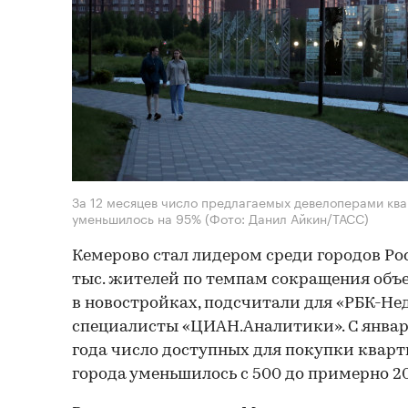
За 12 месяцев число предлагаемых девелоперами кв
уменьшилось на 95%
(Фото: Данил Айкин/ТАСС)
Кемерово стал лидером среди городов Ро
тыс. жителей по темпам сокращения об
в новостройках, подсчитали для «РБК-Н
специалисты «ЦИАН.Аналитики». С января
года число доступных для покупки кварт
города уменьшилось с 500 до примерно 20