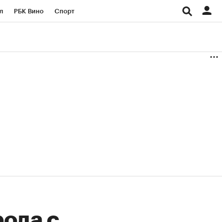
л
РБК Вино
Спорт
род
Стиль
Крипто
б
Конференции СПб
ичной валюты
ода с