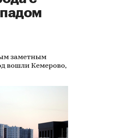
спадом
мым заметным
д вошли Кемерово,