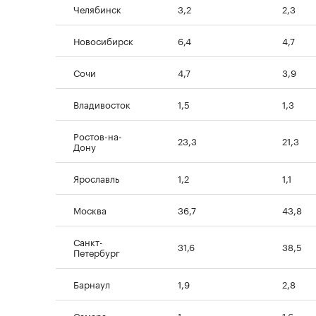
Челябинск
3,2
2,3
Новосибирск
6,4
4,7
Сочи
4,7
3,9
Владивосток
1,5
1,3
Ростов-на-
23,3
21,3
Дону
Ярославль
1,2
1,1
Москва
36,7
43,8
Санкт-
31,6
38,5
Петербург
Барнаул
1,9
2,8
Самара
1
1,6