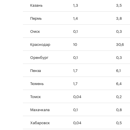
Казань
1,3
3,5
Пермь
1,4
3,8
Омск
0,1
0,3
Краснодар
10
30,6
Оренбург
0,1
0,3
Пенза
1,7
6,1
Тюмень
1,7
6,4
Томск
0,04
0,2
Махачкала
0,1
0,8
Хабаровск
0,04
0,5