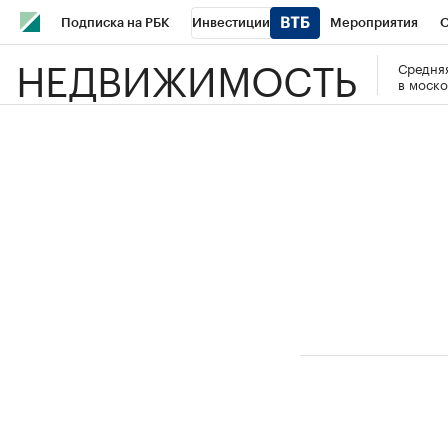
Подписка на РБК
Инвестиции
Мероприятия
О
НЕДВИЖИМОСТЬ
Средняя
Школа управления РБК
РБК Образование
РБК Курсы
в моско
РБК Бизнес-среда
Дискуссионный клуб
Исследования
Спецпроекты
Проверка контрагентов
Политика
Эк