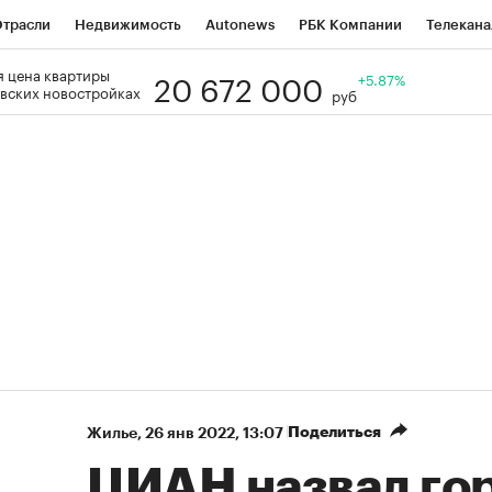
трасли
Недвижимость
Autonews
РБК Компании
Телекана
20 672 000
 цена квартиры
РБК Life
Тренды
Визионеры
Национальные проекты
+5.87%
Го
вских новостройках
руб
Кредитные рейтинги
Франшизы
Газета
Спецпроекты СП
ономика
Бизнес
Технологии и медиа
Финансы
Рынок нал
Поделиться
Жилье
⁠,
26 янв 2022, 13:07
ЦИАН назвал гор