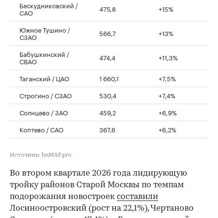
Бескудниковский /
475,8
+15%
САО
Южное Тушино /
566,7
+13%
СЗАО
Бабушкинский /
474,4
+11,3%
СВАО
Таганский / ЦАО
1 660,1
+7,5%
Строгино / СЗАО
530,4
+7,4%
Солнцево / ЗАО
459,2
+6,9%
Коптево / САО
367,6
+6,2%
Источник: bnMAP.pro
Во втором квартале 2026 года лидирующую
тройку районов Старой Москвы по темпам
подорожания новостроек
составили
Лосиноостровский (рост на 22,1%), Чертаново