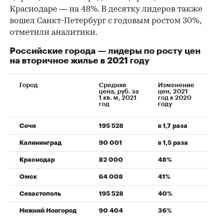
Краснодаре — на 48%. В десятку лидеров также
вошел Санкт-Петербург с годовым ростом 30%,
отметили аналитики.
00:00
/
00:00
Российские города — лидеры по росту цен
на вторичное жилье в 2021 году
Город
Средняя
Изменение
цена, руб. за
цен, 2021
1 кв. м, 2021
год к 2020
год
году
Сочи
195 528
в 1,7 раза
Калининград
90 001
в 1,5 раза
Краснодар
82 000
48%
Омск
64 008
41%
Севастополь
195 528
40%
Нижний Новгород
90 404
36%