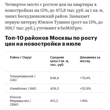
Четвертое место с ростом цен на квартиры в
новостройках на 15%, до 475,8 тыс. руб. за 1 кв. м,
занял Бескудниковский район. Замыкает
первую пятерку Южное Тушино (рост на 13%, до
566,7 тыс. руб.), уточняют в bnMAP.pro.
Топ-10 районов Москвы по росту
цен на новостройки в июле
00:00
/
00:00
Район / Округ
Средняя
Динамика за
цена 1 кв. м,
месяц
тыс. руб.
Тимирязевский /
648,8
+75,4%
САО
Измайлово / ВАО
406,5
+20,9%
Южное
Медведково /
413,2
+18%
СВАО