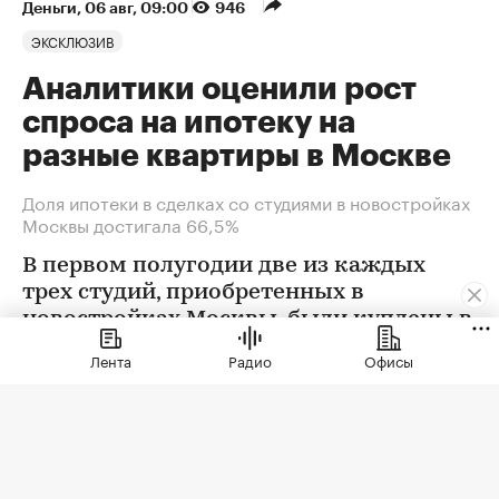
Деньги
⁠,
06 авг, 09:00
946
ЭКСКЛЮЗИВ
Аналитики оценили рост
спроса на ипотеку на
разные квартиры в Москве
Доля ипотеки в сделках со студиями в новостройках
Москвы достигала 66,5%
В первом полугодии две из каждых
трех студий, приобретенных в
новостройках Москвы, были куплены в
ипотеку. В сегменте трешек ипотечных
Лента
Радио
Офисы
сделок менее половины, а среди
четырехкомнатных квартир — лишь
около четверти