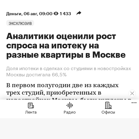
Деньги
⁠,
06 авг, 09:00
1 433
ЭКСКЛЮЗИВ
Аналитики оценили рост
спроса на ипотеку на
разные квартиры в Москве
Доля ипотеки в сделках со студиями в новостройках
Москвы достигала 66,5%
В первом полугодии две из каждых
трех студий, приобретенных в
новостройках Москвы, были куплены в
ипотеку. В сегменте трешек ипотечных
Лента
Радио
Офисы
сделок менее половины, а среди
четырехкомнатных квартир — лишь
около четверти