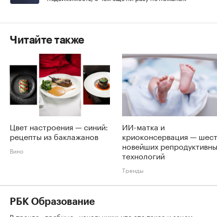
Читайте также
Цвет настроения — синий:
ИИ-матка и
рецепты из баклажанов
криоконсервация — шес
новейших репродуктивн
Вино
технологий
Тренды
РБК Образование
В тренде «дробные» начальники: что это такое и зачем