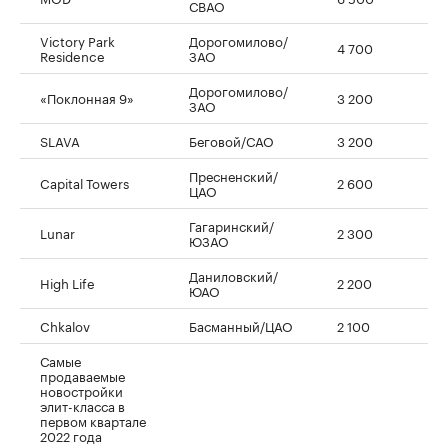
СВАО
Victory Park
Дорогомилово/
4 700
Residence
ЗАО
Дорогомилово/
«Поклонная 9»
3 200
ЗАО
SLAVA
Беговой/САО
3 200
Пресненский/
Capital Towers
2 600
ЦАО
Гагаринский/
Lunar
2 300
ЮЗАО
Даниловский/
High Life
2 200
ЮАО
Chkalov
Басманный/ЦАО
2 100
Самые
продаваемые
новостройки
элит-класса в
первом квартале
2022 года