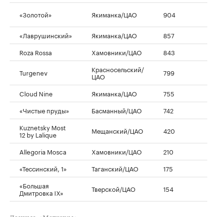
«Золотой»
Якиманка/ЦАО
904
«Лаврушинский»
Якиманка/ЦАО
857
Roza Rossa
Хамовники/ЦАО
843
Красносельский/
Turgenev
799
ЦАО
Cloud Nine
Якиманка/ЦАО
755
«Чистые пруды»
Басманный/ЦАО
742
Kuznetsky Most
Мещанский/ЦАО
420
12 by Lalique
Allegoria Mosca
Хамовники/ЦАО
210
«Тессинский, 1»
Таганский/ЦАО
175
«Большая
Тверской/ЦАО
154
Дмитровка IX»