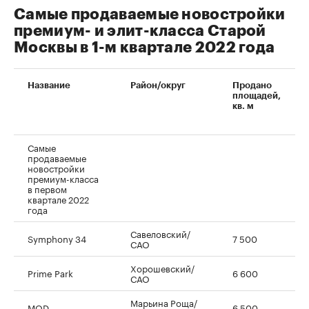
Самые продаваемые новостройки
премиум- и элит-класса Старой
Москвы в 1-м квартале 2022 года
Название
Район/округ
Продано
площадей,
кв. м
Самые
продаваемые
новостройки
премиум-класса
в первом
квартале 2022
года
Савеловский/
Symphony 34
7 500
САО
Хорошевский/
Prime Park
6 600
САО
Марьина Роща/
MOD
6 500