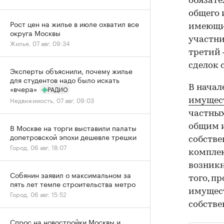
обязате
общего 
Рост цен на жилье в июле охватил все
имеющи
округа Москвы
участни
Жилье, 07 авг, 09:34
третий 
сделок 
Эксперты объяснили, почему жилье
для студентов надо было искать
В начал
«вчера»
РАДИО
Недвижимость, 07 авг, 09:03
имущес
частных
общим и
В Москве на торги выставили палаты
допетровской эпохи дешевле трешки
собстве
Город, 06 авг, 18:07
комплек
возникн
Собянин заявил о максимальном за
того, п
пять лет темпе строительства метро
имущест
Город, 06 авг, 15:52
собстве
Спрос на новостройки Москвы и