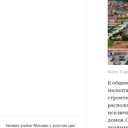
Фото: Evg
К общем
малоэта
строите
располо
исключи
домов. 
Назван район Москвы с ростом цен
правите