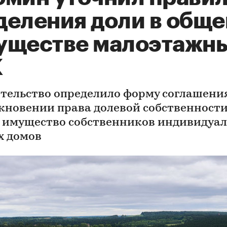
деления доли в общ
уществе малоэтажн
К
тельство определило форму соглашения
кновении права долевой собственности
 имущество собственников индивидуа
 домов