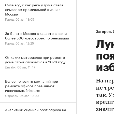
Сила воды: как река у дома стала
символом премиальной жизни в
Москве
Город, 06 авг, 13:05
Загород
⁠,
За 9 лет в Москве в кадастр внесли
более 500 новостроек по реновации
Лу
Город, 06 авг, 12:25
поя
От каких материалов при ремонте
дома стоит отказаться в 2026 году
изб
Дизайн, 06 авг, 11:47
На пе
Более половины компаний при
ремонте офисов превышают
не тр
изначальный бюджет
так. У
Отрасль, 06 авг, 10:00
вреди
значи
Аналитики оценили рост спроса на