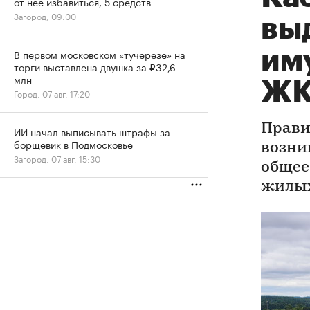
от нее избавиться, 5 средств
Загород, 09:00
вы
им
В первом московском «тучерезе» на
торги выставлена двушка за ₽32,6
млн
Ж
Город, 07 авг, 17:20
Прави
ИИ начал выписывать штрафы за
борщевик в Подмосковье
возни
Загород, 07 авг, 15:30
общее
жилых