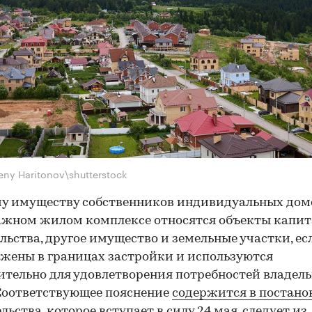
eny Haritonov\shutterstock
у имуществу собственников индивидуальных дом
жном жилом комплексе относятся объекты капит
льства, другое имущество и земельные участки, ес
жены в границах застройки и используются
тельно для удовлетворения потребностей владель
Соответствующее пояснение
содержится в постано
льства
, которое вступает в силу 24 мая, следует из