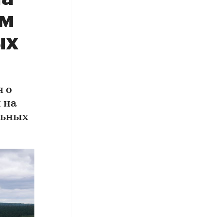
ем
ых
 о
 на
льных