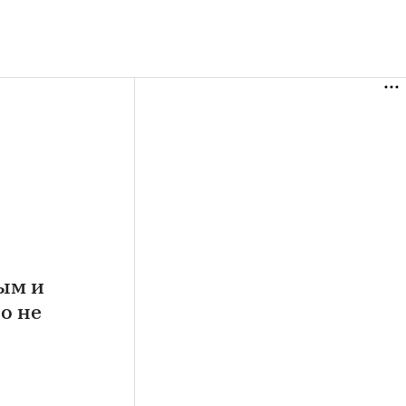
ым и
о не