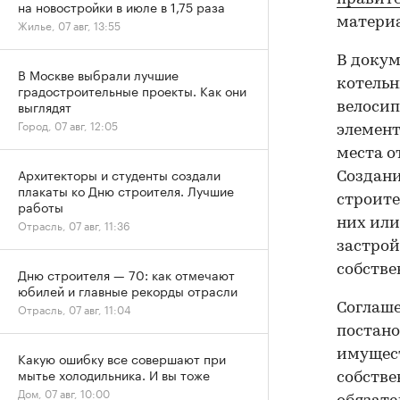
на новостройки в июле в 1,75 раза
материа
Жилье, 07 авг, 13:55
В докум
В Москве выбрали лучшие
котельн
градостроительные проекты. Как они
выглядят
велосип
Город, 07 авг, 12:05
элемент
места о
Архитекторы и студенты создали
Создани
плакаты ко Дню строителя. Лучшие
строите
работы
них или
Отрасль, 07 авг, 11:36
застро
собстве
Дню строителя — 70: как отмечают
юбилей и главные рекорды отрасли
Соглаше
Отрасль, 07 авг, 11:04
постано
имущест
Какую ошибку все совершают при
мытье холодильника. И вы тоже
собстве
Дом, 07 авг, 10:00