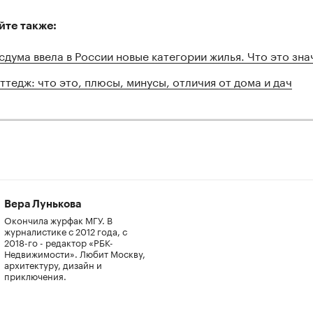
00:00
/
00:00
йте также:
сдума ввела в России новые категории жилья. Что это зна
ттедж: что это, плюсы, минусы, отличия от дома и дач
Вера Лунькова
Окончила журфак МГУ. В
журналистике с 2012 года, с
2018-го - редактор «РБК-
Недвижимости». Любит Москву,
архитектуру, дизайн и
приключения.