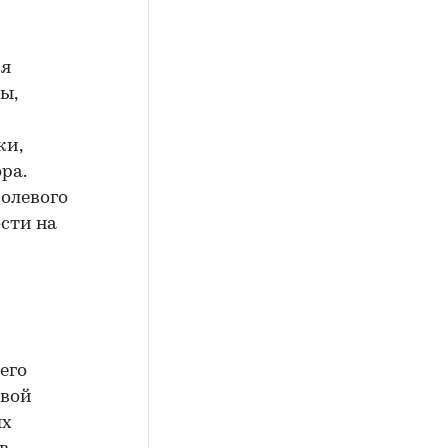
ся
ы,
ки,
ра.
долевого
сти на
его
евой
ых