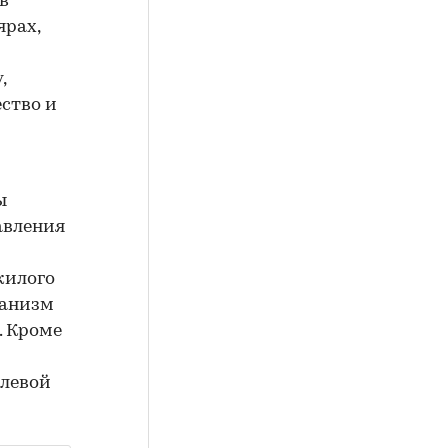
в
ярах,
,
ство и
ы
авления
жилого
ханизм
. Кроме
олевой