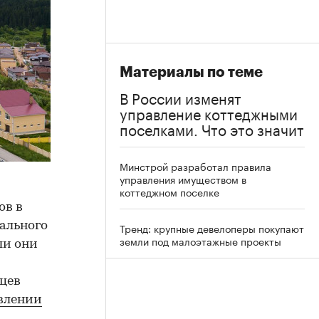
Материалы по теме
В России изменят
управление коттеджными
поселками. Что это значит
Минстрой разработал правила
управления имуществом в
коттеджном поселке
ов в
ального
Тренд: крупные девелоперы покупают
земли под малоэтажные проекты
ли они
цев
влении