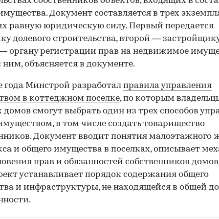
льствах собственников объектов, входящих в соста
имущества. Документ составляется в трех экземпл
х равную юридическую силу. Первый передается
ку долевого строительства, второй — застройщику
— органу регистрации прав на недвижимое имуще
с ним, объясняется в документе.
е года Минстрой разработал
правила управления
твом в коттеджном поселке
, по которым владельц
 домов смогут выбрать один из трех способов упр
муществом, в том числе создать товарищество
нников. Документ вводит понятия малоэтажного 
са и общего имущества в поселках, описывает ме
овения прав и обязанностей собственников домов
роект устанавливает порядок содержания общего
ва и инфраструктуры, не находящейся в общей д
нности.