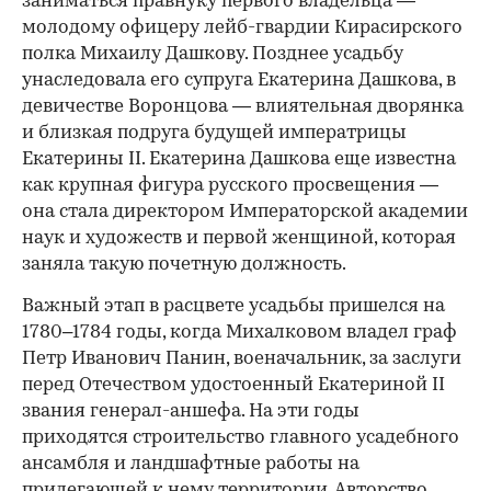
заниматься правнуку первого владельца —
молодому офицеру лейб-гвардии Кирасирского
полка Михаилу Дашкову. Позднее усадьбу
унаследовала его супруга Екатерина Дашкова, в
девичестве Воронцова — влиятельная дворянка
и близкая подруга будущей императрицы
Екатерины II. Екатерина Дашкова еще известна
как крупная фигура русского просвещения —
она стала директором Императорской академии
наук и художеств и первой женщиной, которая
заняла такую почетную должность.
Важный этап в расцвете усадьбы пришелся на
1780–1784 годы, когда Михалковом владел граф
Петр Иванович Панин, военачальник, за заслуги
перед Отечеством удостоенный Екатериной II
звания генерал-аншефа. На эти годы
приходятся строительство главного усадебного
ансамбля и ландшафтные работы на
прилегающей к нему территории. Авторство