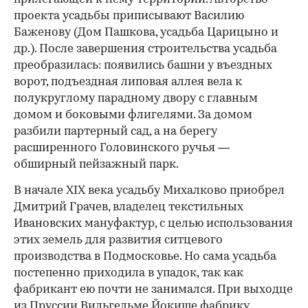
проекта усадьбы приписывают Василию
Баженову (Дом Пашкова, усадьба Царицыно и
др.). После завершения строительства усадьба
преобразилась: появились башни у въездных
ворот, подъездная липовая аллея вела к
полукруглому парадному двору с главным
домом и боковыми флигелями. За домом
разбили партерный сад, а на берегу
расширенного Головинского ручья —
обширный пейзажный парк.
В начале XIX века усадьбу Михалково приобрел
Дмитрий Грачев, владелец текстильных
Ивановских мануфактур, с целью использования
этих земель для развития ситцевого
производства в Подмосковье. Но сама усадьба
постепенно приходила в упадок, так как
фабрикант ею почти не занимался. При выходце
из Пруссии Вильгельме Йокише фабрику