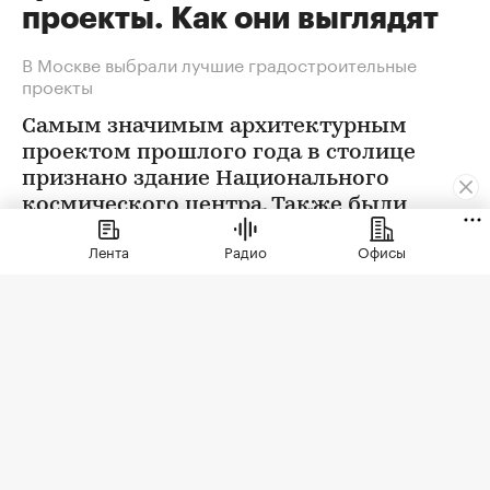
проекты. Как они выглядят
В Москве выбрали лучшие градостроительные
проекты
Самым значимым архитектурным
проектом прошлого года в столице
признано здание Национального
космического центра. Также были
определены победители еще в 12
Лента
Радио
Офисы
номинациях