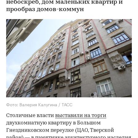
небоскреб, дом маленьких квартир и
прообраз домов-коммун
Фото: Валерия Калугина / ТАСС
Столичные власти
выставили на торги
двухкомнатную квартиру в Большом
Гнездниковском переулке (ЦАО, Тверской
район) — в памятнике архитектурного наследия