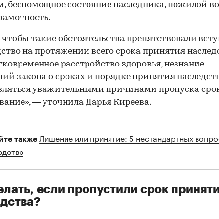
, беспомощное состояние наследника, пожилой в
рамотность.
 чтобы такие обстоятельства препятствовали вст
дство на протяжении всего срока принятия наследс
тковременное расстройство здоровья, незнание
ий закона о сроках и порядке принятия наследств
вляться уважительными причинами пропуска сро
вание», — уточнила Дарья Киреева.
Лишение или принятие: 5 нестандартных вопро
йте также
едстве
елать, если пропустили срок принят
дства?