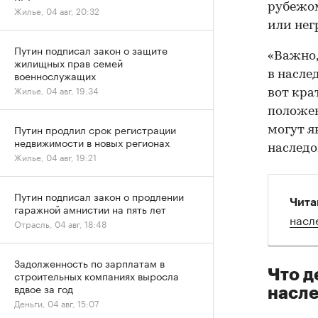
рубежом
Жилье, 04 авг, 20:32
или нег
Путин подписал закон о защите
«Важно,
жилищных прав семей
военнослужащих
в насле
Жилье, 04 авг, 19:34
вот кра
положен
Путин продлил срок регистрации
могут я
недвижимости в новых регионах
наследо
Жилье, 04 авг, 19:21
Путин подписал закон о продлении
Чита
гаражной амнистии на пять лет
насл
Отрасль, 04 авг, 18:48
Задолженность по зарплатам в
Что д
строительных компаниях выросла
вдвое за год
насле
Деньги, 04 авг, 15:07