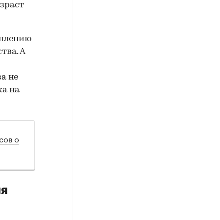
озраст
уплению
тва. А
а не
ка на
сов о
ия