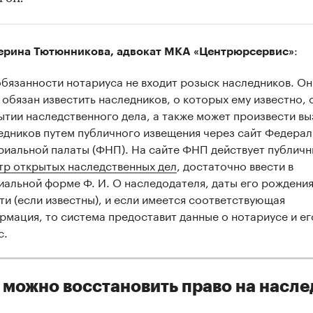
:
ерина Тютюнникова
, адвокат МКА «Центрюрсервис»
обязанности нотариуса не входит розыск наследников. Он
 обязан известить наследников, о которых ему известно, 
ытии наследственного дела, а также может произвести вы
едников путем публичного извещения через сайт Федера
риальной палаты (ФНП). На сайте ФНП действует публич
тр открытых наследственных дел
, достаточно ввести в
иальной форме Ф. И. О наследодателя, даты его рождения
ти (если известны), и если имеется соответствующая
рмация, то система предоставит данные о нотариусе и ег
с.
 можно восстановить право на насле