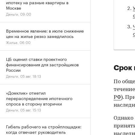
ипотеку на разные квартиры в
Москве
Деньги, 09:00
Временное явление: в июле снижение
цен на жилье резко замедлилось
Жилье, 06:00
ЦБ оценил ставки проектного
финансирования для застройщиков
Срок 
России
Деньги, 05 авг, 18:13
По обще
течени
«Домклик» отметил
РФ
). Пр
перераспределение ипотечного
спроса в сторону вторички
наследн
Деньги, 05 авг, 15:13
Однако 
Гибель рабочего на стройплощадке:
приняти
когда отвечает руководитель
наследн