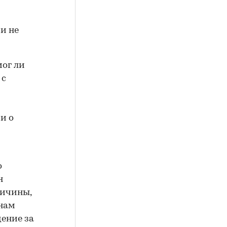
 и не
мог ли
 с
и о
о
н
ричины,
инам
ение за