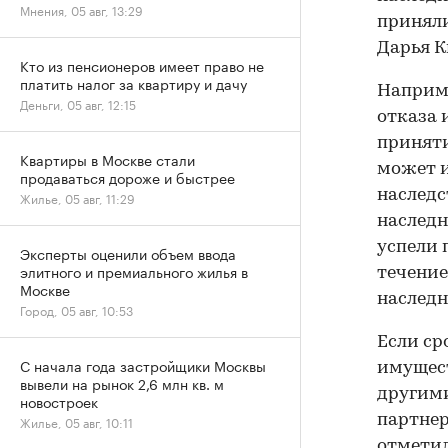
Мнения, 05 авг, 13:29
приняли
Дарья К
Кто из пенсионеров имеет право не
платить налог за квартиру и дачу
Наприме
Деньги, 05 авг, 12:15
отказа 
принят
Квартиры в Москве стали
может и
продаваться дороже и быстрее
наследс
Жилье, 05 авг, 11:29
наследн
успели 
Эксперты оценили объем ввода
элитного и премиального жилья в
течени
Москве
наследн
Город, 05 авг, 10:53
Если ср
С начала года застройщики Москвы
имущест
вывели на рынок 2,6 млн кв. м
другими
новостроек
партнер
Жилье, 05 авг, 10:11
отметил