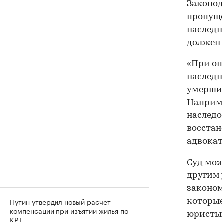
Законод
пропуще
наследн
должен 
«При оп
наследн
умершим
Наприме
наследо
восстан
адвокат
Суд мож
другим
законом
Путин утвердил новый расчет
которые
компенсации при изъятии жилья по
юристы 
КРТ