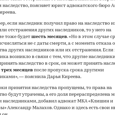
 наследство, поясняет юрист адвокатского бюро As
иреева.
00:00
/
00:00
р, если наследник получил право на наследство и
или отстранения других наследников, то у него на
ие тоже будет
шесть месяцев
. «Но в этом случае с
счисляться не с даты смерти, а с момента отказа 
тва других наследников или их отстранения. Если 
ика возникло в связи с тем, что другие наследники
принять наследство в срок, он может принять насл
е
трех месяцев
после пропуска срока другими
иками», — пояснила Дарья Киреева.
оки принятия наследства пропущены, то права на
во будут утрачены, а его доля перераспределена 
 наследниками, добавил адвокат МКА «Клишин и
ы» Александр Малахов. Однако и здесь есть свои н
 он.