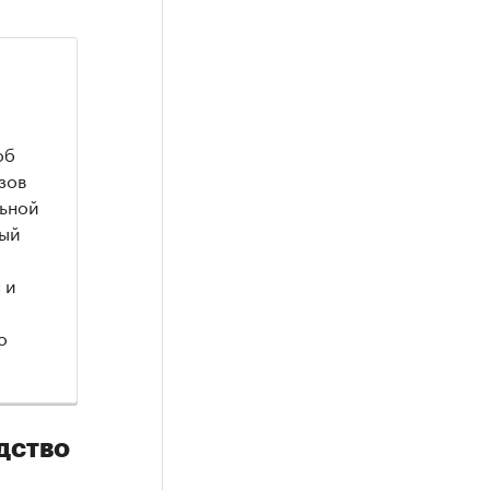
об
зов
льной
ный
 и
о
дство