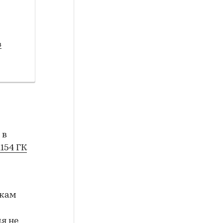
з
 в
1154 ГК
окам
я не