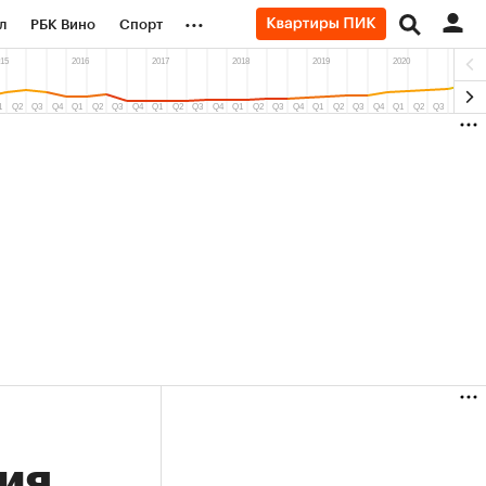
...
л
РБК Вино
Спорт
род
Стиль
Крипто
б
Финансы
1%)
(+7,79%)
«Северсталь» ₽700
Купить
Купить
прогноз КИТ Финанс к 20.07.27
ия