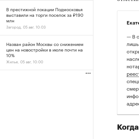
В престижной локации Подмосковья
выставили на торги поселок за ₽190
млн
Екат
Загород, 05 авг, 10:03
— В 
лишь
Назван район Москвы со снижением
цен на новостройки в июле почти на
откр
10%
насл
Жилье, 05 авг, 10:00
нота
реес
спец
смер
инфо
адре
Когда