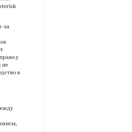
terisk
з-за
рок
от
право у
 не
едство в
между
юансы,