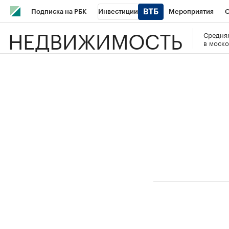
Подписка на РБК
Инвестиции
Мероприятия
О
НЕДВИЖИМОСТЬ
Средняя
Школа управления РБК
РБК Образование
РБК Курсы
в моско
РБК Бизнес-среда
Дискуссионный клуб
Исследования
Спецпроекты
Проверка контрагентов
Политика
Эк