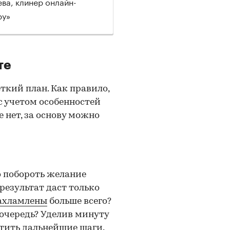
ва, клинер онлайн-
ру»
те
ткий план. Как правило,
с учетом особенностей
 нет,
за основу можно
о побороть желание
 результат даст только
ахламлены
больше всего?
очередь? Уделив минуту
тить дальнейшие шаги.