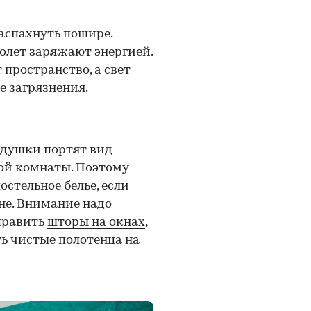
распахнуть пошире.
олет заряжают энергией.
пространство, а свет
е загрязнения.
одушки портят вид
ной комнаты. Поэтому
остельное белье, если
не. Внимание надо
править
шторы на окнах
,
ть чистые полотенца на