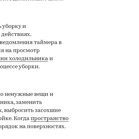
 уборку и
 действиях.
уведомления таймера в
ся на просмотр
ии холодильника
и
оцессе уборки.
но ненужные вещи и
ника, заменить
х, выбросить засохшие
ойке. Когда
пространство
орядок на поверхностях.