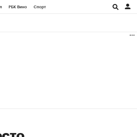
л
РБК Вино
Спорт
род
Стиль
Крипто
б
Конференции СПб
ичной валюты
осто