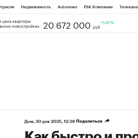
трасли
Недвижимость
Autonews
РБК Компании
Телекана
20 672 000
 цена квартиры
РБК Life
Тренды
Визионеры
Национальные проекты
+5.87%
Го
вских новостройках
руб
Кредитные рейтинги
Франшизы
Газета
Спецпроекты СП
ономика
Бизнес
Технологии и медиа
Финансы
Рынок нал
Поделиться
Дом
⁠,
30 дек 2025, 12:38
Как быстро и пр