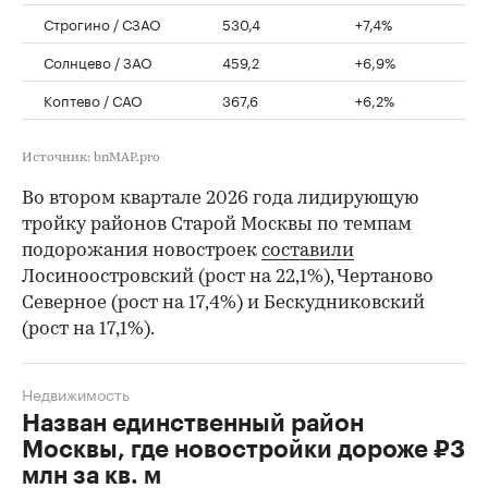
Строгино / СЗАО
530,4
+7,4%
Солнцево / ЗАО
459,2
+6,9%
Коптево / САО
367,6
+6,2%
Источник: bnMAP.pro
Во втором квартале 2026 года лидирующую
тройку районов Старой Москвы по темпам
подорожания новостроек
составили
Лосиноостровский (рост на 22,1%), Чертаново
Северное (рост на 17,4%) и Бескудниковский
(рост на 17,1%).
Недвижимость
Назван единственный район
Москвы, где новостройки дороже ₽3
млн за кв. м