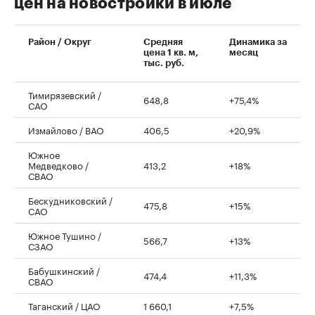
цен на новостройки в июле
00:00
/
00:00
Район / Округ
Средняя
Динамика за
цена 1 кв. м,
месяц
тыс. руб.
Тимирязевский /
648,8
+75,4%
САО
Измайлово / ВАО
406,5
+20,9%
Южное
Медведково /
413,2
+18%
СВАО
Бескудниковский /
475,8
+15%
САО
Южное Тушино /
566,7
+13%
СЗАО
Бабушкинский /
474,4
+11,3%
СВАО
Таганский / ЦАО
1 660,1
+7,5%