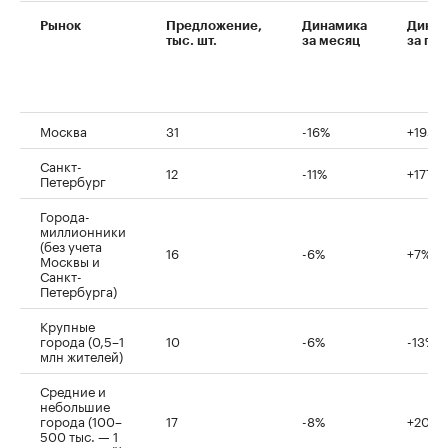
Рынок
Предложение,
Динамика
Динам
тыс. шт.
за месяц
за год
00:00
/
00:00
Москва
31
-16%
+195%
Санкт-
12
-11%
+177%
Петербург
Города-
миллионники
(без учета
16
-6%
+7%
Москвы и
Санкт-
Петербурга)
Крупные
города (0,5–1
10
-6%
-13%
млн жителей)
Средние и
небольшие
города (100–
17
-8%
+20%
500 тыс. — 1