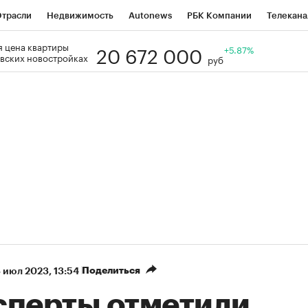
трасли
Недвижимость
Autonews
РБК Компании
Телекана
20 672 000
 цена квартиры
РБК Life
Тренды
Визионеры
Национальные проекты
+5.87%
Го
вских новостройках
руб
Кредитные рейтинги
Франшизы
Газета
Спецпроекты СП
ономика
Бизнес
Технологии и медиа
Финансы
Рынок нал
Поделиться
 июл 2023, 13:54
сперты отметили