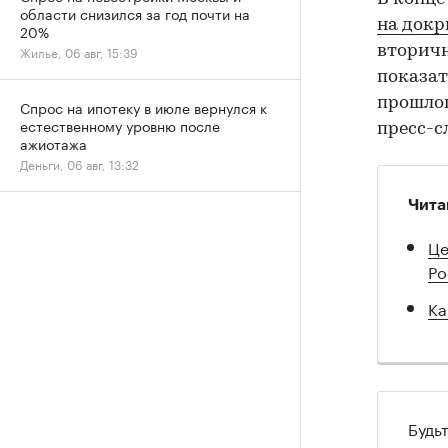
области снизился за год почти на
на докр
20%
вторичн
Жилье, 06 авг, 15:39
показат
прошлог
Спрос на ипотеку в июле вернулся к
естественному уровню после
пресс-с
ажиотажа
Деньги, 06 авг, 13:32
Чита
Це
Ро
Ка
Будь