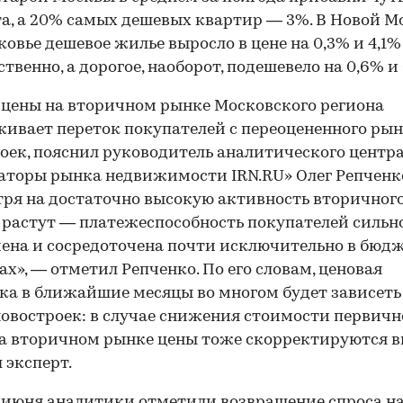
а, а 20% самых дешевых квартир — 3%. В Новой М
овье дешевое жилье выросло в цене на 0,3% и 4,1%
ственно, а дорогое, наоборот, подешевело на 0,6% и 
 цены на вторичном рынке Московского региона
ивает переток покупателей с переоцененного ры
оек, пояснил руководитель аналитического центр
торы рынка недвижимости IRN.RU» Олег Репченк
ря на достаточно высокую активность вторичного
 растут — платежеспособность покупателей сильн
ена и сосредоточена почти исключительно в бюд
ах», — отметил Репченко. По его словам, ценовая
а в ближайшие месяцы во многом будет зависеть
овостроек: в случае снижения стоимости первичн
а вторичном рынке цены тоже скорректируются в
 эксперт.
е июня аналитики отметили
возвращение спроса н