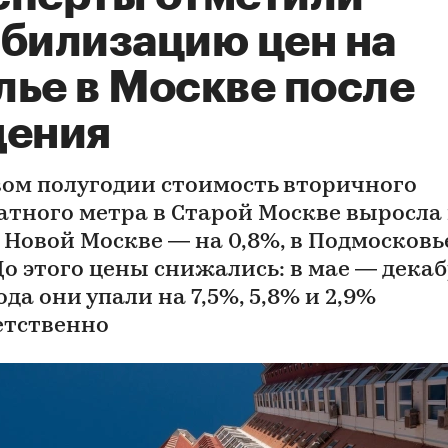
абилизацию цен на
лье в Москве после
дения
вом полугодии стоимость вторичного
атного метра в Старой Москве выросла
в Новой Москве — на 0,8%, в Подмосковь
До этого цены снижались: в мае — дека
ода они упали на 7,5%, 5,8% и 2,9%
етственно