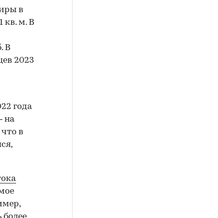
иры в
 кв. м. В
. В
цев 2023
022 года
— на
 что в
ся,
тока
амое
имер,
 более