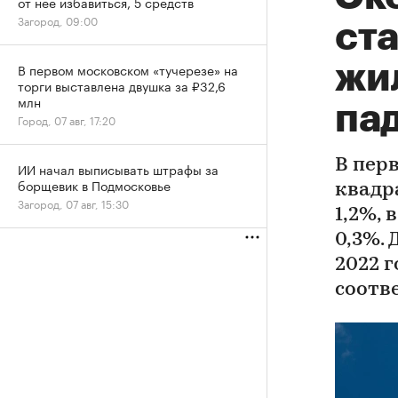
от нее избавиться, 5 средств
Загород, 09:00
ст
жи
В первом московском «тучерезе» на
торги выставлена двушка за ₽32,6
млн
па
Город, 07 авг, 17:20
В пер
ИИ начал выписывать штрафы за
борщевик в Подмосковье
квадр
Загород, 07 авг, 15:30
1,2%, 
0,3%. 
2022 г
соотв