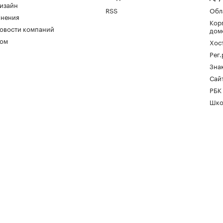
изайн
RSS
Обл
нения
Кор
овости компаний
дом
ом
Хос
Рег
Зна
Сайт
РБК
Шко