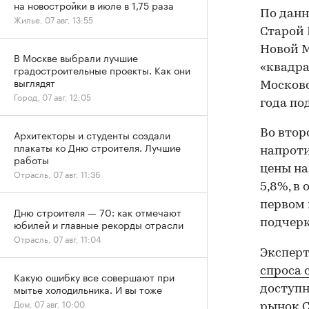
на новостройки в июле в 1,75 раза
По данн
Жилье, 07 авг, 13:55
Старой М
Новой М
В Москве выбрали лучшие
«квадрат
градостроительные проекты. Как они
выглядят
Московс
Город, 07 авг, 12:05
года под
Во втор
Архитекторы и студенты создали
плакаты ко Дню строителя. Лучшие
напроти
работы
цены на
Отрасль, 07 авг, 11:36
5,8%, в 
первом 
Дню строителя — 70: как отмечают
подчерк
юбилей и главные рекорды отрасли
Отрасль, 07 авг, 11:04
Эксперт
спроса 
Какую ошибку все совершают при
мытье холодильника. И вы тоже
доступн
Дом, 07 авг, 10:00
рынок С