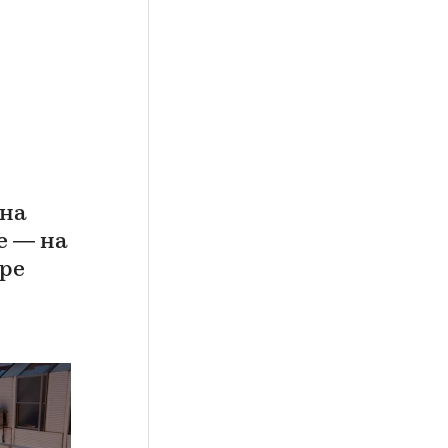
 на
е — на
бре