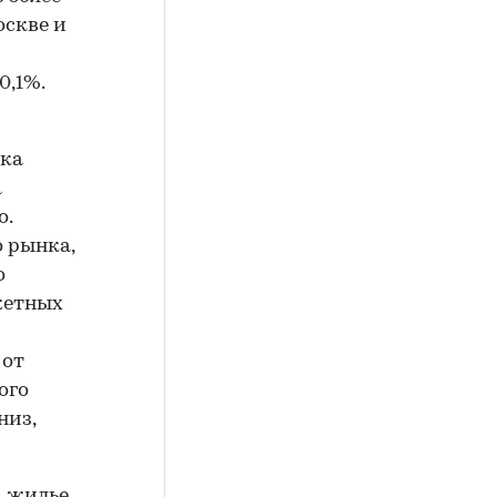
оскве и
0,1%.
нка
а
о.
 рынка,
о
жетных
 от
ого
низ,
а жилье