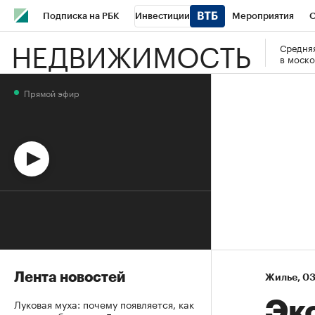
Подписка на РБК
Инвестиции
Мероприятия
О
НЕДВИЖИМОСТЬ
Средняя
Школа управления РБК
РБК Образование
РБК Курсы
в моско
РБК Бизнес-среда
Дискуссионный клуб
Исследования
Прямой эфир
Спецпроекты
Проверка контрагентов
Политика
Эк
Лента новостей
Жилье
⁠,
03
Луковая муха: почему появляется, как
Эк