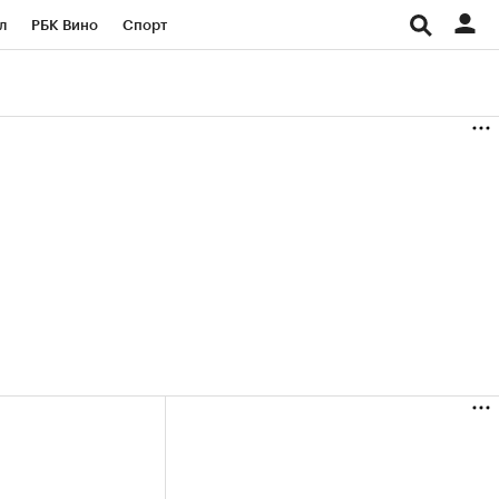
л
РБК Вино
Спорт
род
Стиль
Крипто
б
Конференции СПб
ичной валюты