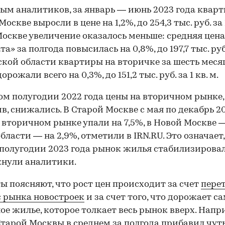
ым аналитиков, за январь — июнь 2023 года кварт
оскве выросли в цене на 1,2%, до 254,3 тыс. руб. за 1
оскве увеличение оказалось меньше: средняя цена
а» за полгода повысилась на 0,8%, до 197,7 тыс. руб
кой области квартиры на вторичке за шесть меся
орожали всего на 0,3%, до 151,2 тыс. руб. за 1 кв. м.
ом полугодии 2022 года цены на вторичном рынке,
в, снижались. В Старой Москве с мая по декабрь 2
 вторичном рынке упали на 7,5%, в Новой Москве 
области — на 2,9%, отметили в IRN.RU. Это означает,
полугодии 2023 года рынок жилья стабилизировал
нули аналитики.
ы поясняют, что рост цен происходит за счет
пере
с рынка новостроек
и за счет того, что дорожает с
ое жилье, которое толкает весь рынок вверх. Напр
тарой Москвы в среднем за полгода прибавил чуть