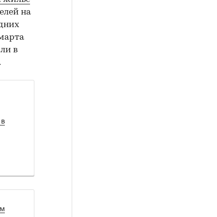
елей на
едних
 марта
ли в
.
 в
ом