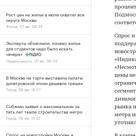
процент
Рост цен на жилье в июле охватил все
Подмоск
округа Москвы
соответ
Жилье, 07 авг, 09:34
Спрос и
Эксперты объяснили, почему жилье
поддерж
для студентов надо было искать
новостр
«вчера»
РАДИО
«Индика
Недвижимость, 07 авг, 09:03
«Несмот
цены не
В Москве на торги выставили палаты
допетровской эпохи дешевле трешки
огранич
Город, 06 авг, 18:07
сегмент
динамик
Собянин заявил о максимальном за
рынка н
пять лет темпе строительства метро
метра н
Город, 06 авг, 15:52
уточнил
Спрос на новостройки Москвы и
В конц