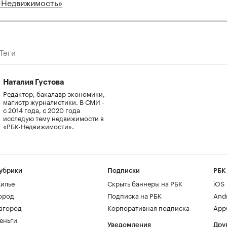
-Недвижимость»
Теги
Наталия Густова
Редактор, бакалавр экономики,
магистр журналистики. В СМИ -
с 2014 года, с 2020 года
исследую тему недвижимости в
«РБК-Недвижимости».
убрики
Подписки
РБК
илье
Скрыть баннеры на РБК
iOS
ород
Подписка на РБК
And
агород
Корпоративная подписка
AppG
еньги
Уведомления
Дру