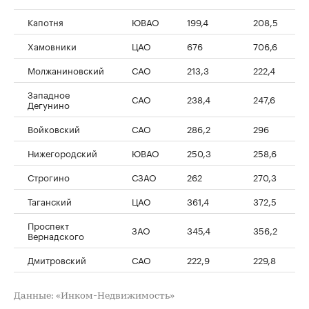
Капотня
ЮВАО
199,4
208,5
Хамовники
ЦАО
676
706,6
Молжаниновский
САО
213,3
222,4
Западное
САО
238,4
247,6
Дегунино
Войковский
САО
286,2
296
Нижегородский
ЮВАО
250,3
258,6
Строгино
СЗАО
262
270,3
Таганский
ЦАО
361,4
372,5
Проспект
ЗАО
345,4
356,2
Вернадского
Дмитровский
САО
222,9
229,8
Данные: «Инком-Недвижимость»