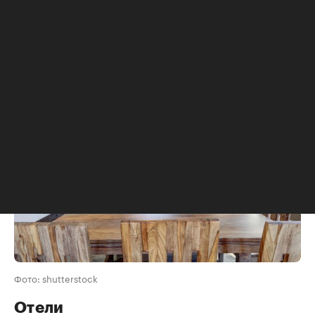
стилем», почувствовать, что в нем самое ценное
и просто сказать это современными словами», —
считает Татьяна Осецкая.
Фото: shutterstock
Отели