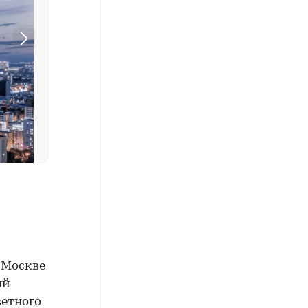
 Москве
ый
ветного