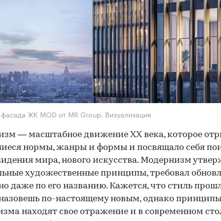
фасада ЖК MOD от MR Group. Визуализация
зм — масштабное движение ХХ века, которое от
иеся нормы, жанры и формы и посвящало себя по
видения мира, нового искусства. Модернизм утве
ьные художественные принципы, требовал обновл
но даже по его названию. Кажется, что стиль прош
 назовешь по-настоящему новым, однако принцип
зма находят свое отражение и в современном ст