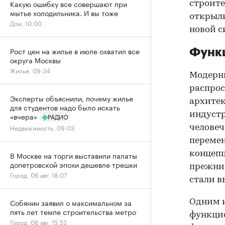
Какую ошибку все совершают при
строите
мытье холодильника. И вы тоже
открыли
Дом, 10:00
новой с
Рост цен на жилье в июле охватил все
Функц
округа Москвы
Жилье, 09:34
Модерни
распрос
Эксперты объяснили, почему жилье
архитек
для студентов надо было искать
индустр
«вчера»
РАДИО
Недвижимость, 09:03
человеч
перемен
концепц
В Москве на торги выставили палаты
допетровской эпохи дешевле трешки
прежние
Город, 06 авг, 18:07
стали в
Собянин заявил о максимальном за
Одним и
пять лет темпе строительства метро
функцио
Город, 06 авг, 15:52