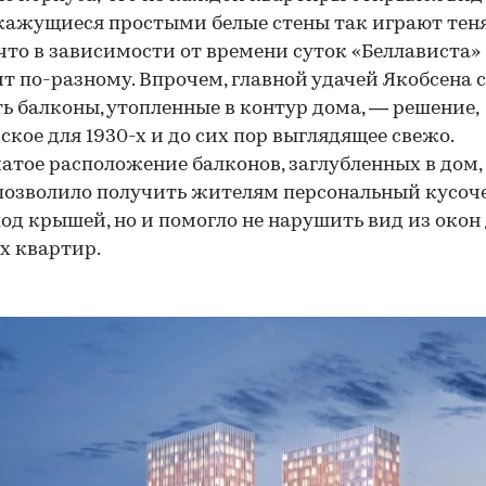
 кажущиеся простыми белые стены так играют тен
 что в зависимости от времени суток «Беллависта»
т по-разному. Впрочем, главной удачей Якобсена 
ь балконы, утопленные в контур дома, — решение,
ское для 1930-х и до сих пор выглядящее свежо.
атое расположение балконов, заглубленных в дом,
позволило получить жителям персональный кусоч
од крышей, но и помогло не нарушить вид из окон
х квартир.