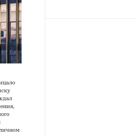
рицало
иску
рждал
ения,
лого
ы
оличном