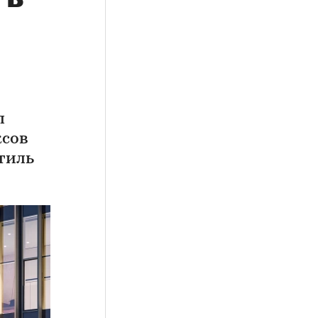
л
ксов
тиль