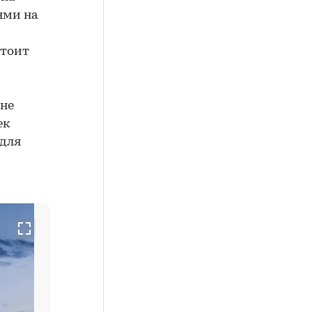
ями на
стоит
 не
ек
 для