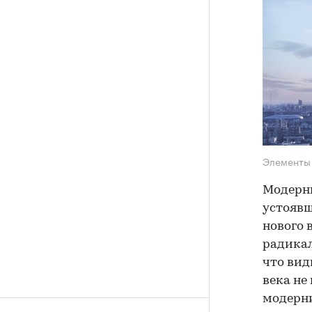
Элементы 
Модерни
устоявш
нового 
радикал
что вид
века не
модерни