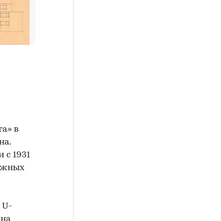
а» в
на.
 с 1931
тажных
 U-
 на