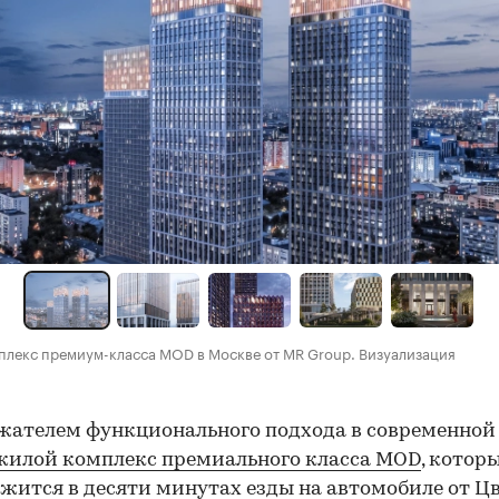
лекс премиум-класса MOD в Москве от MR Group. Визуализация
ателем функционального подхода в современной
жилой комплекс премиального класса MOD
, котор
жится в десяти минутах езды на автомобиле от Ц