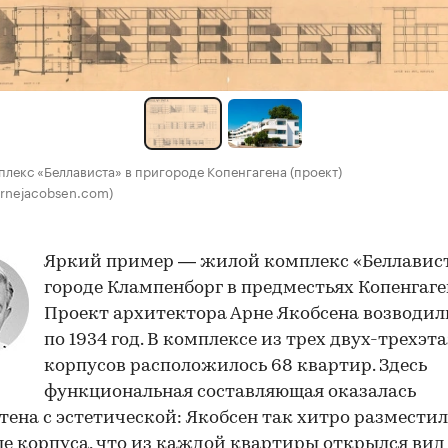
лекс «Беллависта» в пригороде Копенгагена (проект)
 arnejacobsen.com)
Яркий пример — жилой комплекс «Беллавист
городе Клампенборг в предместьях Копенгаге
Проект архитектора Арне Якобсена возводили
по 1934 год. В комплексе из трех двух-трехэ
корпусов расположилось 68 квартир. Здесь
функциональная составляющая оказалась
тена с эстетической: Якобсен так хитро разместил
е корпуса, что из каждой квартиры открылся вид