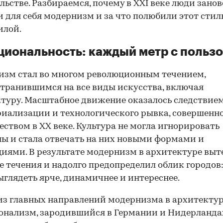
льстве. Разбираемся, почему в XXI веке люди занов
 для себя модернизм и за что полюбили этот стиль
илой.
иональность: каждый метр с польз
зм стал во многом революционным течением,
транившимся на все виды искусства, включая
туру. Масштабное движение оказалось следствие
иализации и технологического рывка, совершенн
еством в ХХ веке. Культура не могла игнорировать
ы и стала отвечать на них новыми формами и
иями. В результате модернизм в архитектуре выт
 течения и надолго предопределил облик городов:
ыглядеть ярче, динамичнее и интереснее.
з главных направлений модернизма в архитектур
нализм, зародившийся в Германии и Нидерланда