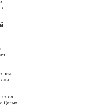
о
 с
ой
м
ого
еснил
 они
е стал
х. Целью