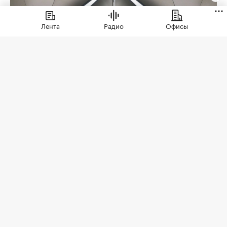
Лента
Радио
Офисы
Фото: Максим Мишин / Пресс-служба Мэра и
Правительства Москва
В 2026 году строительство метро в Москве
вышло на максимальный темп работ за пять лет.
С января по июль метростроители проложили
14,7 км тоннелей, в строительстве были 25
станций. Об этом
сообщил
мэр Москвы Сергей
Собянин.