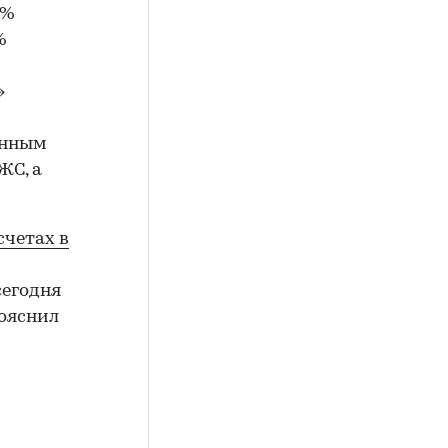
1%
%
»
енным
ЖС, а
счетах в
сегодня
ояснил