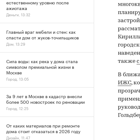
естественному уровню после
многокв
ажиотажа
планиру
Деньги, 13:32
застрой
рассмат
Главный враг мебели и стен: как
спасти дом от жуков-точильщиков
Кирилла
Дом, 13:29
городск
наведен
Сила воды: как река у дома стала
также
с
символом премиальной жизни в
Москве
В ближ
Город, 13:05
ИЖС
, 
прозрач
За 9 лет в Москве в кадастр внесли
применя
более 500 новостроек по реновации
руковод
Город, 12:25
Гольдбе
От каких материалов при ремонте
дома стоит отказаться в 2026 году
Дизайн, 11:47