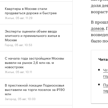
доля де
Квартиры в Москве стали
возраст
продаваться дороже и быстрее
Жилье, 05 авг, 11:29
В прош
домов
.
Эксперты оценили объем ввода
элитного и премиального жилья в
возведе
Москве
было по
Город, 05 авг, 10:53
С начала года застройщики Москвы
Чита
вывели на рынок 2,6 млн кв. м
новостроек
Чт
Жилье, 05 авг, 10:11
го
Пу
В престижной локации Подмосковья
выставили на торги поселок за ₽190
те
млн
Загород, 05 авг, 10:03