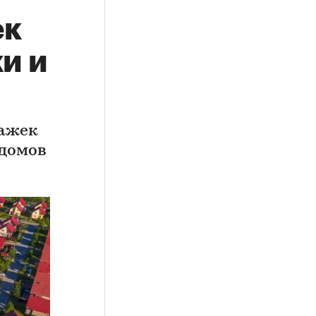
ек
и и
тажек
 домов