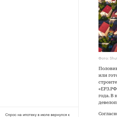
Фото: Shu
Половин
или гот
строите
«ЕРЗ.РФ
года. В
девелоп
Спрос на ипотеку в июле вернулся к
Согласн