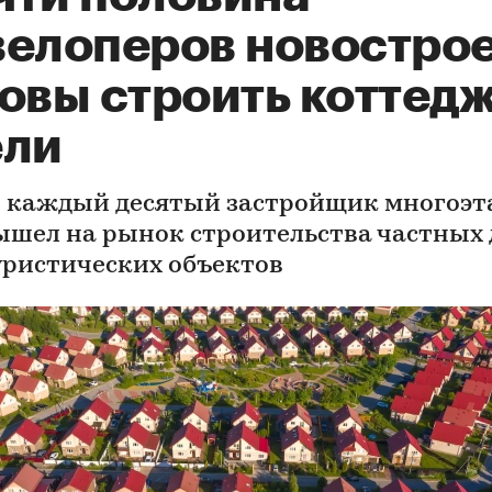
велоперов новостро
овы строить коттедж
ели
 каждый десятый застройщик многоэ
ышел на рынок строительства частных
уристических объектов