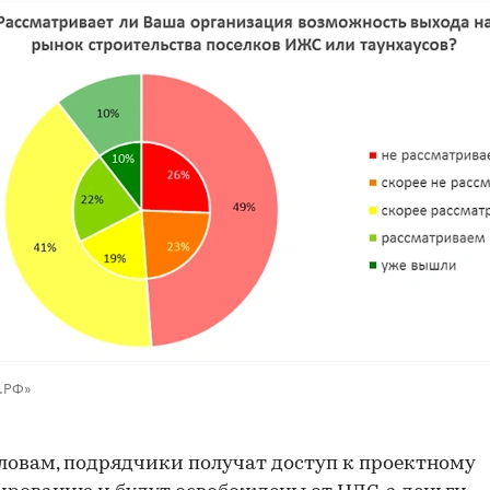
00:00
/
00:00
З.РФ»
словам, подрядчики получат доступ к проектному