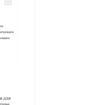
в для
ктиве