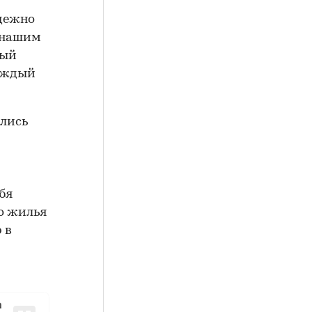
адежно
о нашим
дый
каждый
ились
бя
о жилья
 в