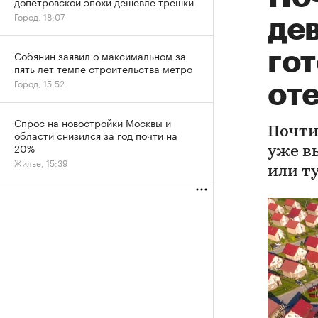
допетровской эпохи дешевле трешки
Город, 18:07
де
гот
Собянин заявил о максимальном за
пять лет темпе строительства метро
Город, 15:52
от
Спрос на новостройки Москвы и
Почти
области снизился за год почти на
20%
уже в
Жилье, 15:39
или т