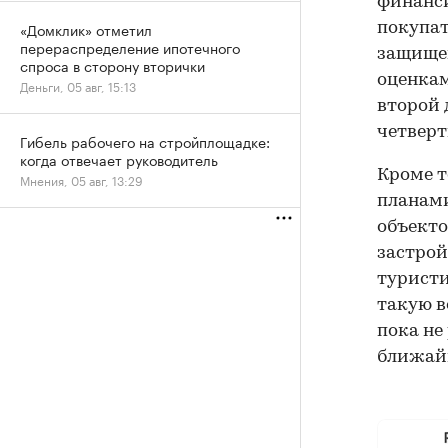
финанси
«Домклик» отметил
покупат
перераспределение ипотечного
защищен
спроса в сторону вторички
оценкам
Деньги, 05 авг, 15:13
второй 
четверт
Гибель рабочего на стройплощадке:
когда отвечает руководитель
Кроме т
Мнения, 05 авг, 13:29
планами
объекто
застрой
туристи
такую в
пока не
ближай