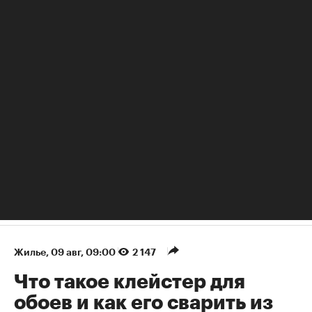
РБК Образование
Как развить харизму и выглядеть увереннее в общении
Жилье
⁠,
09 авг, 09:00
2 147
Что такое клейстер для
обоев и как его сварить из