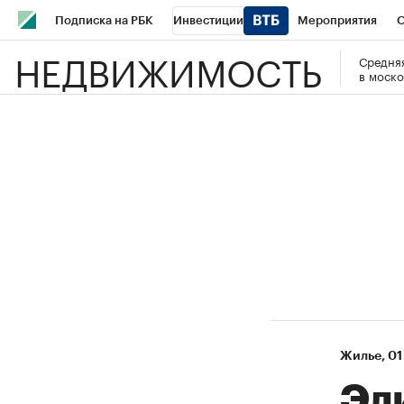
Подписка на РБК
Инвестиции
Мероприятия
О
НЕДВИЖИМОСТЬ
Средняя
Школа управления РБК
РБК Образование
РБК Курсы
в моско
РБК Бизнес-среда
Дискуссионный клуб
Исследования
Спецпроекты
Проверка контрагентов
Политика
Эк
Жилье
⁠,
01
Эл