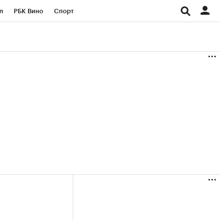
л
РБК Вино
Спорт
род
Стиль
Крипто
б
Конференции СПб
ичной валюты