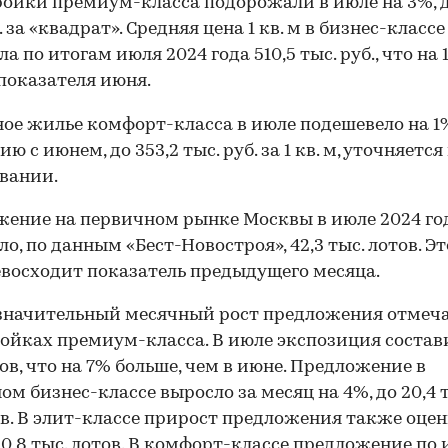
ойки премиум-класса подорожали в июле на 3%, д
 за «квадрат». Средняя цена 1 кв. м в бизнес-классе
а по итогам июля 2024 года 510,5 тыс. руб., что на 
показателя июня.
ое жилье комфорт-класса в июле подешевело на 1
ю с июнем, до 353,2 тыс. руб. за 1 кв. м, уточняется
вании.
ение на первичном рынке Москвы в июле 2024 го
ло, по данным «Бест-Новостроя», 42,3 тыс. лотов. Эт
евосходит показатель предыдущего месяца.
начительный месячный рост предложения отмеча
ойках премиум-класса. В июле экспозиция состави
тов, что на 7% больше, чем в июне. Предложение в
ом бизнес-классе выросло за месяц на 4%, до 20,4 
в. В элит-классе прирост предложения также оце
о 0,8 тыс. лотов. В комфорт-классе предложение по