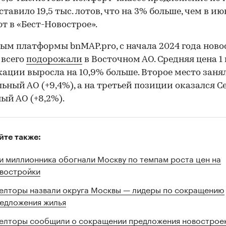
тавило 19,5 тыс. лотов, что на 3% больше, чем в ию
т в «Бест-Новострое».
ым платформы bnMAP.pro, с начала 2024 года нов
 всего
подорожали
в Восточном АО. Средняя цена 1 к
кации выросла на 10,9% больше. Второе место заня
ьный АО (+9,4%), а на третьей позиции оказался С
ый АО (+8,2%).
йте также:
и миллионника обогнали Москву по темпам роста цен на
востройки
елторы назвали округа Москвы — лидеры по сокращению
едложения жилья
елторы сообщили о сокращении предложения новостроек