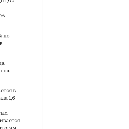
о 1,02
1%
% по
 в
да
о на
ется в
ла 1,6
тыс.
нивается
 итогам