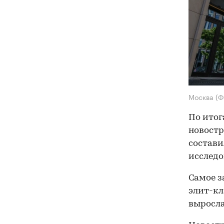
Москва
(Ф
По итог
новостр
состави
исследо
Самое з
элит-кл
выросла