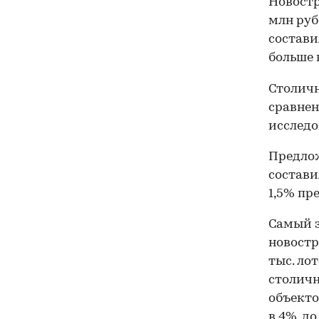
Новостр
млн руб.
составил
больше 
Столичн
сравнени
исследо
Предлож
состави
1,5% пр
Самый з
новостр
тыс. ло
столичн
объекто
в 4%, д