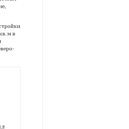
не,
остройки
в. м в
л
еверо-
 в