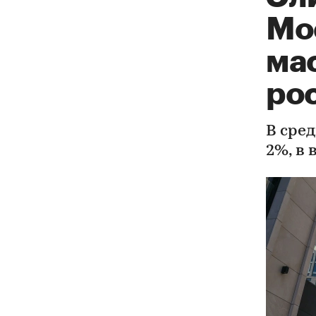
Мо
ма
рос
В сре
2%, в