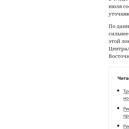
июля сос
уточняю
По данн
сильнее
этой ло
Централ
Восточн
Чита
Тр
но
Ри
пр
Ри