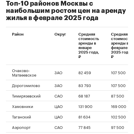
Топ-10 районов Москвы с
наибольшим ростом цен на аренду
жилья в феврале 2025 года
Район
Округ
Средняя
Средняя
стоимость
стоимость
аренды в
аренды в
январе
феврале
2025 года,
2025 года,
₽
₽
Очаково-
ЗАО
82 459
107 500
Матвеевское
Дорогомилово
ЗАО
83 793
107 500
Тимирязевский
САО
68 187
87 500
Хамовники
ЦАО
131 900
169 000
Таганский
ЦАО
81 634
102 500
Аэропорт
САО
77 845
97 500