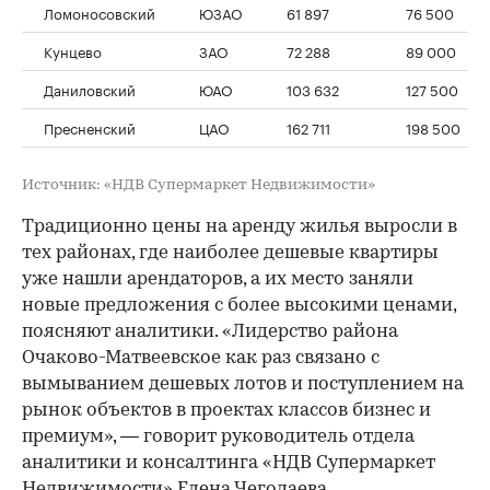
Ломоносовский
ЮЗАО
61 897
76 500
Кунцево
ЗАО
72 288
89 000
Даниловский
ЮАО
103 632
127 500
Пресненский
ЦАО
162 711
198 500
Источник: «НДВ Супермаркет Недвижимости»
Традиционно цены на аренду жилья выросли в
тех районах, где наиболее дешевые квартиры
уже нашли арендаторов, а их место заняли
новые предложения с более высокими ценами,
поясняют аналитики. «Лидерство района
Очаково-Матвеевское как раз связано с
вымыванием дешевых лотов и поступлением на
рынок объектов в проектах классов бизнес и
премиум», — говорит руководитель отдела
аналитики и консалтинга «НДВ Супермаркет
Недвижимости» Елена Чегодаева.