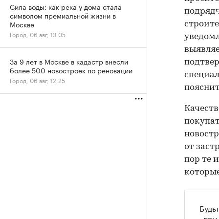
Сила воды: как река у дома стала
подрядч
символом премиальной жизни в
Москве
строите
Город, 06 авг, 13:05
уведомл
выявляе
За 9 лет в Москве в кадастр внесли
подтве
более 500 новостроек по реновации
специал
Город, 06 авг, 12:25
пояснит
Качеств
покупат
новостр
от заст
пор те 
которые
Будь