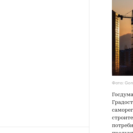
Фото: Gon
Госдум
Градост
саморег
строите
потреби