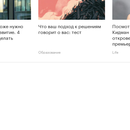
тоже нужно
Что ваш подход к решениям
Посмот
звитие. 4
говорит о вас: тест
Кидман 
делать
откров
премье
Образование
Life