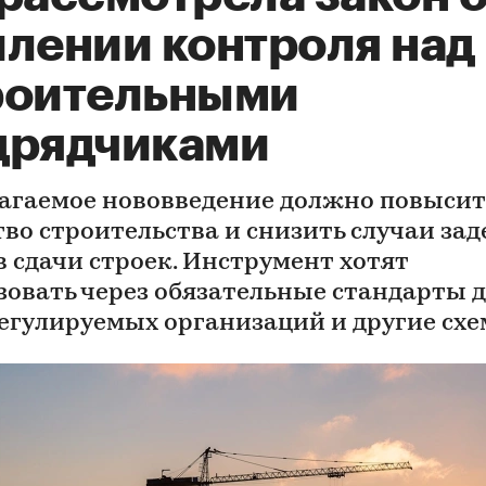
илении контроля над
роительными
дрядчиками
агаемое нововведение должно повысит
тво строительства и снизить случаи за
в сдачи строек. Инструмент хотят
зовать через обязательные стандарты 
егулируемых организаций и другие сх