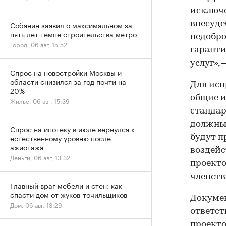
исключе
внесуде
Собянин заявил о максимальном за
пять лет темпе строительства метро
недобро
Город, 06 авг, 15:52
гаранти
услуг»,
Спрос на новостройки Москвы и
области снизился за год почти на
Для исп
20%
общие и
Жилье, 06 авг, 15:39
стандар
должны 
Спрос на ипотеку в июле вернулся к
естественному уровню после
будут п
ажиотажа
воздейс
Деньги, 06 авг, 13:32
проекто
членств
Главный враг мебели и стен: как
спасти дом от жуков-точильщиков
Докумен
Дом, 06 авг, 13:29
ответст
проекто