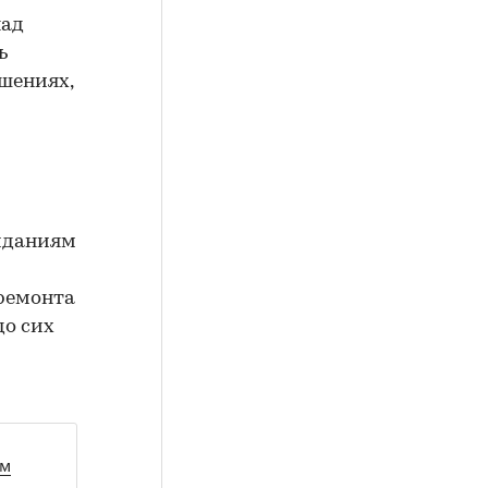
над
ь
шениях,
жиданиям
 ремонта
до сих
ом