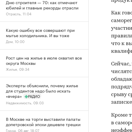
продукт
Дню строителя — 70: как отмечают
юбилей и главные рекорды отрасли
Как гов
Отрасль, 11:04
саморег
участни
Какую ошибку все совершают при
мытье холодильника. И вы тоже
правила
Дом, 10:00
что к в
квалифи
Рост цен на жилье в июле охватил все
округа Москвы
Сейчас,
Жилье, 09:34
числятс
обладаю
Эксперты объяснили, почему жилье
подрядч
для студентов надо было искать
срыву с
«вчера»
РАДИО
записке
Недвижимость, 09:03
Кроме т
В Москве на торги выставили палаты
в самор
допетровской эпохи дешевле трешки
Город, 06 авг, 18:07
неэффек