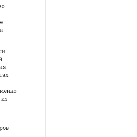
во
е
 и
ти
й
ия
тах
еменно
 из
ров