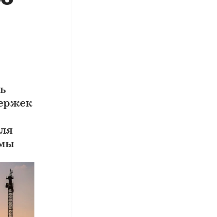
ь
держек
для
емы