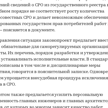
ний сведений о СРО из государственного реестра 
бном порядке не соответствует росту количества
совестных СРО и делает невозможным обеспечени
рованных государством прав потребителей работ
 — поясняется в документе.
равления ситуации законопроект предлагает ввес
 обязательные для саморегулируемых организаци
ты. Их перечень, порядок разработки и утвержден
00:00
/
00:00
устанавливать исполнительные власти. В стандар
рописаны в том числе и дисциплинарные меры
твия, говорится в пояснительной записке. Одновр
м упрощается внесудебная процедура исключения
а в СРО.
том также предлагается усилить персональную
венность главных инженеров и главных архитекто
в, от которых во многом зависит качество работ