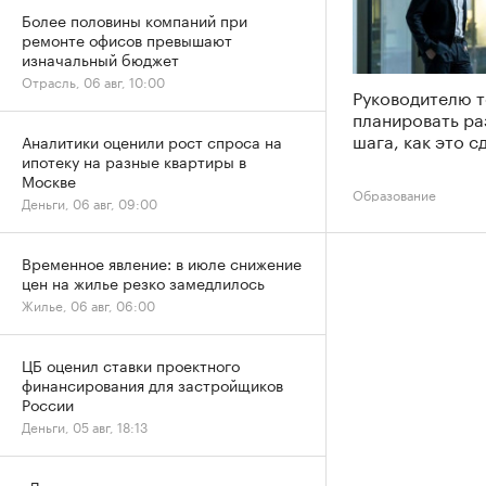
Более половины компаний при
ремонте офисов превышают
изначальный бюджет
Отрасль, 06 авг, 10:00
Руководителю 
планировать ра
шага, как это с
Аналитики оценили рост спроса на
ипотеку на разные квартиры в
Москве
Образование
Деньги, 06 авг, 09:00
Временное явление: в июле снижение
цен на жилье резко замедлилось
Жилье, 06 авг, 06:00
ЦБ оценил ставки проектного
финансирования для застройщиков
России
Деньги, 05 авг, 18:13