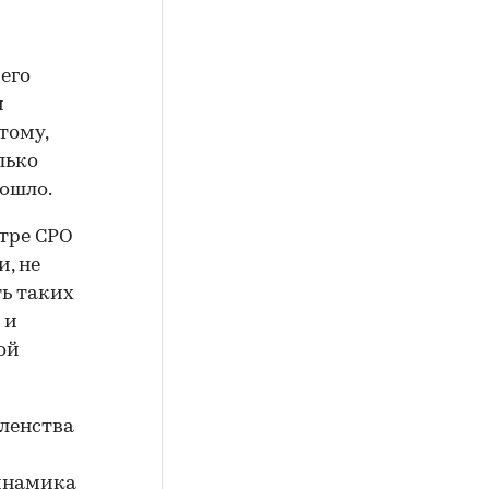
его
и
тому,
лько
ошло.
стре СРО
, не
ь таких
 и
ой
ленства
динамика