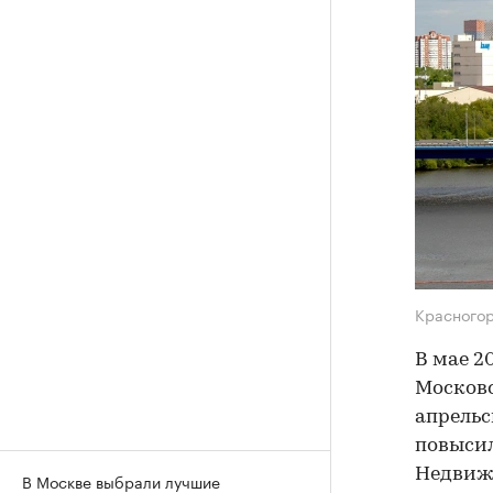
Красного
В мае 2
Московс
апрельс
повысил
Недвиж
В Москве выбрали лучшие