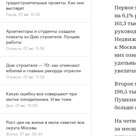
градостроительные проекты. Как они
выглядят
Первое 
Город, 07 авг, 12:05
на 6,1%
161,3 т
Архитекторы и студенты создали
руковод
плакаты ко Дню строителя. Лучшие
Недвижи
работы
к Москв
Отрасль, 07 авг, 11:36
них озн
удельны
Дню строителя — 70: как отмечают
юбилей и главные рекорды отрасли
увеличи
Отрасль, 07 авг, 11:04
Второе 
196,5 ты
Какую ошибку все совершают при
мытье холодильника. И вы тоже
Пушкинс
Дом, 07 авг, 10:00
больше 
На четв
Рост цен на жилье в июле охватил все
округа Москвы
за месяц
Жилье, 07 авг, 09:34