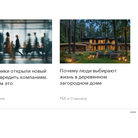
Почему люди выбирают
ники открыли новый
жизнь в деревянном
вредить компаниям.
загородном доме
м это
ние
РБК и Старквуд