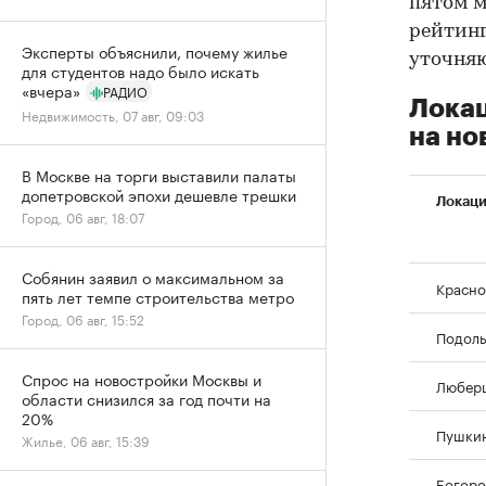
пятом м
рейтинг
Эксперты объяснили, почему жилье
уточня
для студентов надо было искать
«вчера»
РАДИО
Локац
Недвижимость, 07 авг, 09:03
на но
В Москве на торги выставили палаты
допетровской эпохи дешевле трешки
Локац
Город, 06 авг, 18:07
Собянин заявил о максимальном за
Красно
пять лет темпе строительства метро
Город, 06 авг, 15:52
Подоль
Спрос на новостройки Москвы и
Любер
области снизился за год почти на
20%
Пушкин
Жилье, 06 авг, 15:39
Богород