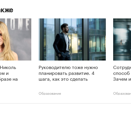
акже
 Николь
Руководителю тоже нужно
Сотруд
ом и
планировать развитие. 4
способ 
разе на
шага, как это сделать
Зачем и
Образование
Образова