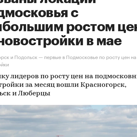
дмосковья с
ибольшим ростом це
новостройки в мае
рск и Подольск — первые в Подмосковье по росту цен на
ойки
йку лидеров по росту цен на подмосков
тройки за месяц вошли Красногорск,
ьск и Люберцы