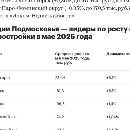
есте Солнечногорск (+0,36%, до 167 тыс. руб.), а за
 Наро-Фоминский округ (+0,35%, до 170,5 тыс. руб.)
ют в «Инком-Недвижимости».
ии Подмосковья — лидеры по росту
востройки в мае 2025 года
ия
Средняя цена 1 кв.
Динамика з
м в мае 2025 года,
тыс. руб.
00:00
/
00:00
горск
234,4
+6,1%
ск
161,3
+6,1%
цы
196,5
+1,4%
ский г. о.
174,2
+1,04%
ский г. о.
132,2
+0,91%