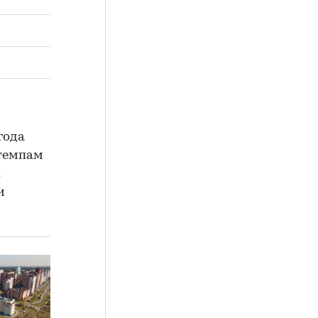
года
 темпам
к
и