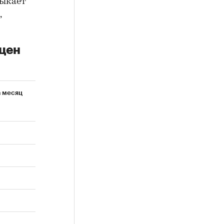
мыкает
,
 цен
а месяц