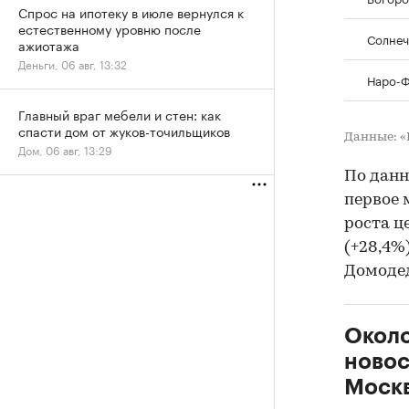
Спрос на ипотеку в июле вернулся к
естественному уровню после
Солнеч
ажиотажа
Деньги, 06 авг, 13:32
Наро-Ф
Главный враг мебели и стен: как
спасти дом от жуков-точильщиков
Данные: 
Дом, 06 авг, 13:29
По данн
первое 
роста ц
(+28,4%
Домодед
Около
новос
Москв