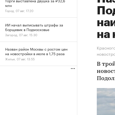
торги выставлена двушка за ₽32,6
млн
По
Город, 07 авг, 17:20
на
ИИ начал выписывать штрафы за
борщевик в Подмосковье
на 
Загород, 07 авг, 15:30
Красного
Назван район Москвы с ростом цен
новостр
на новостройки в июле в 1,75 раза
Жилье, 07 авг, 13:55
В тро
новос
Подол