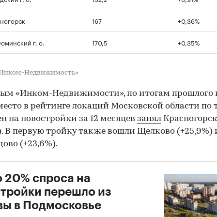
ногорск
167
+0,36%
оминский г. о.
170,5
+0,35%
«Инком-Недвижимость»
ым «Инком-Недвижимости», по итогам прошлого 
место в рейтинге локаций Московской области по
ен на новостройки за 12 месяцев
занял
Красногорс
). В первую тройку также вошли Щелково (+25,9%) 
ово (+23,6%).
 20% спроса на
тройки перешло из
ы в Подмосковье