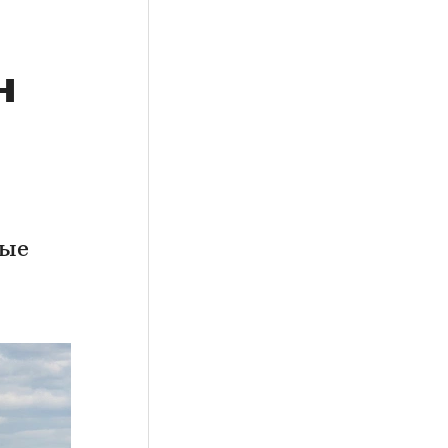
н
ные