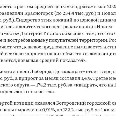
место с ростом средней цены «квадрата» в мае 202
 разделили Красногорск (до 234,4 тыс. руб.) и Подол
ыс. руб.). Лидерство этих локаций по ценовой дина
итель аналитического центра компании «Инком-
мость» Дмитрий Таганов объясняет тем, что это 
е и востребованные у покупателей территории. Рос
ачает, что дешевое предложение вымывается акти
й вес более дорогостоящих объектов в экспозиции
вается, повышая средний показатель.
место заняли Люберцы, где «квадрат» стоит в сред
с. руб., а прирост за месяц составил 1,4%. Третье ме
кого округа — 174,2 тыс. руб. за «квадрат», что на 
апрельского показателя.
ертой позиции оказался Богородский городской ок
 цены выросли на 0,91%, до 132,2 тыс. руб. за 1 кв. м