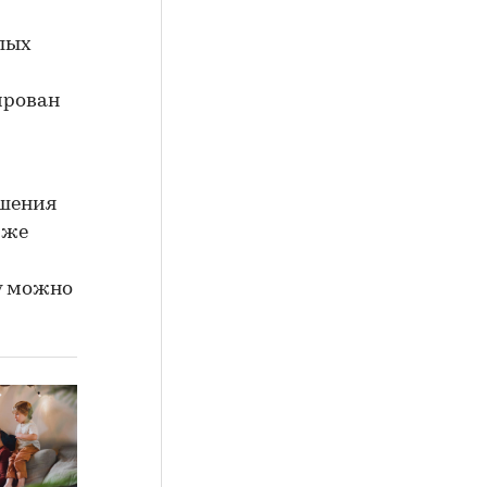
лых
ирован
ашения
 же
у можно