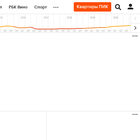
...
л
РБК Вино
Спорт
род
Стиль
Крипто
б
Финансы
9%)
(+9,48%)
«Северсталь» ₽700
Купить
Купить
прогноз КИТ Финанс к 20.07.27