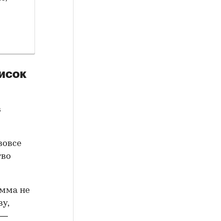
писок
в
вовсе
тво
амма не
у,
 —