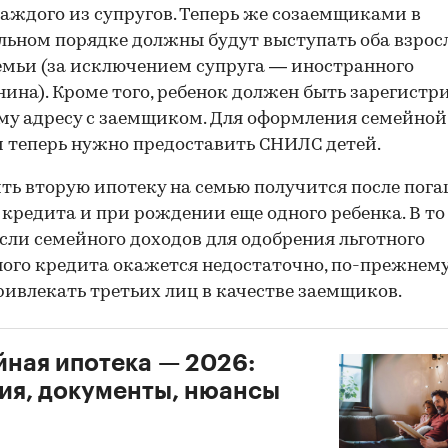
каждого из супругов. Теперь же созаемщиками в
льном порядке должны будут выступать оба взрос
емьи (за исключением супруга — иностранного
ина). Кроме того, ребенок должен быть зарегистр
му адресу с заемщиком. Для оформления семейной
 теперь нужно предоставить СНИЛС детей.
ь вторую ипотеку на семью получится после пог
 кредита и при рождении еще одного ребенка. В то
если семейного доходов для одобрения льготного
ого кредита окажется недостаточно, по-прежнем
ривлекать третьих лиц в качестве заемщиков.
ная ипотека — 2026:
ия, документы, нюансы