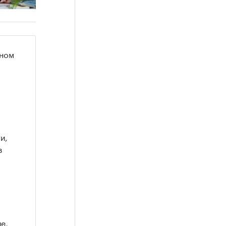
чном
и,
в
е,