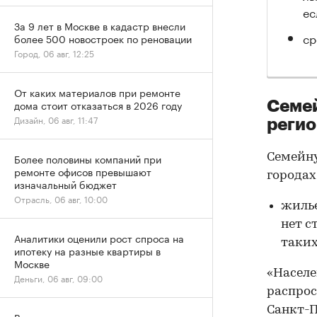
ес
За 9 лет в Москве в кадастр внесли
ср
более 500 новостроек по реновации
Город, 06 авг, 12:25
От каких материалов при ремонте
дома стоит отказаться в 2026 году
Семей
Дизайн, 06 авг, 11:47
регио
Более половины компаний при
Семейну
ремонте офисов превышают
городах
изначальный бюджет
Отрасль, 06 авг, 10:00
жилье
нет с
Аналитики оценили рост спроса на
таких
ипотеку на разные квартиры в
Москве
«Населе
Деньги, 06 авг, 09:00
распрос
Санкт-П