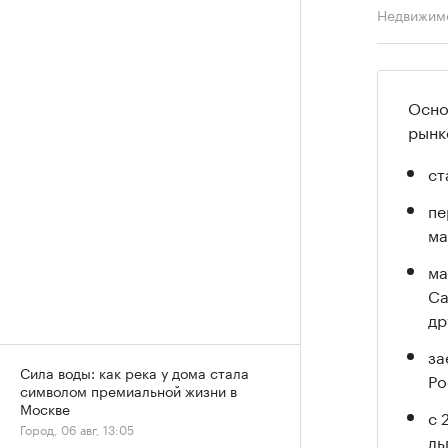
Недвижим
Осно
рынк
ст
пе
ма
ма
Са
др
за
Сила воды: как река у дома стала
Ро
символом премиальной жизни в
Москве
с 
Город, 06 авг, 13:05
ль