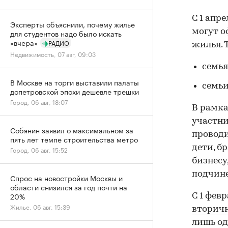
С 1 апр
Эксперты объяснили, почему жилье
могут о
для студентов надо было искать
«вчера»
РАДИО
жилья. 
Недвижимость, 07 авг, 09:03
семья
В Москве на торги выставили палаты
семьи
допетровской эпохи дешевле трешки
Город, 06 авг, 18:07
В рамка
участни
Собянин заявил о максимальном за
проводи
пять лет темпе строительства метро
дети, б
Город, 06 авг, 15:52
бизнесу
подчин
Спрос на новостройки Москвы и
области снизился за год почти на
20%
С 1 фев
Жилье, 06 авг, 15:39
вторичн
лишь од