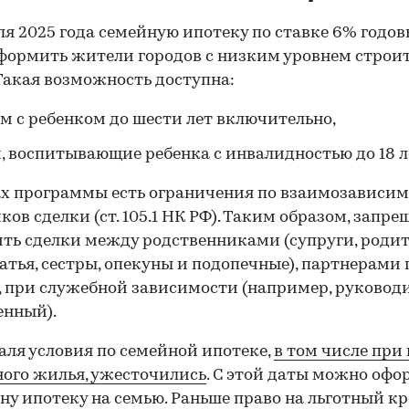
еля 2025 года семейную ипотеку по ставке 6% годо
формить жители городов с низким уровнем строи
Такая возможность доступна:
м с ребенком до шести лет включительно,
, воспитывающие ребенка с инвалидностью до 18 л
х программы есть ограничения по взаимозависи
ков сделки (ст. 105.1 НК РФ). Таким образом, запре
ть сделки между родственниками (супруги, родит
ратья, сестры, опекуны и подопечные), партнерами 
, при служебной зависимости (например, руковод
00:00
/
00:00
енный).
раля условия по семейной ипотеке,
в том числе при
ого жилья, ужесточились
. С этой даты можно офо
ну ипотеку на семью. Раньше право на льготный к