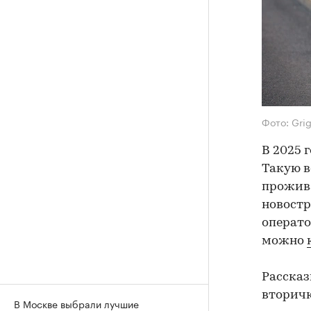
Фото: Gri
В 2025 
Такую в
прожива
новостр
операто
можно
Рассказ
вторичк
В Москве выбрали лучшие