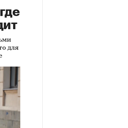
 где
дит
тьми
то для
е