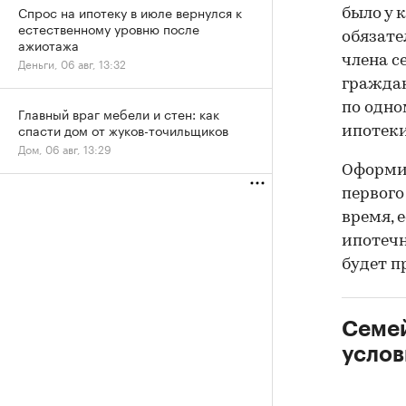
Спрос на ипотеку в июле вернулся к
было у 
естественному уровню после
обязате
ажиотажа
члена с
Деньги, 06 авг, 13:32
граждан
по одно
Главный враг мебели и стен: как
спасти дом от жуков-точильщиков
ипотеки
Дом, 06 авг, 13:29
Оформит
первого
время, 
ипотечн
будет п
Семей
услов