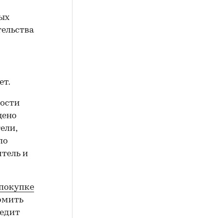
вых
тельства
ет.
мости
щено
ели,
по
итель и
 покупке
рмить
редит